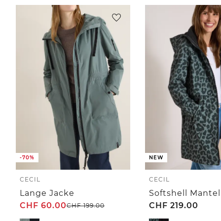
-70%
NEW
CECIL
CECIL
Lange Jacke
CHF
60.00
CHF
219.00
CHF
199.00