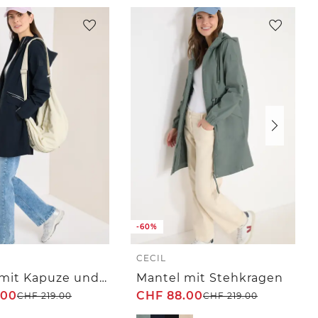
-60%
CECIL
Mantel mit Kapuze und 2-Wege-Zipper
Mantel mit Stehkragen
.00
CHF
88.00
CHF
219.00
CHF
219.00