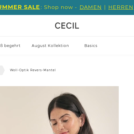
UMMER SALE
: Shop now -
DAMEN
|
HERREN
iß begehrt
August Kollektion
Basics
l
Woll-Optik Revers-Mantel