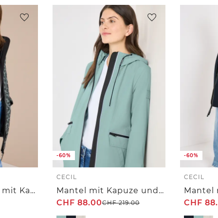
-60%
-60%
CECIL
CECIL
Softshell Mantel mit Kapuze und Leo-Muster
Mantel mit Kapuze und 2-Wege-Zipper
CHF
88.00
CHF
88
CHF
219.00