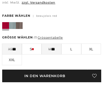
inkl. MwSt.
zzgl. Versandkosten
FARBE WÄHLEN
|
beaujolais red
GRÖSSE WÄHLEN
Grössentabelle
|
XS
S
M
L
XL
XXL
IN DEN WARENKORB