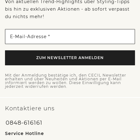
Von aktuellen Trend-Highlights über Styling-Tipps
bis hin zu exklusiven Aktionen - ab sofort verpasst
du nichts mehr!
E-Mail-Adresse *
ZUM NEWSLETTER ANMELDEN
Mit der Anmeldung bestätige ich, den CECIL Newsletter
erhalten und über Neuheiten und Aktionen per E-Mail
informiert werden zu wollen. Diese Einwilligung kann
jederzeit widerrufen werden.
Kontaktiere uns
0848-616161
Service Hotline