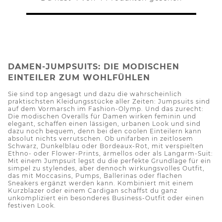
DAMEN-JUMPSUITS: DIE MODISCHEN
EINTEILER ZUM WOHLFÜHLEN
Sie sind top angesagt und dazu die wahrscheinlich
praktischsten Kleidungsstücke aller Zeiten: Jumpsuits sind
auf dem Vormarsch im Fashion-Olymp. Und das zurecht:
Die modischen Overalls für Damen wirken feminin und
elegant, schaffen einen lässigen, urbanen Look und sind
dazu noch bequem, denn bei den coolen Einteilern kann
absolut nichts verrutschen. Ob unifarben in zeitlosem
Schwarz, Dunkelblau oder Bordeaux-Rot, mit verspielten
Ethno- oder Flower-Prints, ärmellos oder als Langarm-Suit:
Mit einem Jumpsuit legst du die perfekte Grundlage für ein
simpel zu stylendes, aber dennoch wirkungsvolles Outfit,
das mit Moccasins, Pumps, Ballerinas oder flachen
Sneakers ergänzt werden kann. Kombiniert mit einem
Kurzblazer oder einem Cardigan schaffst du ganz
unkompliziert ein besonderes Business-Outfit oder einen
festiven Look.