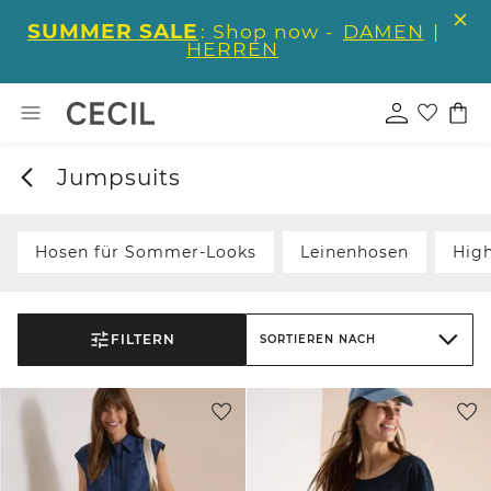
SUMMER SALE
: Shop now -
DAMEN
|
HERREN
Jumpsuits
Hosen für Sommer-Looks
Leinenhosen
Hig
FILTERN
SORTIEREN NACH