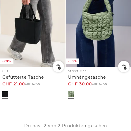
-70%
-50%
CECIL
Street One
Gefütterte Tasche
Umhängetasche
CHF
21.00
CHF
30.00
CHF
69.90
CHF
59.90
Du hast 2 von 2 Produkten gesehen