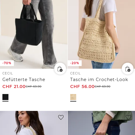
-70%
-20%
CECIL
CECIL
Gefütterte Tasche
Tasche im Crochet-Look
CHF
21.00
CHF
56.00
CHF
69.90
CHF
69.90