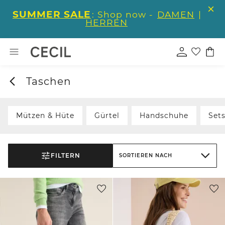
SUMMER SALE
: Shop now -
DAMEN
|
HERREN
Taschen
Mützen & Hüte
Gürtel
Handschuhe
Set
FILTERN
SORTIEREN NACH