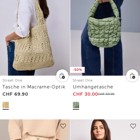
-50%
Street One
Street One
Tasche in Macrame-Optik
Umhängetasche
CHF
69.90
CHF
30.00
CHF
59.90