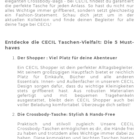
eleganten
Crossbody
-Bags - bei CECIL findest du garantiert
die perfekte Tasche für jeden Anlass. So hast du nicht nur
alles Wichtige immer griffbereit, sondern setzt gleichzeitig
ein Fashion-Statement. Schau dich jetzt um in der
aktuellen Kollektion und finde deinen Begleiter für alle
deine Tage bei CECIL!
Entdecke die CECIL Taschen-Vielfalt: Die 5 Must-
haves
Der
Shopper :
Viel Platz für deine Abenteuer
Ein CECIL Shopper ist dein perfekter Alltagsbegleiter.
Mit seinem großzügigen Hauptfach bietet er reichlich
Platz für Einkäufe, Bücher und alle anderen
Essentials. Innen- und Außenfächer in unserem CECIL
Design sorgen dafür, dass du wichtige Kleinigkeiten
stets griffbereit hast. Aus robusten Materialien
gefertigt und mit bequemen Tragehenkeln
ausgestattet, bleibt dein CECIL Shopper auch bei
voller Beladung komfortabel. Überzeuge dich selbst!
Die Crossbody-Tasche: Stylish & Hands-Free
Praktisch und stilvoll zugleich: Unsere CECIL
Crossbody
-Taschen ermöglichen es dir, die Hände frei
zu haben und trotzdem alles Wichtige immer dabei zu
haben. Diese kompakten und leichten Taschen bieten