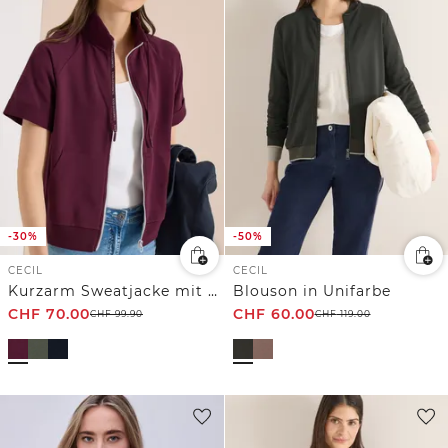
-30%
-50%
CECIL
CECIL
Kurzarm Sweatjacke mit Zipper
Blouson in Unifarbe
CHF
70.00
CHF
60.00
CHF
99.90
CHF
119.00