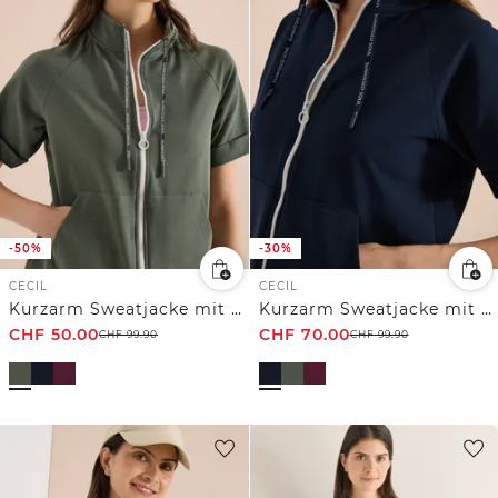
-50%
-30%
CECIL
CECIL
Kurzarm Sweatjacke mit Zipper
Kurzarm Sweatjacke mit Zipper
CHF
50.00
CHF
70.00
CHF
99.90
CHF
99.90