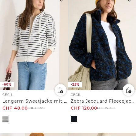
-60%
-25%
CECIL
CECIL
Langarm Sweatjacke mit Kapuze
Zebra Jacquard Fleecejacke
CHF
48.00
CHF
120.00
CHF
119.00
CHF
159.00