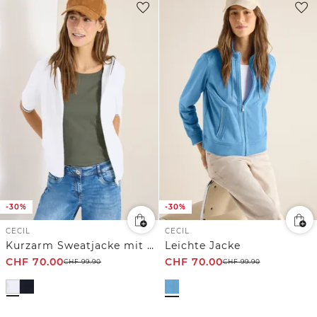
-30%
-30%
CECIL
CECIL
Kurzarm Sweatjacke mit Kapuze
Leichte Jacke
CHF
70.00
CHF
70.00
CHF
99.90
CHF
99.90