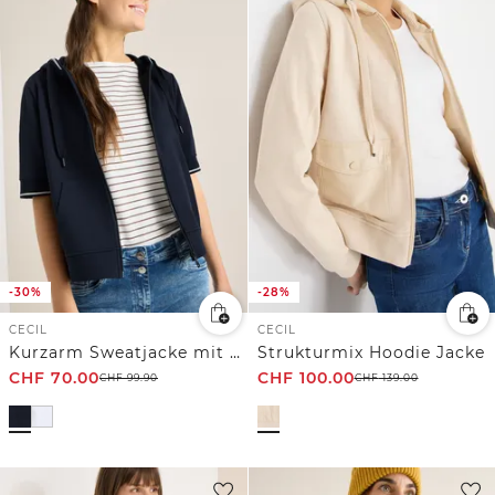
-30%
-28%
CECIL
CECIL
Kurzarm Sweatjacke mit Kapuze
Strukturmix Hoodie Jacke
CHF
70.00
CHF
100.00
CHF
99.90
CHF
139.00