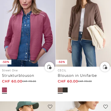
-50%
-50%
Street One
CECIL
Strukturblouson
Blouson in Unifarbe
CHF
60.00
CHF
60.00
CHF
119.00
CHF
119.00