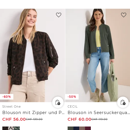
-60%
-50%
Street One
CECIL
Blouson mit Zipper und Print
Blouson in Seersuckerqualität mit Zipper
CHF
56.00
CHF
60.00
CHF
139.00
CHF
119.00