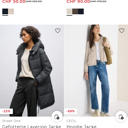
CHF
50.00
CHF
90.00
CHF
159.00
CHF
179.00
-23%
-69%
Street One
CECIL
Gefütterte Layering Jacke
Hoodie Jacke