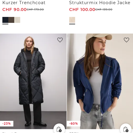
Kurzer Trenchcoat
Strukturmix Hoodie Jacke
CHF
90.00
CHF
100.00
CHF
179.00
CHF
139.00
-23%
-60%