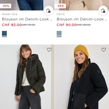
-30%
-30%
Street One
CECIL
Blouson im Denim-Look mit Zipper
Blouson im Denim-Look mit Zipper
CHF
83.00
CHF
90.00
CHF
119.00
CHF
129.00