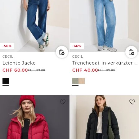
-50%
-66%
CECIL
CECIL
Leichte Jacke
Trenchcoat in verkürzter Passform
CHF
60.00
CHF
40.00
CHF
119.00
CHF
119.00