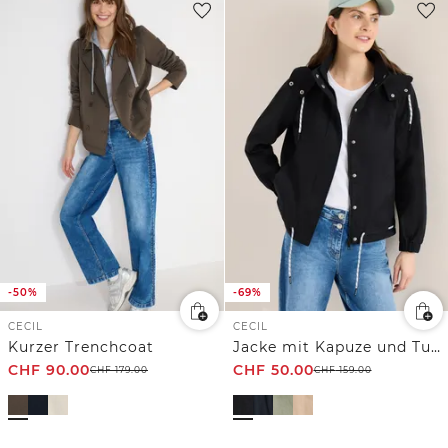
-50%
-69%
CECIL
CECIL
Kurzer Trenchcoat
Jacke mit Kapuze und Tunnelzug
CHF
90.00
CHF
50.00
CHF
179.00
CHF
159.00