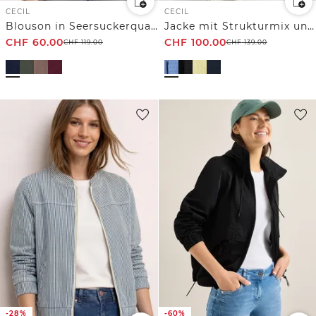
CECIL
CECIL
Blouson in Seersuckerqualität mit Zipper
Jacke mit Strukturmix und Kapuze
CHF
60.00
CHF
100.00
CHF
119.00
CHF
139.00
-28%
-60%