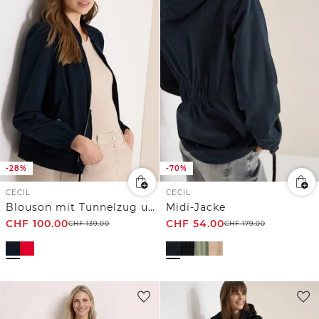
-28%
-70%
CECIL
CECIL
Blouson mit Tunnelzug und Mesh-Details
Midi-Jacke
CHF
100.00
CHF
54.00
CHF
139.00
CHF
179.00