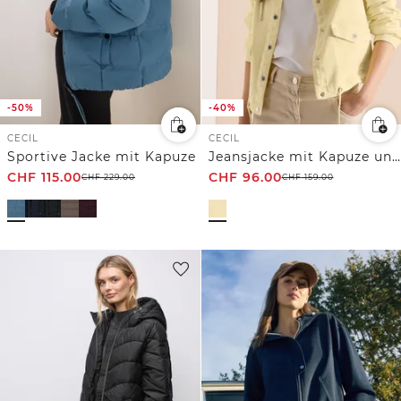
-50%
-40%
CECIL
CECIL
Sportive Jacke mit Kapuze
Jeansjacke mit Kapuze und Knöpfen
CHF
115.00
CHF
96.00
CHF
229.00
CHF
159.00