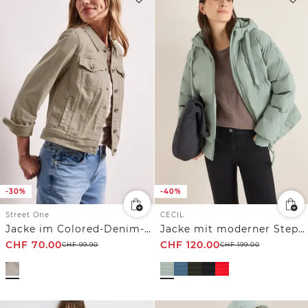
-30%
-40%
Street One
CECIL
Jacke im Colored-Denim-Look mit Taschen
Jacke mit moderner Steppung
CHF
70.00
CHF
120.00
CHF
99.90
CHF
199.00