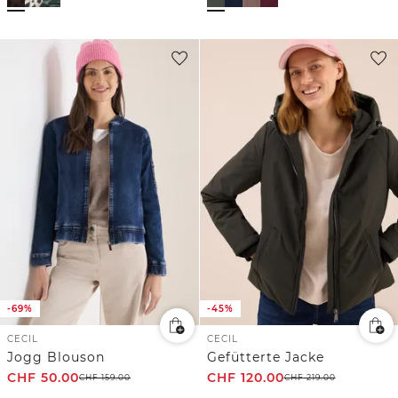
-69%
-45%
CECIL
CECIL
Jogg Blouson
Gefütterte Jacke
CHF
50.00
CHF
120.00
CHF
159.00
CHF
219.00