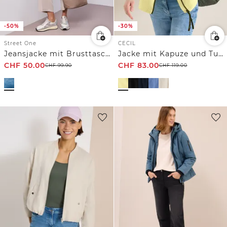
-50%
-30%
Street One
CECIL
Jeansjacke mit Brusttaschen und Knöpfen
Jacke mit Kapuze und Tunnelzug
CHF
50.00
CHF
83.00
CHF
99.90
CHF
119.00