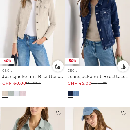
-40%
-50%
CECIL
CECIL
Jeansjacke mit Brusttaschen und Knöpfen
Jeansjacke mit Brusttaschen und Knöpfen
CHF
60.00
CHF
45.00
CHF
99.90
CHF
89.90