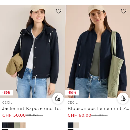
-69%
-50%
CECIL
CECIL
Jacke mit Kapuze und Tunnelzug
Blouson aus Leinen mit Zipper
CHF
50.00
CHF
60.00
CHF
159.00
CHF
119.00