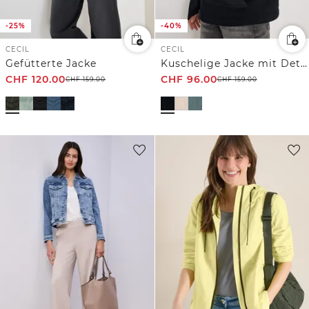
-25%
-40%
CECIL
CECIL
Gefütterte Jacke
Kuschelige Jacke mit Details
CHF
120.00
CHF
96.00
CHF
159.00
CHF
159.00