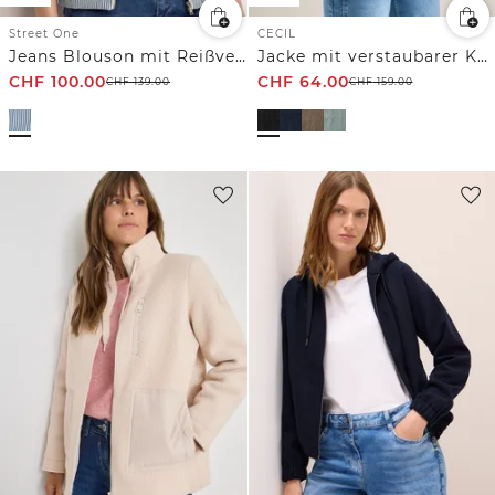
Street One
CECIL
Jeans Blouson mit Reißverschluss
Jacke mit verstaubarer Kapuze
CHF
100.00
CHF
64.00
CHF
139.00
CHF
159.00