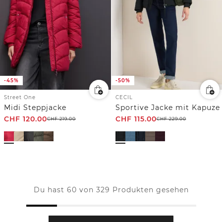
-45%
-50%
Street One
CECIL
Midi Steppjacke
Sportive Jacke mit Kapuze
CHF
120.00
CHF
115.00
CHF
219.00
CHF
229.00
Du hast 60 von 329 Produkten gesehen