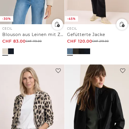
-30%
-45%
CECIL
CECIL
Blouson aus Leinen mit Zipper
Gefütterte Jacke
CHF
83.00
CHF
120.00
CHF
119.00
CHF
219.00