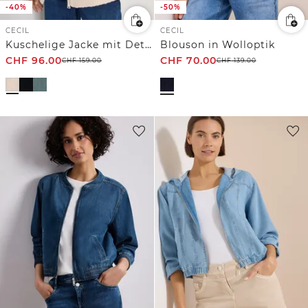
-40%
-50%
CECIL
CECIL
Kuschelige Jacke mit Details
Blouson in Wolloptik
CHF
96.00
CHF
70.00
CHF
159.00
CHF
139.00