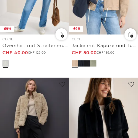
-69%
-69%
CECIL
CECIL
Overshirt mit Streifenmuster
Jacke mit Kapuze und Tunnelzug
CHF
40.00
CHF
50.00
CHF
129.00
CHF
159.00