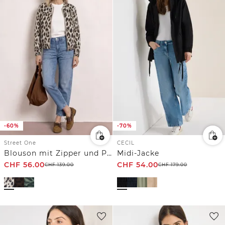
-60%
-70%
Street One
CECIL
Blouson mit Zipper und Print
Midi-Jacke
CHF
56.00
CHF
54.00
CHF
139.00
CHF
179.00