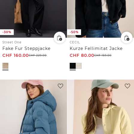
-30%
-50%
Street One
CECIL
Fake Fur Steppjacke
Kurze Fellimitat Jacke
CHF
160.00
CHF
80.00
CHF
229.00
CHF
159.00