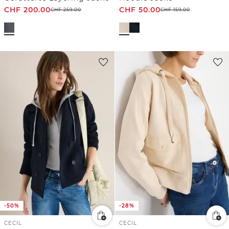
CHF
200.00
CHF
50.00
CHF
259.00
CHF
159.00
-50%
-28%
CECIL
CECIL