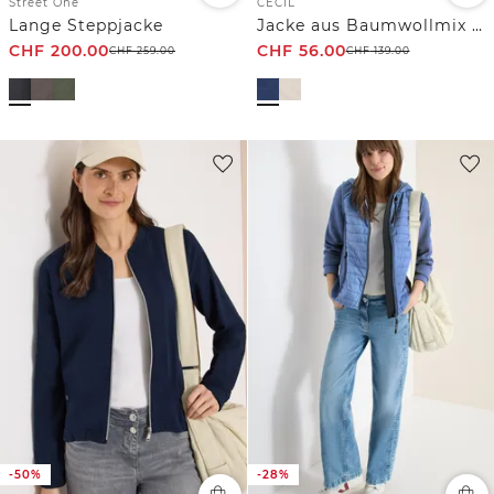
Street One
CECIL
Lange Steppjacke
Jacke aus Baumwollmix mit Kapuze
CHF
200.00
CHF
56.00
CHF
259.00
CHF
139.00
-50%
-28%