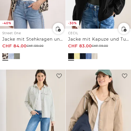
-40%
-30%
Street One
CECIL
Jacke mit Stehkragen und Zipper
Jacke mit Kapuze und Tunnelzug
CHF
84.00
CHF
83.00
CHF
139.00
CHF
119.00