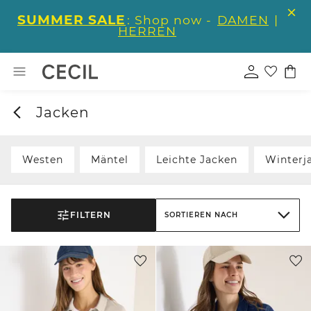
SUMMER SALE
: Shop now -
DAMEN
|
HERREN
Jacken
Westen
Mäntel
Leichte Jacken
Winterj
FILTERN
SORTIEREN NACH