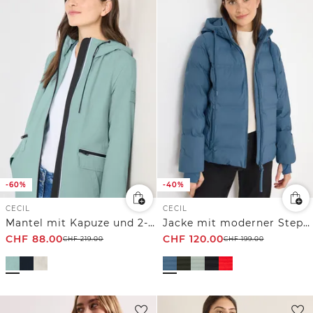
-60%
-40%
CECIL
CECIL
Mantel mit Kapuze und 2-Wege-Zipper
Jacke mit moderner Steppung
CHF
88.00
CHF
120.00
CHF
219.00
CHF
199.00