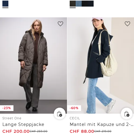
-23%
-60%
Street One
CECIL
Lange Steppjacke
Mantel mit Kapuze und 2-Wege-Zipper
CHF
200.00
CHF
88.00
CHF
259.00
CHF
219.00