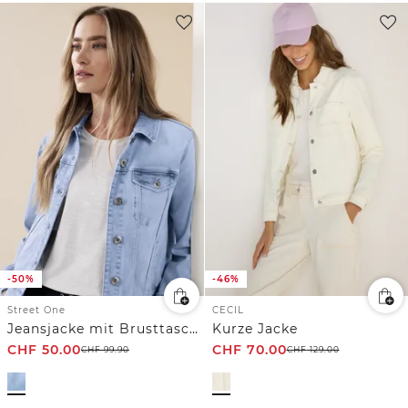
-50%
-46%
Street One
CECIL
Jeansjacke mit Brusttaschen und Knöpfen
Kurze Jacke
CHF
50.00
CHF
70.00
CHF
99.90
CHF
129.00