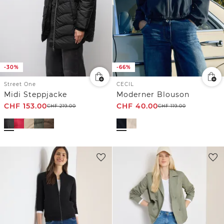
-30%
-66%
Street One
CECIL
Midi Steppjacke
Moderner Blouson
CHF
153.00
CHF
40.00
CHF
219.00
CHF
119.00