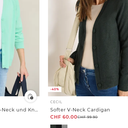
-40%
CECIL
Basic Cardigan mit V-Neck und Knöpfen
Softer V-Neck Cardigan
CHF
60.00
CHF
99.90