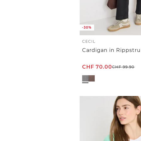
-30%
CECIL
Cardigan in Rippstr
CHF
70.00
CHF
99.90