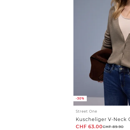
-30%
Street One
Kuscheliger V-Neck 
CHF
63.00
CHF
89.90