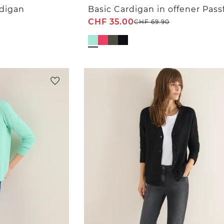
rdigan
Basic Cardigan in offener Pas
CHF
35.00
CHF
69.90