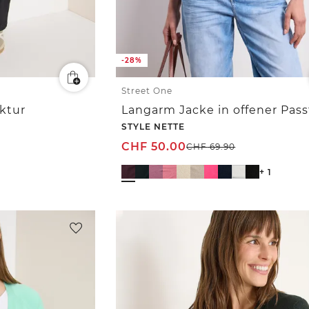
-28%
Street One
uktur
Langarm Jacke in offener Pas
STYLE NETTE
CHF
50.00
CHF
69.90
+ 1