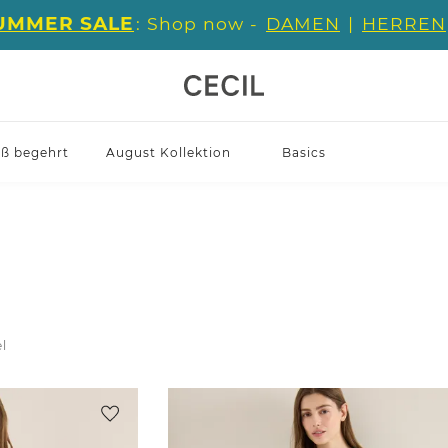
UMMER SALE
: Shop now -
DAMEN
|
HERREN
iß begehrt
August Kollektion
Basics
el