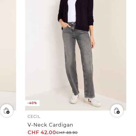
-40%
CECIL
V-Neck Cardigan
CHF
42.00
CHF
69.90