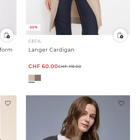
-50%
CECIL
sform
Langer Cardigan
CHF
60.00
CHF
119.00