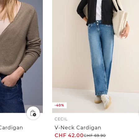
-40%
CECIL
Cardigan
V-Neck Cardigan
CHF
42.00
CHF
69.90