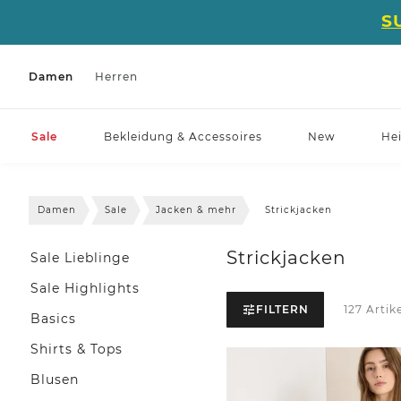
S
Damen
Herren
Sale
Bekleidung & Accessoires
New
He
Damen
Sale
Jacken & mehr
Strickjacken
Strickjacken
Sale Lieblinge
Sale Highlights
FILTERN
127 Artik
Basics
Shirts & Tops
Blusen