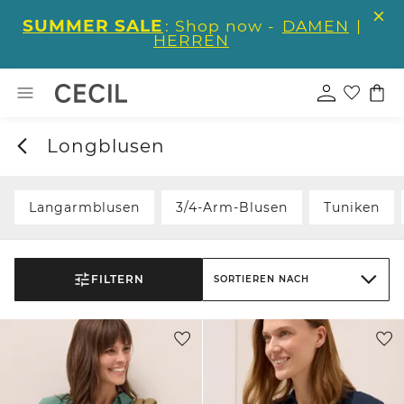
SUMMER SALE
: Shop now -
DAMEN
|
HERREN
Longblusen
Langarmblusen
3/4-Arm-Blusen
Tuniken
FILTERN
SORTIEREN NACH