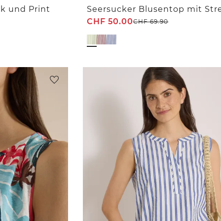
k und Print
Seersucker Blusentop mit Str
CHF
50.00
CHF
69.90