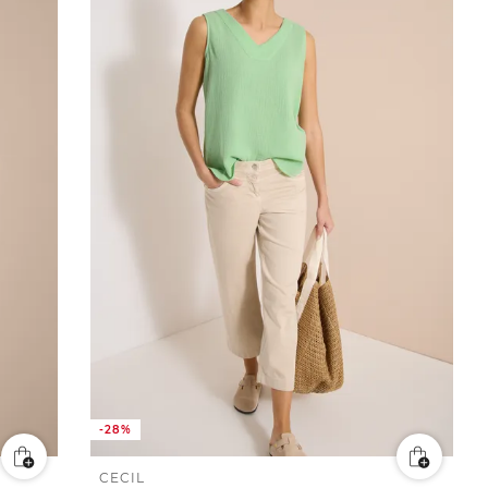
-28%
CECIL