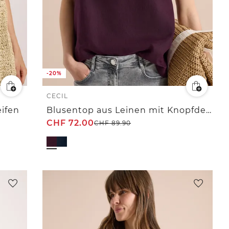
-20%
CECIL
eifen
Blusentop aus Leinen mit Knopfdetails
CHF
72.00
CHF
89.90