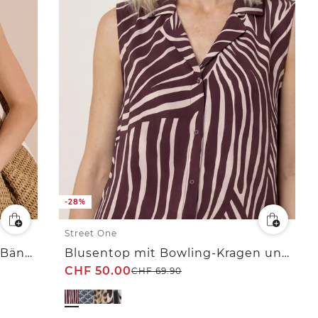
-28%
Street One
Blusentop mit Split Neck und Bändern
Blusentop mit Bowling-Kragen und Knoten
CHF
50.00
CHF
69.90