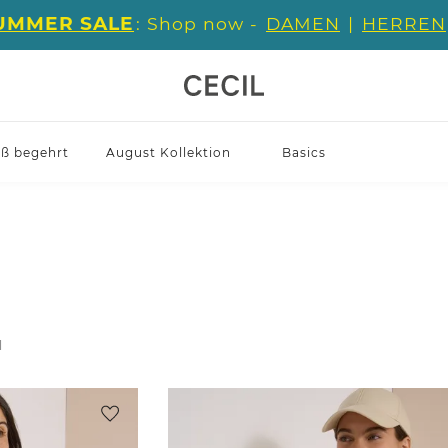
UMMER SALE
: Shop now -
DAMEN
|
HERREN
iß begehrt
August Kollektion
Basics
l