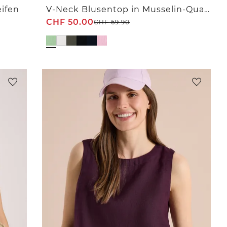
eifen
V-Neck Blusentop in Musselin-Qualität
CHF
50.00
CHF
69.90