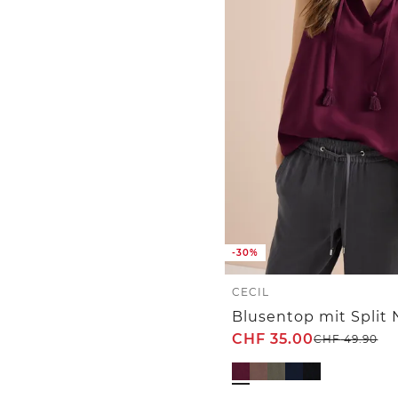
-30%
CECIL
CHF
35.00
CHF
49.90