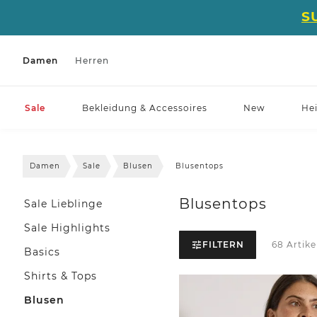
S
Damen
Herren
Sale
Bekleidung & Accessoires
New
He
Damen
Sale
Blusen
Blusentops
Blusentops
Sale Lieblinge
Sale Highlights
FILTERN
68 Artike
Basics
Shirts & Tops
Blusen