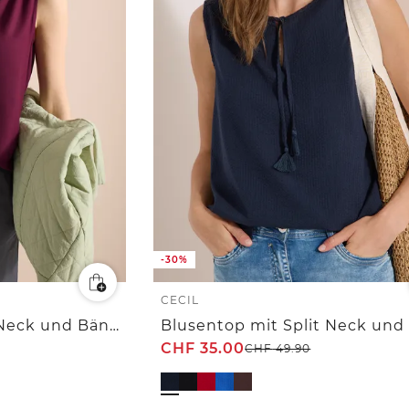
-30%
CECIL
Blusentop mit Split Neck und Bändern
CHF
35.00
CHF
49.90