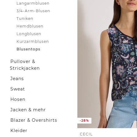
Langarmblusen
3/4-Arm-Blusen
Tuniken
Hemdblusen
Longblusen
Kurzarmblusen
Blusentops
Pullover &
Strickjacken
Jeans
Sweat
Hosen
Jacken & mehr
Blazer & Overshirts
-28%
Kleider
CECIL