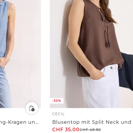
-30%
CECIL
Blusentop mit Bowling-Kragen und Knoten
CHF
35.00
CHF
49.90