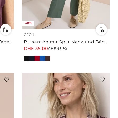
-30%
CECIL
Blusentop mit Rundhals und Tape-Detail
Blusentop mit Split Neck und Bändern
CHF
35.00
CHF
49.90