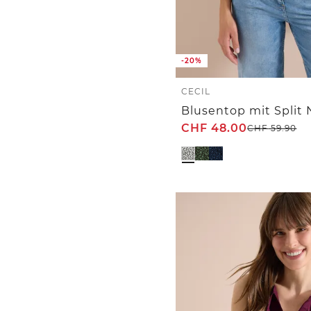
-20%
CECIL
CHF
48.00
CHF
59.90