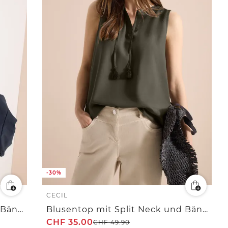
-30%
CECIL
Blusentop mit Split Neck und Bändern
Blusentop mit Split Neck und Bändern
CHF
35.00
CHF
49.90