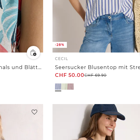
-28%
CECIL
Blusentop mit Rundhals und Blätterprint
Seersucker Blusentop mit Str
CHF
50.00
CHF
69.90