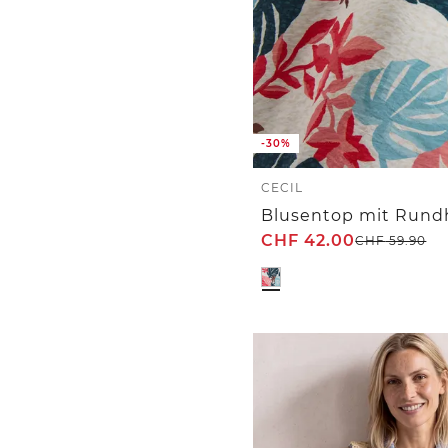
-30%
CECIL
CHF
42.00
CHF
59.90