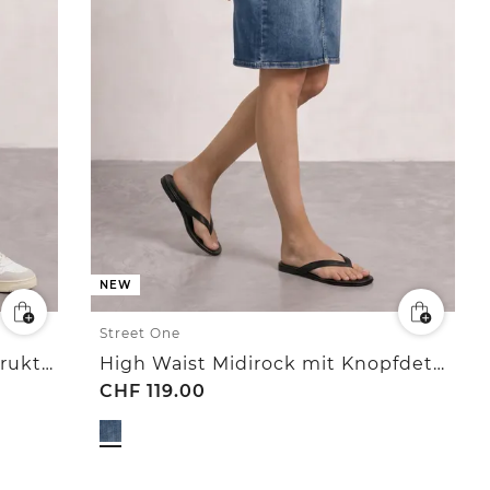
NEW
Street One
Midirock aus Mesh in Plisséestruktur
High Waist Midirock mit Knopfdetails
CHF
119.00