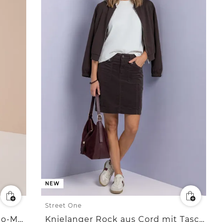
NEW
Street One
Knielanger Denim Rock mit Leo-Muster
Knielanger Rock aus Cord mit Taschen