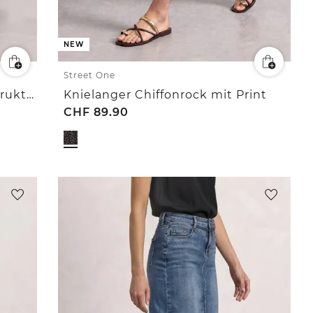
NEW
Street One
Midirock aus Mesh in Plisséestruktur
Knielanger Chiffonrock mit Print
CHF
89.90