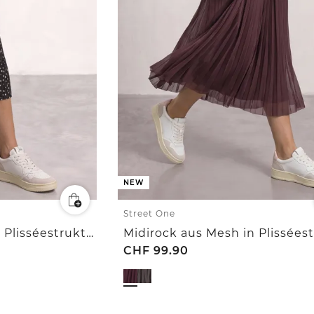
NEW
Street One
Midirock aus Mesh in Plisséestruktur
CHF
99.90