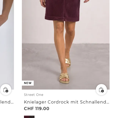
NEW
Street One
Knielager Cordrock mit Schnallendetail
Knielager Cordrock mit Schnallendetail
CHF
119.00