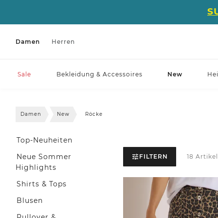
S
Damen
Herren
Sale
Bekleidung & Accessoires
New
He
Damen
New
Röcke
Top-Neuheiten
Neue Sommer
FILTERN
18 Artike
Highlights
Shirts & Tops
Blusen
Pullover &