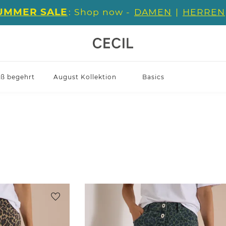
UMMER SALE
: Shop now -
DAMEN
|
HERREN
iß begehrt
August Kollektion
Basics
l