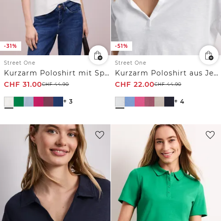
-31%
-51%
Street One
Street One
Kurzarm Poloshirt mit Split Neck
Kurzarm Poloshirt aus Jersey
CHF
31.00
CHF
22.00
CHF
44.90
CHF
44.90
+ 3
+ 4