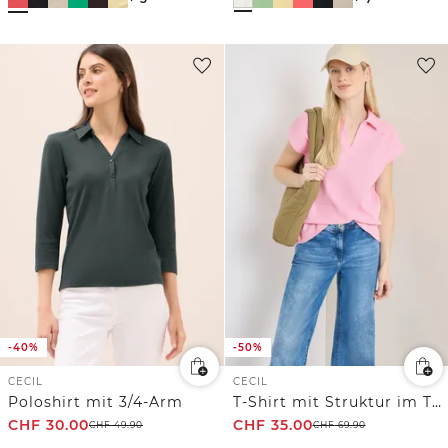
-40%
-50%
CECIL
CECIL
Poloshirt mit 3/4-Arm
T-Shirt mit Struktur im Two-Tone-Look
CHF
30.00
CHF
35.00
CHF
49.90
CHF
69.90