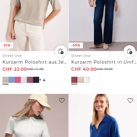
-51%
-50%
Street One
Street One
Kurzarm Poloshirt aus Jersey
Kurzarm Poloshirt in Unifarbe
CHF
22.00
CHF
40.00
CHF
44.90
CHF
79.90
+ 4