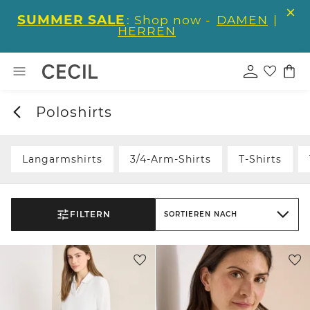
SUMMER SALE
: Shop now -
DAMEN
|
HERREN
Poloshirts
Langarmshirts
3/4-Arm-Shirts
T-Shirts
FILTERN
SORTIEREN NACH