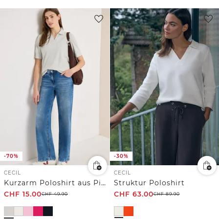
-70%
-30%
CECIL
CECIL
Kurzarm Poloshirt aus Piqué Ware
Struktur Poloshirt
CHF
15.00
CHF
63.00
CHF
49.90
CHF
89.90