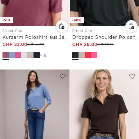
-51%
-60%
Street One
Street One
Kurzarm Poloshirt aus Jersey
Dropped Shoulder Poloshirt mit Elastikbund
CHF
22.00
CHF
28.00
CHF
44.90
CHF
69.90
+ 4