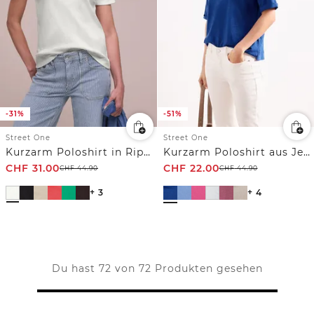
-31%
-51%
Street One
Street One
Kurzarm Poloshirt in Rippstruktur
Kurzarm Poloshirt aus Jersey
CHF
31.00
CHF
22.00
CHF
44.90
CHF
44.90
+ 3
+ 4
Du hast 72 von 72 Produkten gesehen