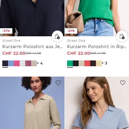
-51%
-51%
Street One
Street One
Kurzarm Poloshirt aus Jersey
Kurzarm Poloshirt in Rippstruktur
CHF
22.00
CHF
22.00
CHF
44.90
CHF
44.90
+ 4
+ 3