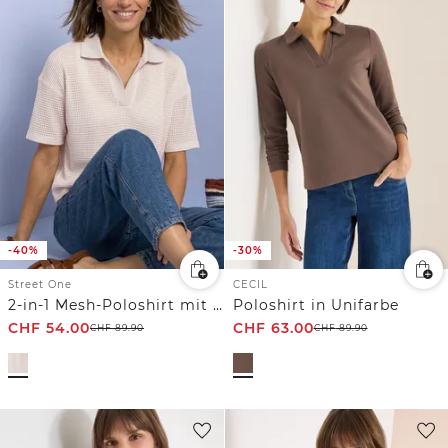
-40%
-30%
Street One
CECIL
2-in-1 Mesh-Poloshirt mit Kurzarm
Poloshirt in Unifarbe
CHF
54.00
CHF
63.00
CHF
89.90
CHF
89.90