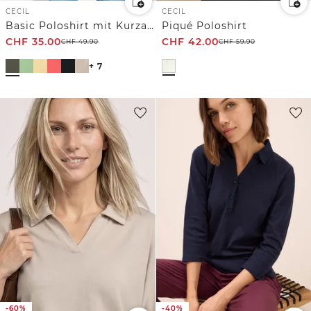
CECIL
CECIL
Basic Poloshirt mit Kurzarm
Piqué Poloshirt
CHF
35.00
CHF
42.00
CHF
49.90
CHF
59.90
+ 7
-60%
-40%