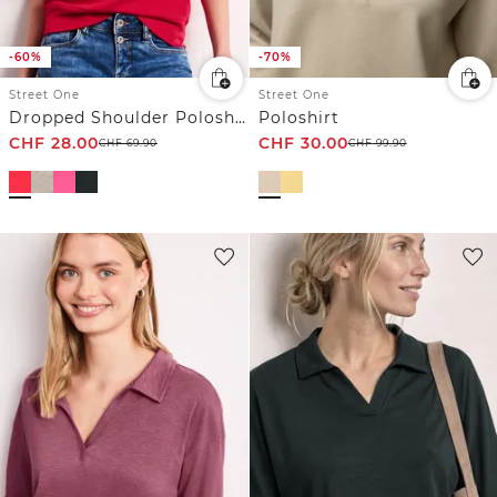
-60%
-70%
Street One
Street One
Dropped Shoulder Poloshirt mit Elastikbund
Poloshirt
CHF
28.00
CHF
30.00
CHF
69.90
CHF
99.90