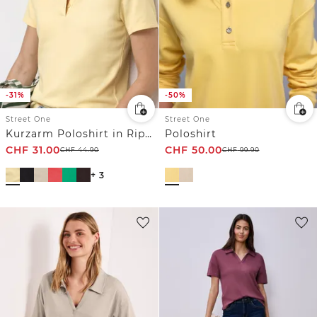
-31%
-50%
Street One
Street One
Kurzarm Poloshirt in Rippstruktur
Poloshirt
CHF
31.00
CHF
50.00
CHF
44.90
CHF
99.90
+ 3