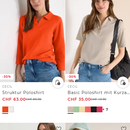
-30%
-30%
CECIL
CECIL
Struktur Poloshirt
Basic Poloshirt mit Kurzarm
CHF
63.00
CHF
35.00
CHF
89.90
CHF
49.90
+ 7