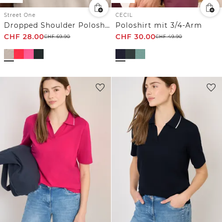
Street One
CECIL
Dropped Shoulder Poloshirt mit Elastikbund
Poloshirt mit 3/4-Arm
CHF
28.00
CHF
30.00
CHF
69.90
CHF
49.90