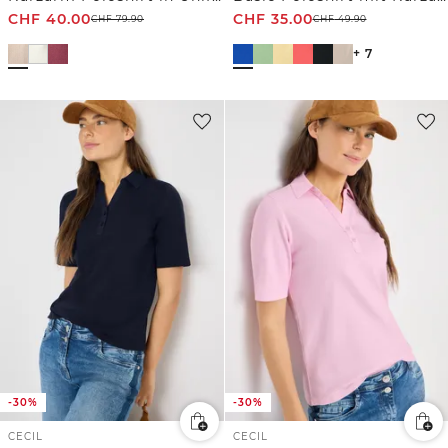
CHF
40.00
CHF
35.00
CHF
79.90
CHF
49.90
+ 7
-30%
-30%
CECIL
CECIL