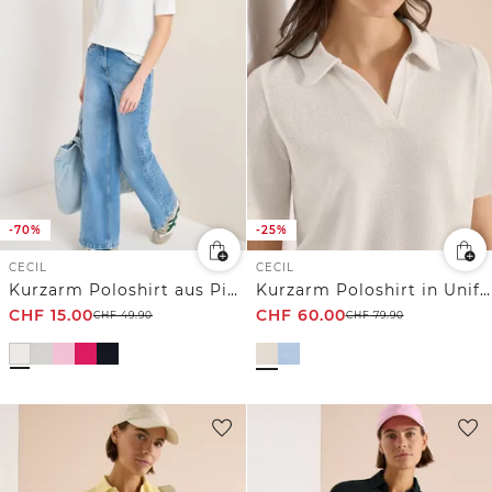
-70%
-25%
CECIL
CECIL
Kurzarm Poloshirt aus Piqué Ware
Kurzarm Poloshirt in Unifarbe
CHF
15.00
CHF
60.00
CHF
49.90
CHF
79.90