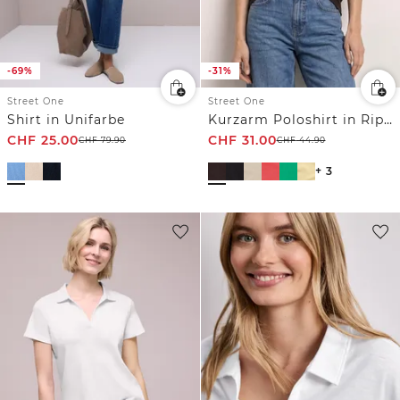
-69%
-31%
Street One
Street One
Shirt in Unifarbe
Kurzarm Poloshirt in Rippstruktur
CHF
25.00
CHF
31.00
CHF
79.90
CHF
44.90
+ 3