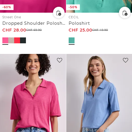
-60%
-50%
Street One
CECIL
Dropped Shoulder Poloshirt mit Elastikbund
Poloshirt
CHF
28.00
CHF
25.00
CHF
69.90
CHF
49.90