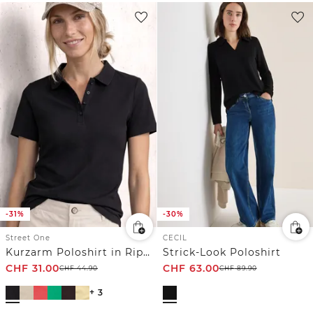
-31%
-30%
Street One
CECIL
Kurzarm Poloshirt in Rippstruktur
Strick-Look Poloshirt
CHF
31.00
CHF
63.00
CHF
44.90
CHF
89.90
+ 3