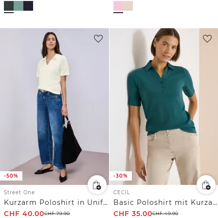
-50%
-30%
Street One
CECIL
Kurzarm Poloshirt in Unifarbe
Basic Poloshirt mit Kurzarm
CHF
40.00
CHF
35.00
CHF
79.90
CHF
49.90