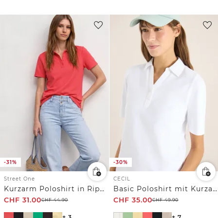
-31%
-30%
Street One
CECIL
Kurzarm Poloshirt in Rippstruktur
Basic Poloshirt mit Kurzarm
CHF
31.00
CHF
35.00
CHF
44.90
CHF
49.90
+ 3
+ 7