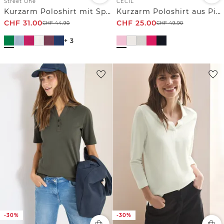
Street One
CECIL
Kurzarm Poloshirt mit Split Neck
Kurzarm Poloshirt aus Piqué Ware
CHF
31.00
CHF
25.00
CHF
44.90
CHF
49.90
+ 3
-30%
-30%