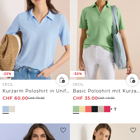
-25%
-30%
CECIL
CECIL
Kurzarm Poloshirt in Unifarbe
Basic Poloshirt mit Kurzarm
CHF
60.00
CHF
35.00
CHF
79.90
CHF
49.90
+ 7