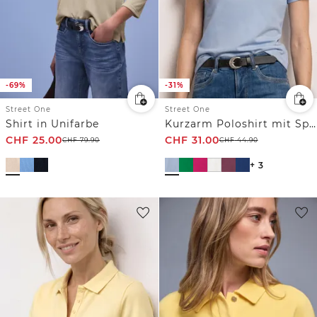
-69%
-31%
Street One
Street One
Shirt in Unifarbe
Kurzarm Poloshirt mit Split Neck
CHF
25.00
CHF
31.00
CHF
79.90
CHF
44.90
+ 3