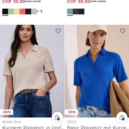
CHF
35.00
CHF
30.00
CHF
49.90
CHF
49.90
+ 7
-50%
-30%
Street One
CECIL
Kurzarm Poloshirt in Unifarbe
Basic Poloshirt mit Kurzarm