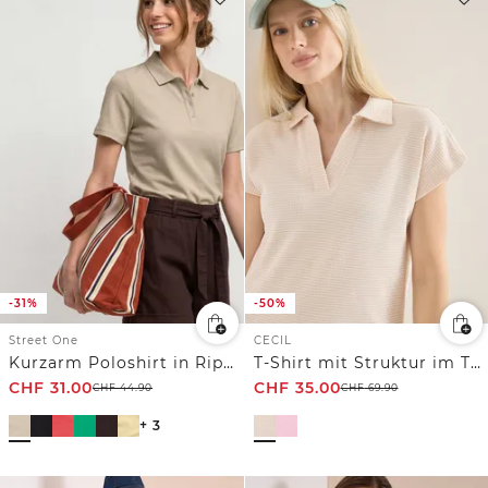
-31%
-50%
Street One
CECIL
Kurzarm Poloshirt in Rippstruktur
T-Shirt mit Struktur im Two-Tone-Look
CHF
31.00
CHF
35.00
CHF
44.90
CHF
69.90
+ 3