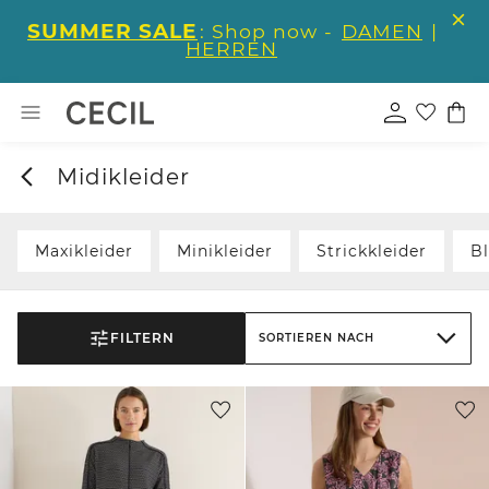
SUMMER SALE
: Shop now -
DAMEN
|
HERREN
Midikleider
Maxikleider
Minikleider
Strickkleider
Bl
FILTERN
SORTIEREN NACH