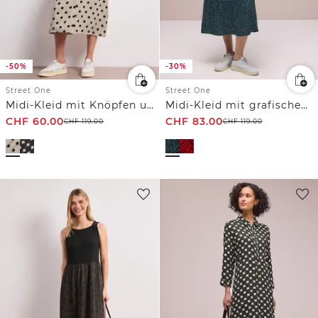
-50%
-30%
Street One
Street One
Midi-Kleid mit Knöpfen und Punktmuster
Midi-Kleid mit grafischem Print
CHF
60.00
CHF
83.00
CHF
119.00
CHF
119.00