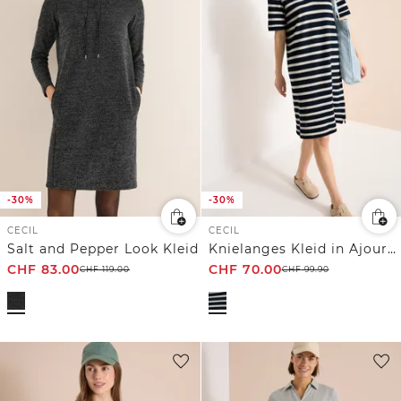
-30%
-30%
CECIL
CECIL
Salt and Pepper Look Kleid
Knielanges Kleid in Ajourstrick
CHF
83.00
CHF
70.00
CHF
119.00
CHF
99.90