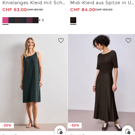
Knielanges Kleid mit Schnallendetail
Midi-Kleid aus Spitze in Unifarbe
CHF
63.00
CHF
84.00
CHF
89.90
CHF
139.00
+ 1
-30%
-30%