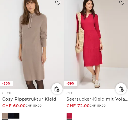
-50%
-39%
CECIL
CECIL
Cosy Rippstruktur Kleid
Seersucker-Kleid mit Volants
CHF
60.00
CHF
72.00
CHF
119.00
CHF
119.00