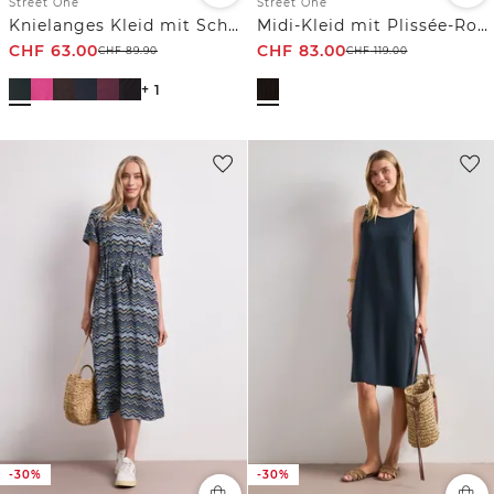
Street One
Street One
Knielanges Kleid mit Schnallendetail
Midi-Kleid mit Plissée-Rock
CHF
63.00
CHF
83.00
CHF
89.90
CHF
119.00
+ 1
-30%
-30%