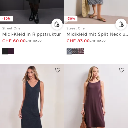
-50%
-30%
Street One
Street One
Midi-Kleid in Rippstruktur
Midikleid mit Split Neck und Zipper
CHF
60.00
CHF
83.00
CHF
119.00
CHF
119.00