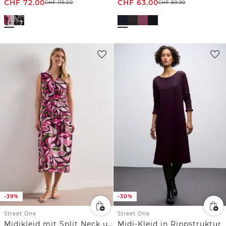
CHF
72.00
CHF
63.00
CHF
119.00
CHF
89.90
-39%
-30%
Street One
Street One
Midikleid mit Split Neck und Zipper
Midi-Kleid in Rippstruktur