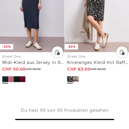
-50%
-30%
Street One
Street One
Midi-Kleid aus Jersey in Rippstruktur
Knielanges Kleid mit Raffung
CHF
50.00
CHF
63.00
CHF
99.90
CHF
89.90
Du hast 90 von 90 Produkten gesehen