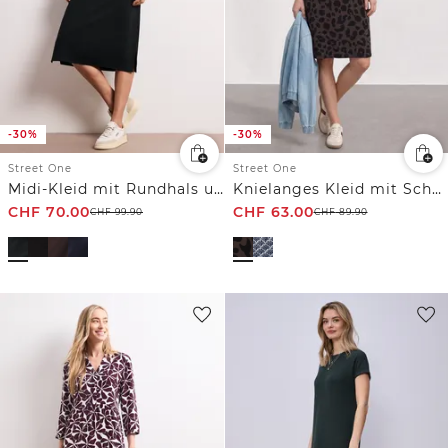
-30%
-30%
Street One
Street One
Midi-Kleid mit Rundhals und Knöpfen
Knielanges Kleid mit Schnallendetail
CHF
70.00
CHF
63.00
CHF
99.90
CHF
89.90