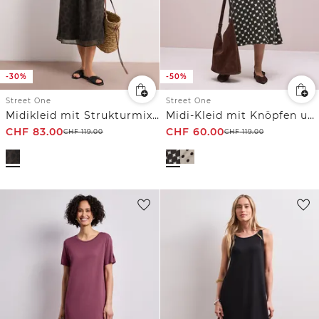
-30%
-50%
Street One
Street One
Midikleid mit Strukturmix und Print
Midi-Kleid mit Knöpfen und Punktmuster
CHF
83.00
CHF
60.00
CHF
119.00
CHF
119.00