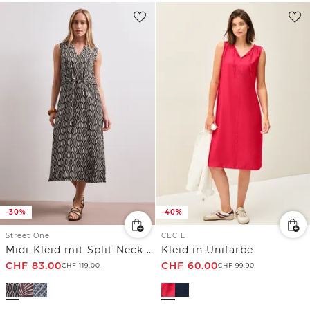
-30%
-40%
Street One
CECIL
Midi-Kleid mit Split Neck und Zipper
Kleid in Unifarbe
CHF
83.00
CHF
60.00
CHF
119.00
CHF
99.90