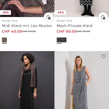
-66%
-50%
Street One
Street One
Midi-Kleid mit Leo-Muster
Mesh-Plissée Kleid
CHF
40.00
CHF
60.00
CHF
119.00
CHF
119.00