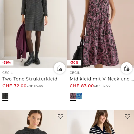
-39%
-30%
CECIL
CECIL
Two Tone Strukturkleid
Midikleid mit V-Neck und Print
CHF
72.00
CHF
83.00
CHF
119.00
CHF
119.00