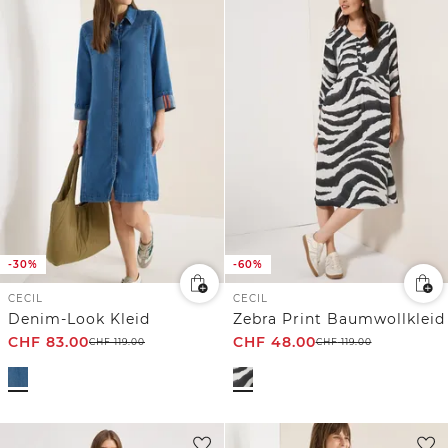
-30%
-60%
CECIL
CECIL
Denim-Look Kleid
Zebra Print Baumwollkleid
CHF
83.00
CHF
48.00
CHF
119.00
CHF
119.00