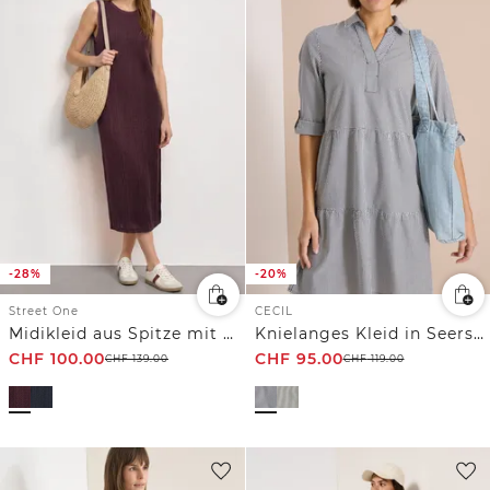
-28%
-20%
Street One
CECIL
Midikleid aus Spitze mit Rundhals
Knielanges Kleid in Seersuckerqualität
CHF
100.00
CHF
95.00
CHF
139.00
CHF
119.00