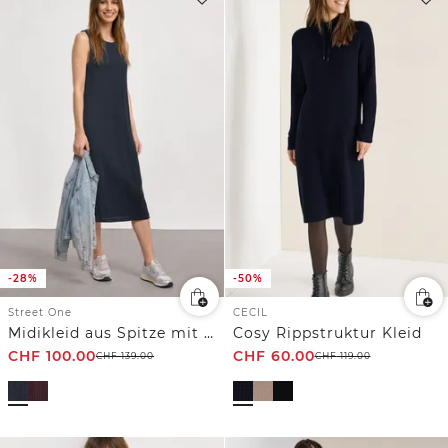
-28%
-50%
Street One
CECIL
Midikleid aus Spitze mit Rundhals
Cosy Rippstruktur Kleid
CHF
100.00
CHF
60.00
CHF
139.00
CHF
119.00