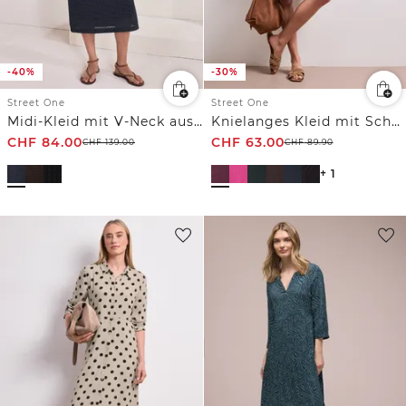
-40%
-30%
Street One
Street One
Midi-Kleid mit V-Neck aus Spitze
Knielanges Kleid mit Schnallendetail
CHF
84.00
CHF
63.00
CHF
139.00
CHF
89.90
+ 1