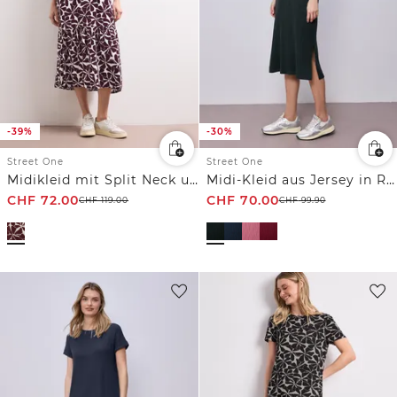
-39%
-30%
Street One
Street One
Midikleid mit Split Neck und Print
Midi-Kleid aus Jersey in Rippstruktur
CHF
72.00
CHF
70.00
CHF
119.00
CHF
99.90