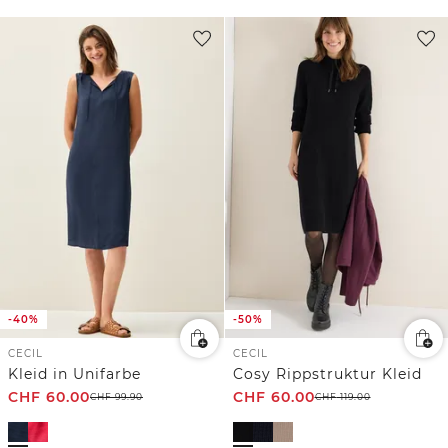
-40%
-50%
CECIL
CECIL
Kleid in Unifarbe
Cosy Rippstruktur Kleid
CHF
60.00
CHF
60.00
CHF
99.90
CHF
119.00