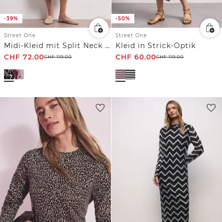
-39%
-50%
Street One
Street One
Midi-Kleid mit Split Neck im Ethno-Look
Kleid in Strick-Optik
CHF
72.00
CHF
60.00
CHF
119.00
CHF
119.00