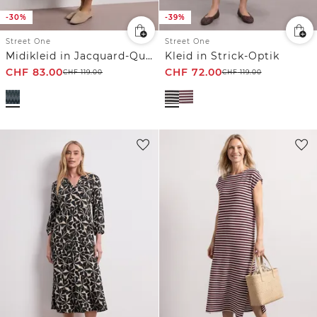
-30%
-39%
Street One
Street One
Midikleid in Jacquard-Qualität mit V-Neck
Kleid in Strick-Optik
CHF
83.00
CHF
72.00
CHF
119.00
CHF
119.00