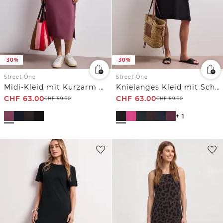
-30%
-30%
Street One
Street One
Midi-Kleid mit Kurzarm mit Schlitzdetail
Knielanges Kleid mit Schnallendetail
CHF
63.00
CHF
63.00
CHF
89.90
CHF
89.90
+ 1