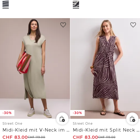
-30%
-30%
Street One
Street One
Midi-Kleid mit V-Neck im Strick-Look
Midi-Kleid mit Split Neck und Zipper
CHF
83.00
CHF
83.00
CHF
119.00
CHF
119.00