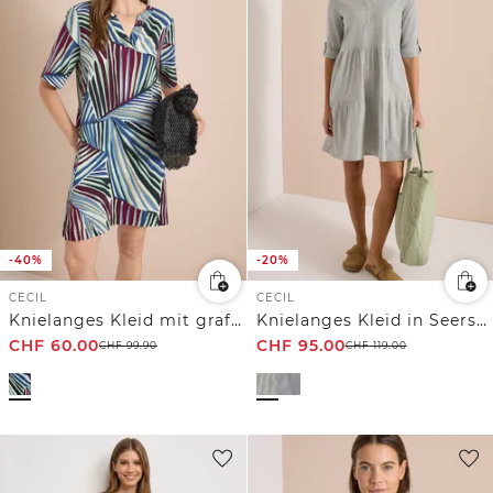
-40%
-20%
CECIL
CECIL
Knielanges Kleid mit grafischem Muster
Knielanges Kleid in Seersuckerqualität
CHF
60.00
CHF
95.00
CHF
99.90
CHF
119.00