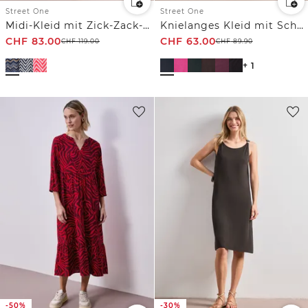
Street One
Street One
Midi-Kleid mit Zick-Zack-Muster
Knielanges Kleid mit Schnallendetail
CHF
83.00
CHF
63.00
CHF
119.00
CHF
89.90
+ 1
-50%
-30%