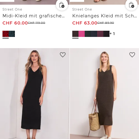
Street One
Street One
Midi-Kleid mit grafischem Print
Knielanges Kleid mit Schnallendetail
CHF
60.00
CHF
63.00
CHF
119.00
CHF
89.90
+ 1