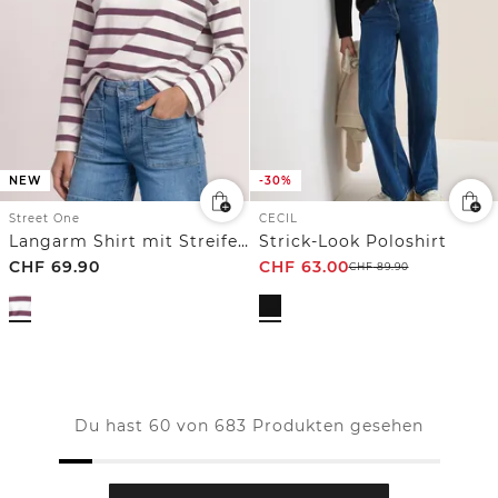
NEW
-30%
Street One
CECIL
Langarm Shirt mit Streifen und Knöpfen
Strick-Look Poloshirt
CHF
69.90
CHF
63.00
CHF
89.90
Du hast 60 von 683 Produkten gesehen