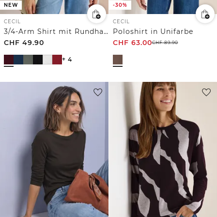
NEW
-30%
CECIL
CECIL
3/4-Arm Shirt mit Rundhals in Unifarbe
Poloshirt in Unifarbe
CHF
49.90
CHF
63.00
CHF
89.90
+ 4