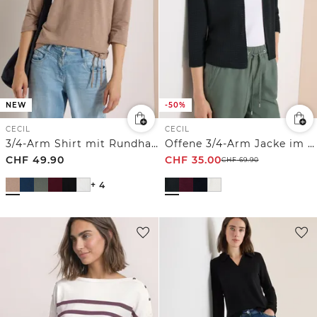
NEW
-50%
CECIL
CECIL
3/4-Arm Shirt mit Rundhals in Unifarbe
Offene 3/4-Arm Jacke im Ajour-Look
CHF
49.90
CHF
35.00
CHF
69.90
+ 4