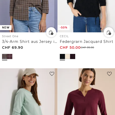
NEW
-50%
Street One
CECIL
3/4-Arm Shirt aus Jersey im Blusen-Look
Federgrarn Jacquard Shirt
CHF
69.90
CHF
50.00
CHF
99.90