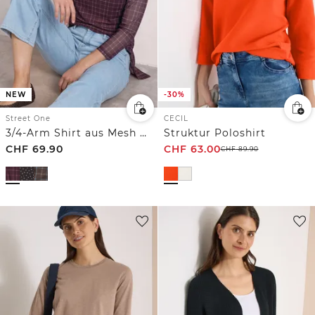
NEW
-30%
Street One
CECIL
3/4-Arm Shirt aus Mesh mit Print
Struktur Poloshirt
CHF
69.90
CHF
63.00
CHF
89.90