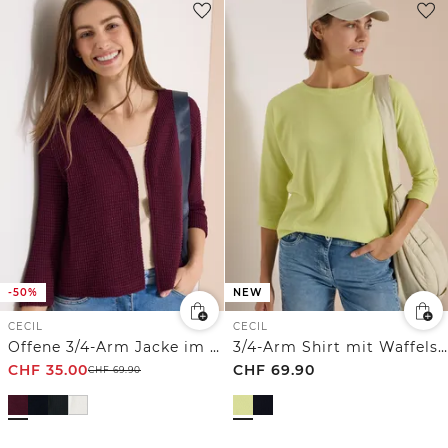
-50%
NEW
CECIL
CECIL
Offene 3/4-Arm Jacke im Ajour-Look
3/4-Arm Shirt mit Waffelstruktur
CHF
35.00
CHF
69.90
CHF
69.90