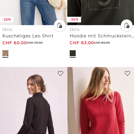
-25%
-30%
CECIL
CECIL
Kuscheliges Leo Shirt
Hoodie mit Schmucksteinen
CHF
60.00
CHF
63.00
CHF
79.90
CHF
89.90