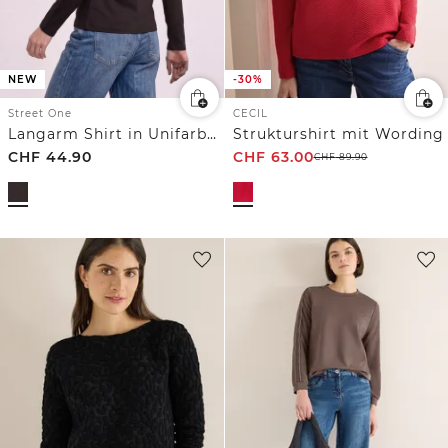
-30%
NEW
CECIL
Street One
Strukturshirt mit Wording
Langarm Shirt in Unifarbe mit Rollkragen
CHF
44.90
CHF
63.00
CHF
89.90