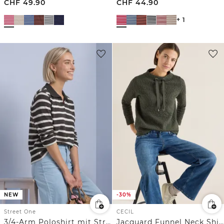
CHF
49.90
CHF
44.90
+ 1
NEW
-30%
Street One
CECIL
3/4-Arm Poloshirt mit Streifenmuster
Jacquard Funnel Neck Shirt