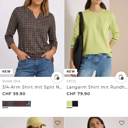
NEW
NEW
Street One
CECIL
3/4-Arm Shirt mit Split Neck und Print
Langarm Shirt mit Rundhals und Streifendetail
CHF
59.90
CHF
79.90