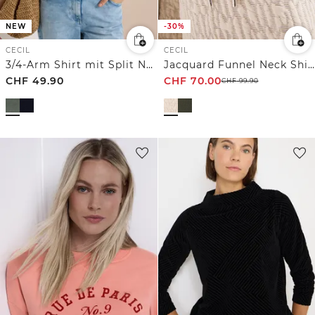
NEW
-30%
CECIL
CECIL
3/4-Arm Shirt mit Split Neck
Jacquard Funnel Neck Shirt
CHF
49.90
CHF
70.00
CHF
99.90