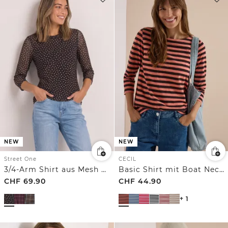
NEW
NEW
Street One
CECIL
3/4-Arm Shirt aus Mesh mit Print
Basic Shirt mit Boat Neck und Streifen
CHF
69.90
CHF
44.90
+ 1