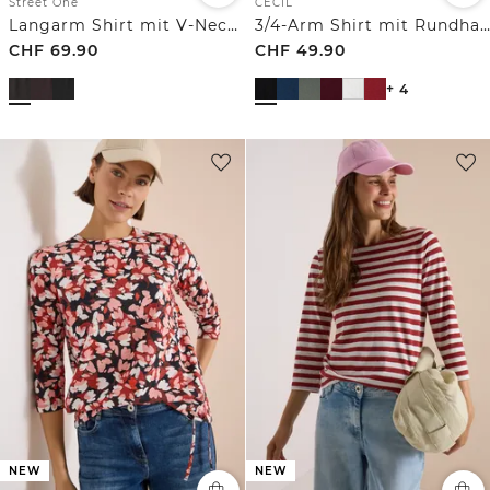
Street One
CECIL
Langarm Shirt mit V-Neck und Strukturmix
3/4-Arm Shirt mit Rundhals in Unifarbe
CHF
69.90
CHF
49.90
+ 4
NEW
NEW