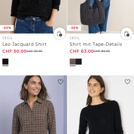
-50%
-30%
CECIL
CECIL
Leo Jacquard Shirt
Shirt mit Tape-Details
CHF
50.00
CHF
63.00
CHF
99.90
CHF
89.90