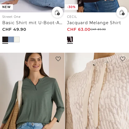
NEW
-30%
Street One
CECIL
Basic Shirt mit U-Boot-Ausschnitt
Jacquard Melange Shirt
CHF
49.90
CHF
63.00
CHF
89.90