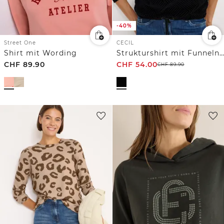
-40%
Street One
CECIL
Shirt mit Wording
Strukturshirt mit Funnelneck
CHF
89.90
CHF
54.00
CHF
89.90