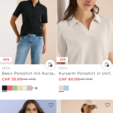
-30%
-25%
CECIL
CECIL
Basic Poloshirt mit Kurzarm
Kurzarm Poloshirt in Unifarbe
CHF
35.00
CHF
60.00
CHF
49.90
CHF
79.90
+ 8