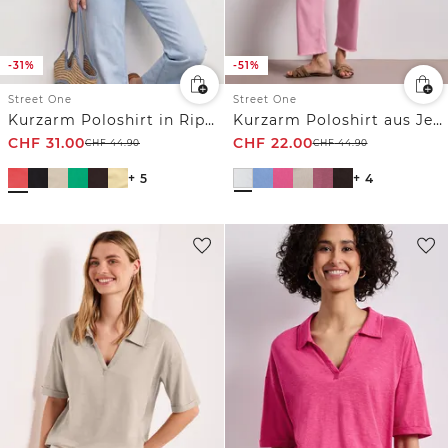
-31%
-51%
Street One
Street One
Kurzarm Poloshirt in Rippstruktur
Kurzarm Poloshirt aus Jersey
CHF
31.00
CHF
22.00
CHF
44.90
CHF
44.90
+ 5
+ 4