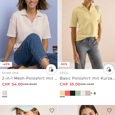
-40%
-30%
Street One
CECIL
2-in-1 Mesh-Poloshirt mit Kurzarm
Basic Poloshirt mit Kurzarm
CHF
54.00
CHF
35.00
CHF
89.90
CHF
49.90
+ 8