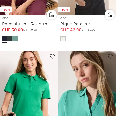
-40%
-30%
CECIL
CECIL
Poloshirt mit 3/4-Arm
Piqué Poloshirt
CHF
30.00
CHF
42.00
CHF
49.90
CHF
59.90