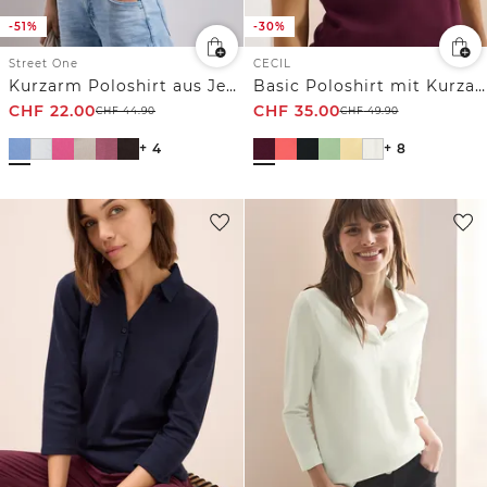
-51%
-30%
Street One
CECIL
Kurzarm Poloshirt aus Jersey
Basic Poloshirt mit Kurzarm
CHF
22.00
CHF
35.00
CHF
44.90
CHF
49.90
+ 4
+ 8