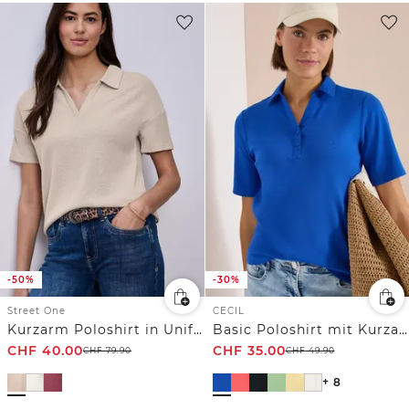
-50%
-30%
Street One
CECIL
Kurzarm Poloshirt in Unifarbe
Basic Poloshirt mit Kurzarm
CHF
40.00
CHF
35.00
CHF
79.90
CHF
49.90
+ 8