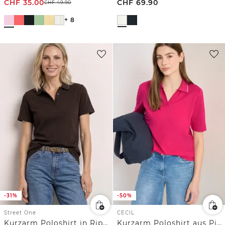
CHF
35.00
CHF
69.90
CHF
49.90
+ 8
-31%
-50%
Street One
CECIL
Kurzarm Poloshirt in Rippstruktur
Kurzarm Poloshirt aus Piqué Ware