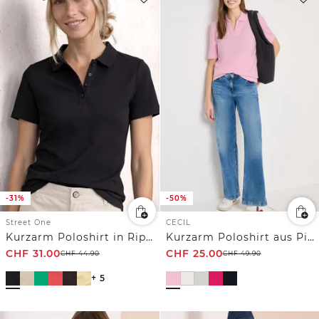
-31%
-50%
Street One
CECIL
Kurzarm Poloshirt in Rippstruktur
Kurzarm Poloshirt aus Piqué Ware
CHF
31.00
CHF
25.00
CHF
44.90
CHF
49.90
+ 5