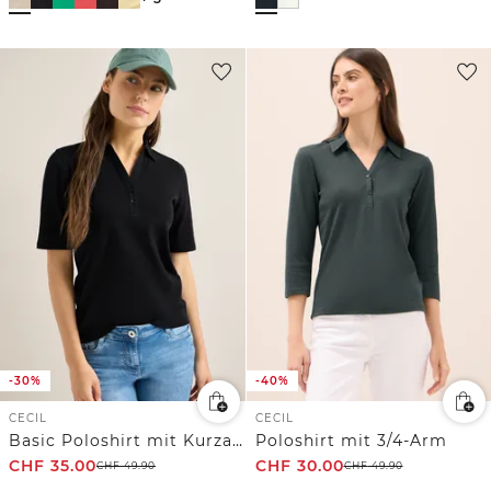
-30%
-40%
CECIL
CECIL
Basic Poloshirt mit Kurzarm
Poloshirt mit 3/4-Arm
CHF
35.00
CHF
30.00
CHF
49.90
CHF
49.90