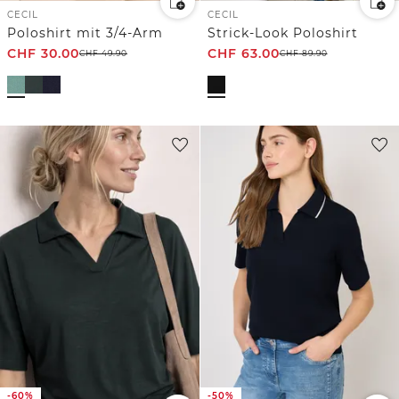
CECIL
CECIL
Poloshirt mit 3/4-Arm
Strick-Look Poloshirt
CHF
30.00
CHF
63.00
CHF
49.90
CHF
89.90
-60%
-50%