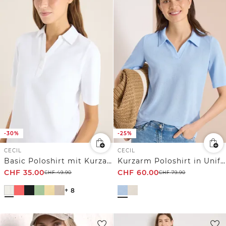
-30%
-25%
CECIL
CECIL
Basic Poloshirt mit Kurzarm
Kurzarm Poloshirt in Unifarbe
CHF
35.00
CHF
60.00
CHF
49.90
CHF
79.90
+ 8