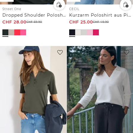
Street One
CECIL
Dropped Shoulder Poloshirt mit Elastikbund
Kurzarm Poloshirt aus Piqué Ware
CHF
28.00
CHF
25.00
CHF
69.90
CHF
49.90