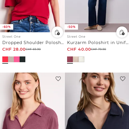
-60%
-50%
Street One
Street One
Dropped Shoulder Poloshirt mit Elastikbund
Kurzarm Poloshirt in Unifarbe
CHF
28.00
CHF
40.00
CHF
69.90
CHF
79.90