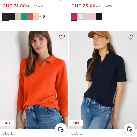
CHF
31.00
CHF
25.00
CHF
44.90
CHF
49.90
+ 5
-30%
-30%
CECIL
CECIL