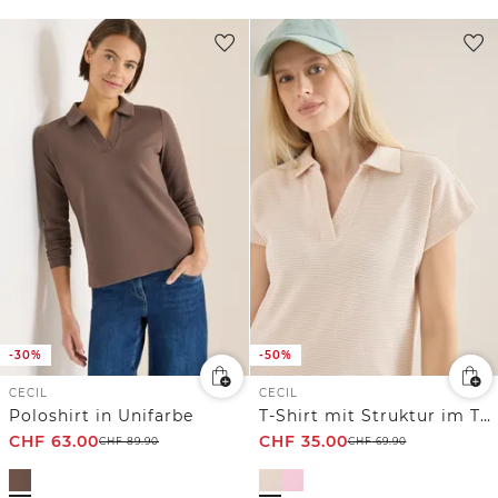
-30%
-50%
CECIL
CECIL
Poloshirt in Unifarbe
T-Shirt mit Struktur im Two-Tone-Look
CHF
63.00
CHF
35.00
CHF
89.90
CHF
69.90