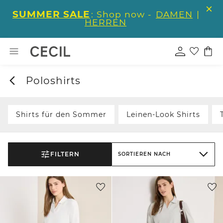
SUMMER SALE
: Shop now -
DAMEN
|
HERREN
Poloshirts
Shirts für den Sommer
Leinen-Look Shirts
FILTERN
SORTIEREN NACH