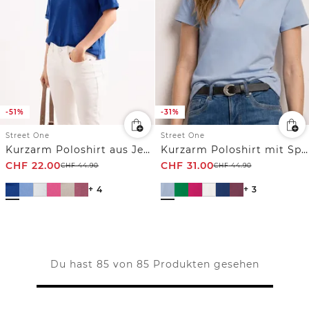
-51%
-31%
Street One
Street One
Kurzarm Poloshirt aus Jersey
Kurzarm Poloshirt mit Split Neck
CHF
22.00
CHF
31.00
CHF
44.90
CHF
44.90
+ 4
+ 3
Du hast 85 von 85 Produkten gesehen