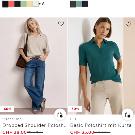
+ 8
-60%
-30%
Street One
CECIL
Dropped Shoulder Poloshirt mit Elastikbund
Basic Poloshirt mit Kurzarm
CHF
28.00
CHF
35.00
CHF
69.90
CHF
49.90