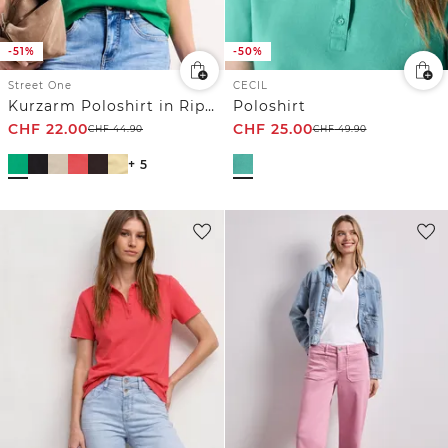
-51%
-50%
Street One
CECIL
Kurzarm Poloshirt in Rippstruktur
Poloshirt
CHF
22.00
CHF
25.00
CHF
44.90
CHF
49.90
+ 5