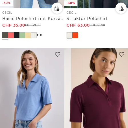
-30%
-30%
CECIL
CECIL
Basic Poloshirt mit Kurzarm
Struktur Poloshirt
CHF
35.00
CHF
63.00
CHF
49.90
CHF
89.90
+ 8