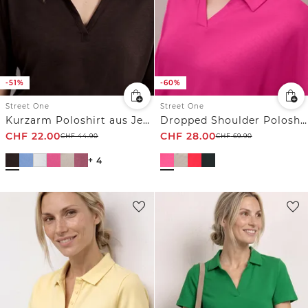
-51%
-60%
Street One
Street One
Kurzarm Poloshirt aus Jersey
Dropped Shoulder Poloshirt mit Elastikbund
CHF
22.00
CHF
28.00
CHF
44.90
CHF
69.90
+ 4