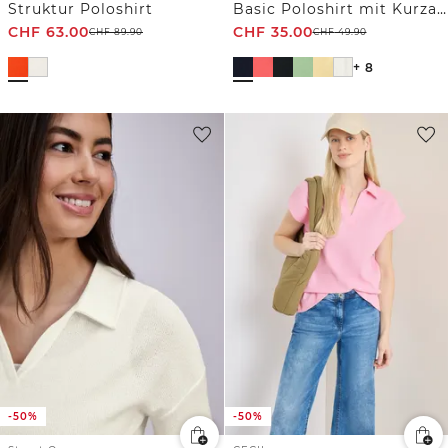
Struktur Poloshirt
Basic Poloshirt mit Kurzarm
CHF
63.00
CHF
35.00
CHF
89.90
CHF
49.90
+ 8
-50%
-50%