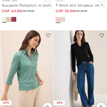
Street One
CECIL
Kurzarm Poloshirt in Unifarbe
T-Shirt mit Struktur im Two-Tone-Look
CHF
40.00
CHF
35.00
CHF
79.90
CHF
69.90
-40%
-30%