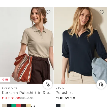
-31%
Street One
CECIL
Kurzarm Poloshirt in Rippstruktur
Poloshirt
CHF
31.00
CHF
69.90
CHF
44.90
+ 5