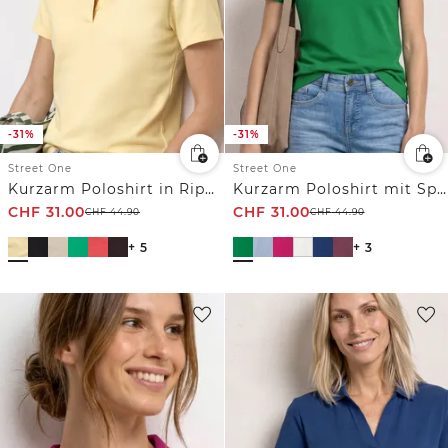
-31%
-31%
Street One
Street One
Kurzarm Poloshirt in Rippstruktur
Kurzarm Poloshirt mit Split Neck
CHF
31.00
CHF
31.00
CHF
44.90
CHF
44.90
+ 5
+ 3