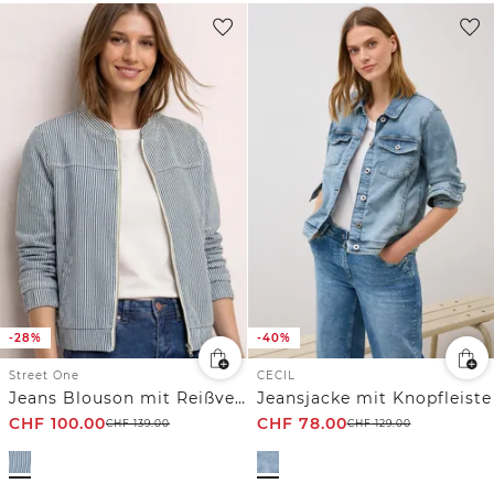
-28%
-40%
Street One
CECIL
Jeans Blouson mit Reißverschluss
Jeansjacke mit Knopfleiste
CHF
100.00
CHF
78.00
CHF
139.00
CHF
129.00