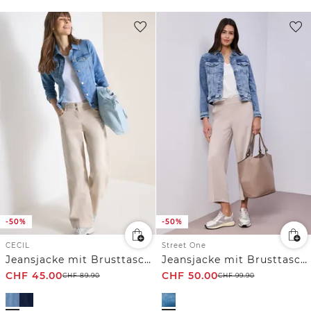
-50%
-50%
CECIL
Street One
Jeansjacke mit Brusttaschen und Knöpfen
Jeansjacke mit Brusttaschen und Knöpfen
CHF
45.00
CHF
50.00
CHF
89.90
CHF
99.90