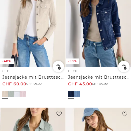
-40%
-50%
CECIL
CECIL
Jeansjacke mit Brusttaschen und Knöpfen
Jeansjacke mit Brusttaschen und Knöpfen
CHF
60.00
CHF
45.00
CHF
99.90
CHF
89.90