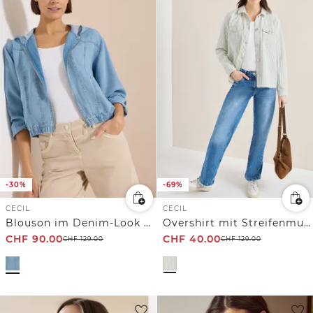
-30%
-69%
CECIL
CECIL
Blouson im Denim-Look mit Zipper
Overshirt mit Streifenmuster
CHF
90.00
CHF
40.00
CHF
129.00
CHF
129.00