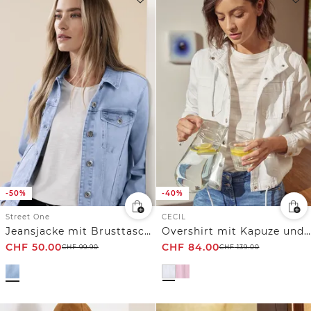
-50%
-40%
Street One
CECIL
Jeansjacke mit Brusttaschen und Knöpfen
Overshirt mit Kapuze und Tunnelzug
CHF
50.00
CHF
84.00
CHF
99.90
CHF
139.00