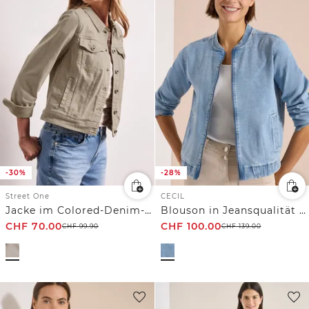
-30%
-28%
Street One
CECIL
Jacke im Colored-Denim-Look mit Taschen
Blouson in Jeansqualität mit Zipper
CHF
70.00
CHF
100.00
CHF
99.90
CHF
139.00