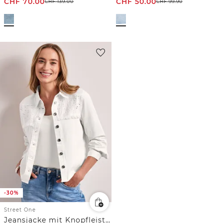
CHF
70.00
CHF
50.00
CHF
139.00
CHF
99.90
-30%
Street One
Jeansjacke mit Knopfleiste und Stickerei