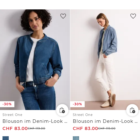
-30%
-30%
Street One
Street One
Blouson im Denim-Look mit Zipper
Blouson im Denim-Look mit Taschen
CHF
83.00
CHF
83.00
CHF
119.00
CHF
119.00