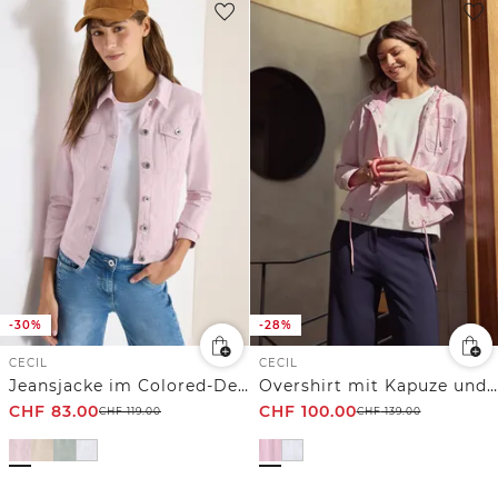
-30%
-28%
CECIL
CECIL
Jeansjacke im Colored-Denim-Look
Overshirt mit Kapuze und Tunnelzug
CHF
83.00
CHF
100.00
CHF
119.00
CHF
139.00