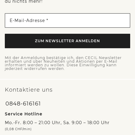
du nichts mehr!
E-Mail-Adresse *
ZUM NEWSLETTER ANMELDEN
Mit der Anmeldung bestätige ich, den CECIL Newsletter
erhalten und über Neuheiten und Aktionen per E-Mail
informiert werden zu wollen. Diese Einwilligung kann
jederzeit widerrufen werden.
Kontaktiere uns
0848-616161
Service Hotline
Mo.-Fr. 8:00 – 21:00 Uhr, Sa. 9:00 – 18:00 Uhr
(0,08 CHF/min)