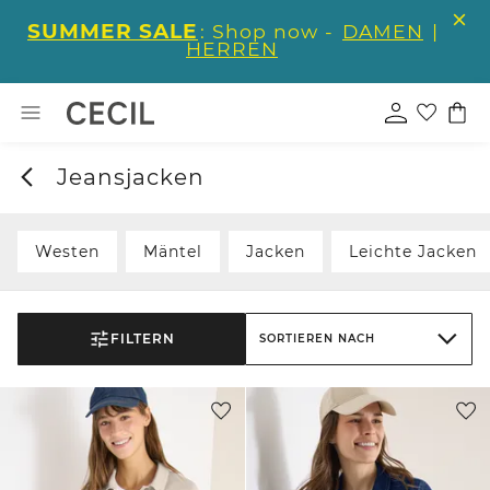
SUMMER SALE
: Shop now -
DAMEN
|
HERREN
Jeansjacken
Westen
Mäntel
Jacken
Leichte Jacken
FILTERN
SORTIEREN NACH