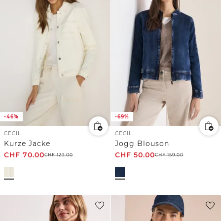
-46%
-69%
CECIL
CECIL
Kurze Jacke
Jogg Blouson
CHF
70.00
CHF
50.00
CHF
129.00
CHF
159.00