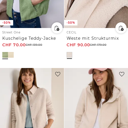
-50%
-50%
Street One
CECIL
Kuschelige Teddy-Jacke
Weste mit Strukturmix
CHF
70.00
CHF
90.00
CHF
139.00
CHF
179.00