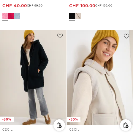
CHF
40.00
CHF
100.00
CHF
99.90
CHF
199.00
-30%
-50%
CECIL
CECIL