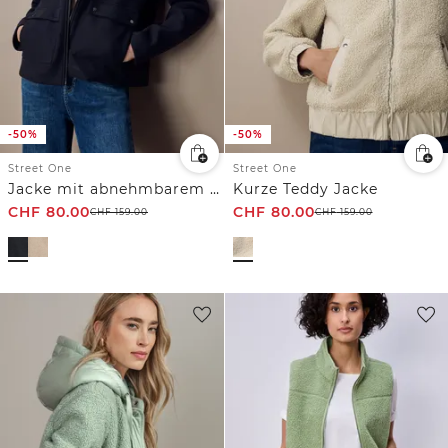
-50%
-50%
Street One
Street One
Jacke mit abnehmbarem Kragen
Kurze Teddy Jacke
CHF
80.00
CHF
80.00
CHF
159.00
CHF
159.00