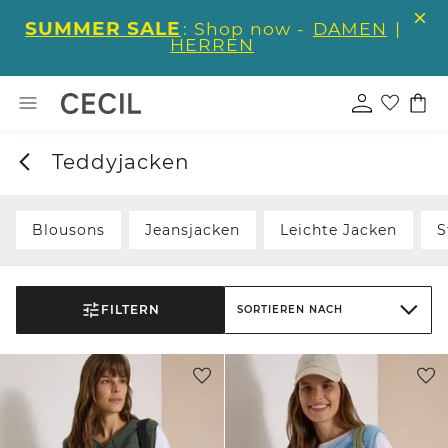
SUMMER SALE
: Shop now -
DAMEN
|
HERREN
Teddyjacken
Blousons
Jeansjacken
Leichte Jacken
S
FILTERN
SORTIEREN NACH