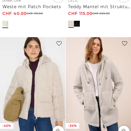
Street One
CECIL
Weste mit Patch Pockets
Teddy Mantel mit Strukturmix
CHF
40.00
CHF
115.00
CHF
119.00
CHF
229.00
-45%
-30%