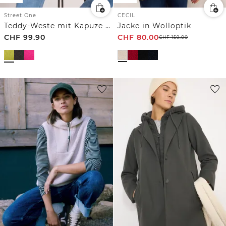
Street One
CECIL
Teddy-Weste mit Kapuze und Zipper
Jacke in Wolloptik
CHF
99.90
CHF
80.00
CHF
159.00