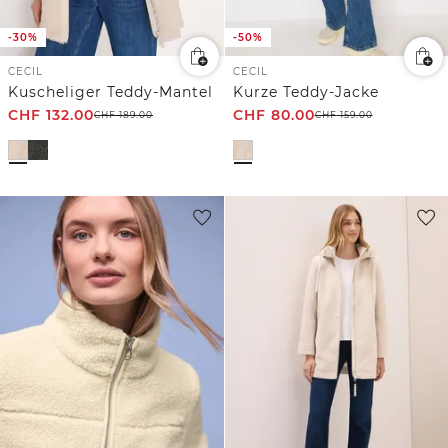
-30%
-50%
CECIL
CECIL
Kuscheliger Teddy-Mantel
Kurze Teddy-Jacke
CHF
132.00
CHF
80.00
CHF
189.00
CHF
159.00