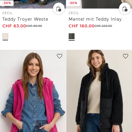
-30%
-30%
CECIL
CECIL
Teddy Troyer Weste
Mantel mit Teddy Inlay
CHF
63.00
CHF
160.00
CHF
89.90
CHF
229.00