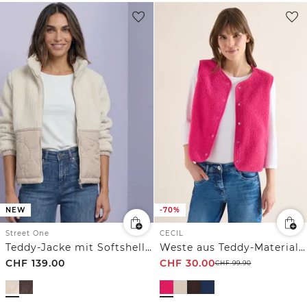
NEW
-70%
Street One
CECIL
Teddy-Jacke mit Softshelldetails
Weste aus Teddy-Material mit Rundhals
CHF
139.00
CHF
30.00
CHF
99.90