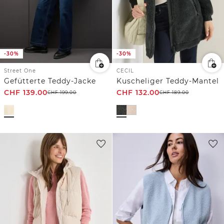
-30%
-30%
Street One
CECIL
Gefütterte Teddy-Jacke
Kuscheliger Teddy-Mantel
CHF
139.00
CHF
132.00
CHF
199.00
CHF
189.00