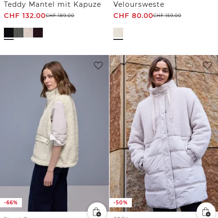
Teddy Mantel mit Kapuze
Veloursweste
CHF
132.00
CHF
80.00
CHF
189.00
CHF
159.00
-66%
-50%