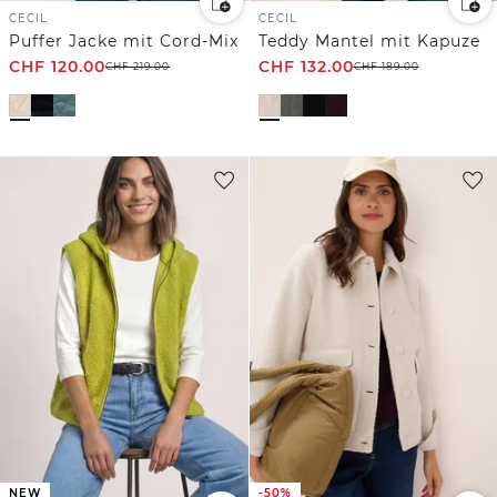
CECIL
CECIL
Puffer Jacke mit Cord-Mix
Teddy Mantel mit Kapuze
CHF
120.00
CHF
132.00
CHF
219.00
CHF
189.00
NEW
-50%