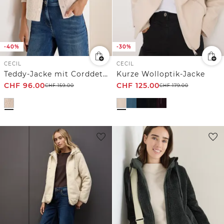
-40%
-30%
CECIL
CECIL
Teddy-Jacke mit Corddetails
Kurze Wolloptik-Jacke
CHF
96.00
CHF
125.00
CHF
159.00
CHF
179.00