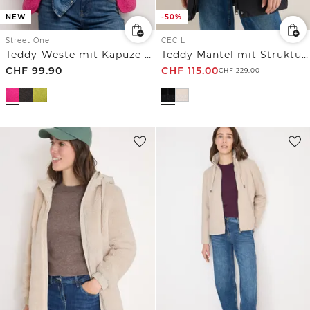
NEW
-50%
Street One
CECIL
Teddy-Weste mit Kapuze und Zipper
Teddy Mantel mit Strukturmix
CHF
99.90
CHF
115.00
CHF
229.00