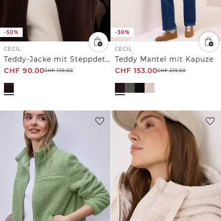
-50%
-30%
CECIL
CECIL
Teddy-Jacke mit Steppdetails
Teddy Mantel mit Kapuze
CHF
90.00
CHF
153.00
CHF
179.00
CHF
219.00