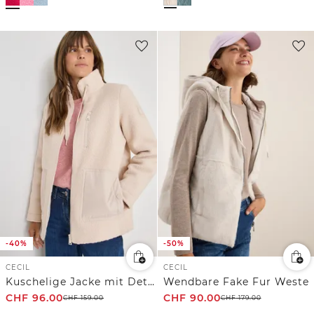
-40%
-50%
CECIL
CECIL
Kuschelige Jacke mit Details
Wendbare Fake Fur Weste
CHF
96.00
CHF
90.00
CHF
159.00
CHF
179.00