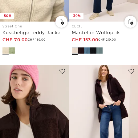
-50%
-30%
Street One
CECIL
Kuschelige Teddy-Jacke
Mantel in Wolloptik
CHF
70.00
CHF
153.00
CHF
139.00
CHF
219.00