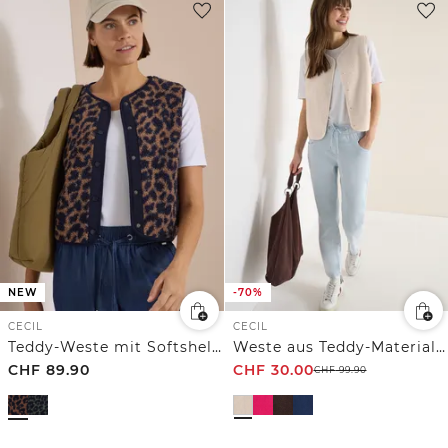
NEW
-70%
CECIL
CECIL
Teddy-Weste mit Softshelldetails und Leo-Muster
Weste aus Teddy-Material mit Rundhals
CHF
89.90
CHF
30.00
CHF
99.90