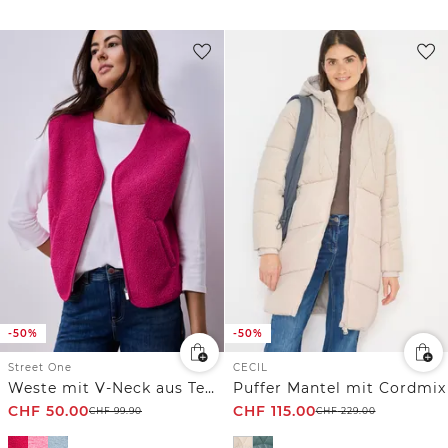
-50%
-50%
Street One
CECIL
Weste mit V-Neck aus Teddy-Material
Puffer Mantel mit Cordmix
CHF
50.00
CHF
115.00
CHF
99.90
CHF
229.00