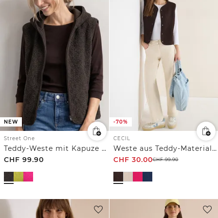
NEW
-70%
Street One
CECIL
Teddy-Weste mit Kapuze und Zipper
Weste aus Teddy-Material mit Rundhals
CHF
99.90
CHF
30.00
CHF
99.90