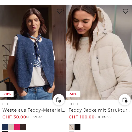
-70%
-50%
CECIL
CECIL
Weste aus Teddy-Material mit Rundhals
Teddy Jacke mit Strukturmix
CHF
30.00
CHF
100.00
CHF
99.90
CHF
199.00