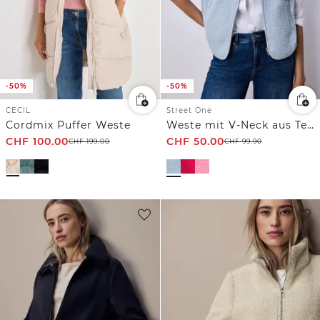
-50%
-50%
CECIL
Street One
Cordmix Puffer Weste
Weste mit V-Neck aus Teddy-Material
CHF
100.00
CHF
50.00
CHF
199.00
CHF
99.90