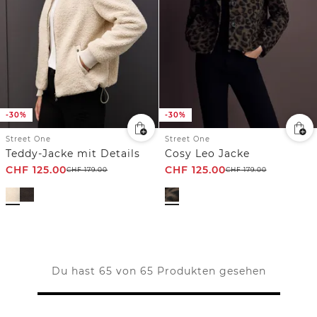
-30%
-30%
Street One
Street One
Teddy-Jacke mit Details
Cosy Leo Jacke
CHF
125.00
CHF
125.00
CHF
179.00
CHF
179.00
Du hast 65 von 65 Produkten gesehen