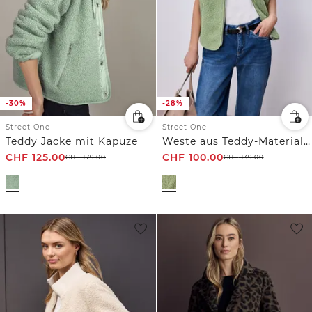
-30%
-28%
Street One
Street One
Teddy Jacke mit Kapuze
Weste aus Teddy-Material mit Zipper
CHF
125.00
CHF
100.00
CHF
179.00
CHF
139.00