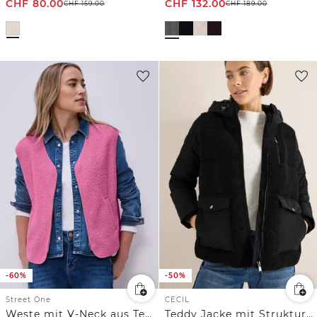
CHF
80.00
CHF
132.00
CHF
159.00
CHF
189.00
-60%
-50%
Street One
CECIL
Weste mit V-Neck aus Teddy-Material
Teddy Jacke mit Strukturmix