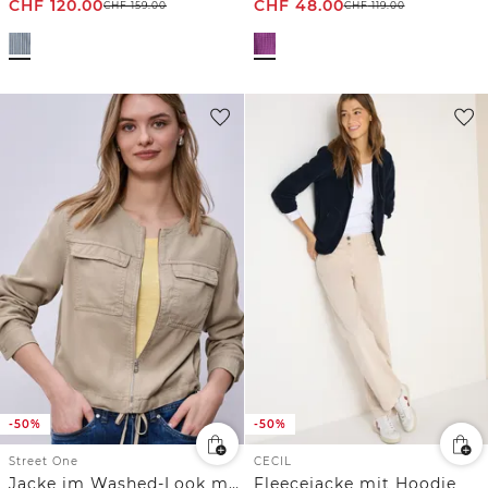
CHF
120.00
CHF
48.00
CHF
159.00
CHF
119.00
-50%
-50%
Street One
CECIL
Jacke im Washed-Look mit Tunnelzug
Fleecejacke mit Hoodie