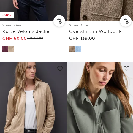
-50%
Street One
Street One
Kurze Velours Jacke
Overshirt in Wolloptik
CHF
60.00
CHF
139.00
CHF
119.00