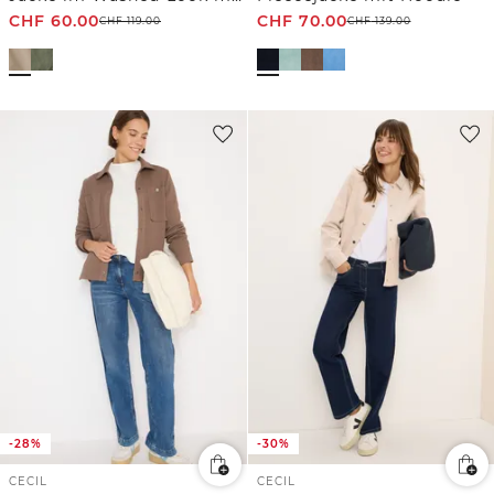
CHF
60.00
CHF
70.00
CHF
119.00
CHF
139.00
-28%
-30%
CECIL
CECIL