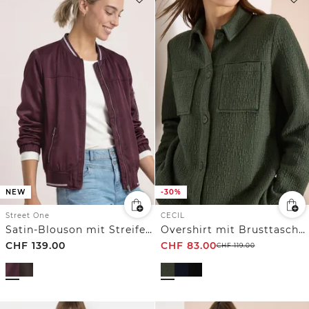
NEW
-30%
Street One
CECIL
Satin-Blouson mit Streifendetails
Overshirt mit Brusttaschen und Struktur
CHF
139.00
CHF
83.00
CHF
119.00