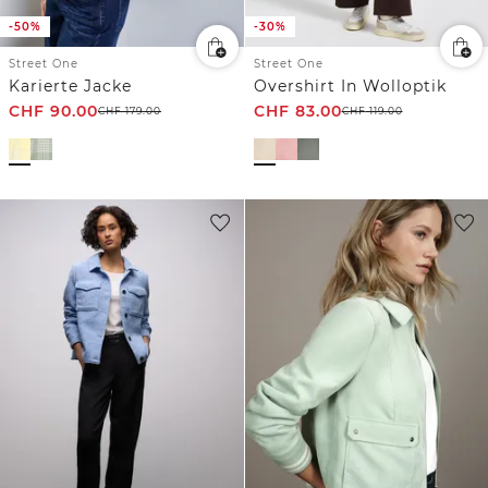
-50%
-30%
Street One
Street One
Karierte Jacke
Overshirt In Wolloptik
CHF
90.00
CHF
83.00
CHF
179.00
CHF
119.00