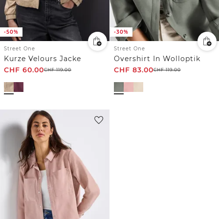
-50%
-30%
Street One
Street One
Kurze Velours Jacke
Overshirt In Wolloptik
CHF
60.00
CHF
83.00
CHF
119.00
CHF
119.00