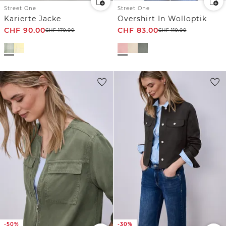
Street One
Street One
Karierte Jacke
Overshirt In Wolloptik
CHF
90.00
CHF
83.00
CHF
179.00
CHF
119.00
-50%
-30%