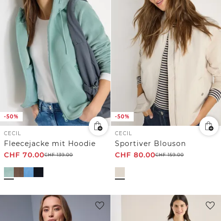
-50%
-50%
CECIL
CECIL
Fleecejacke mit Hoodie
Sportiver Blouson
CHF
70.00
CHF
80.00
CHF
139.00
CHF
159.00