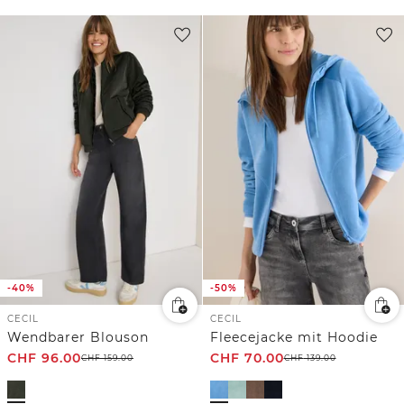
-40%
-50%
CECIL
CECIL
Wendbarer Blouson
Fleecejacke mit Hoodie
CHF
96.00
CHF
70.00
CHF
159.00
CHF
139.00