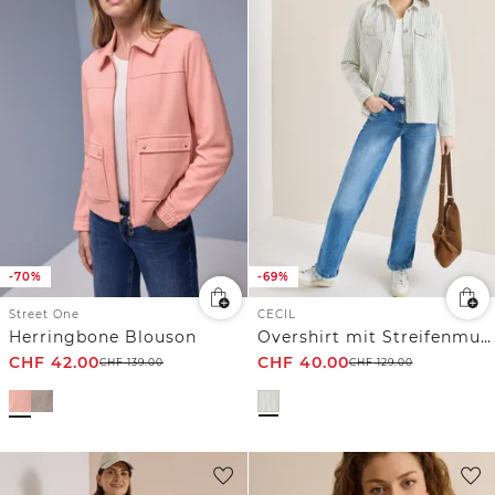
-70%
-69%
Street One
CECIL
Herringbone Blouson
Overshirt mit Streifenmuster
CHF
42.00
CHF
40.00
CHF
139.00
CHF
129.00