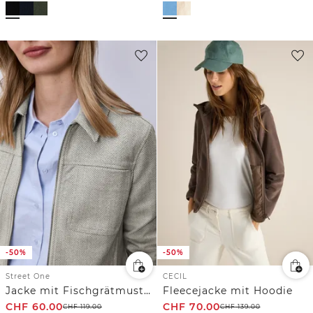
-50%
-50%
Street One
CECIL
Jacke mit Fischgrätmuster und Zipper
Fleecejacke mit Hoodie
CHF
60.00
CHF
70.00
CHF
119.00
CHF
139.00