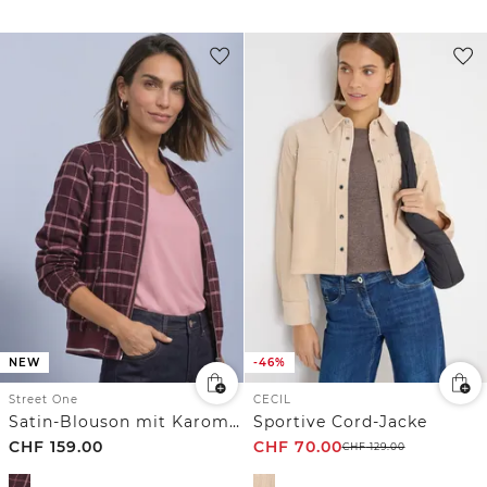
NEW
-46%
Street One
CECIL
Satin-Blouson mit Karomuster
Sportive Cord-Jacke
CHF
159.00
CHF
70.00
CHF
129.00