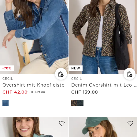
-70%
NEW
CECIL
CECIL
Overshirt mit Knopfleiste
Denim Overshirt mit Leo-Muster
CHF
42.00
CHF
139.00
CHF
139.00