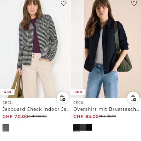
-46%
-30%
CECIL
CECIL
Jacquard Check Indoor Jacke
Overshirt mit Brusttaschen und Struktur
CHF
70.00
CHF
83.00
CHF
129.00
CHF
119.00