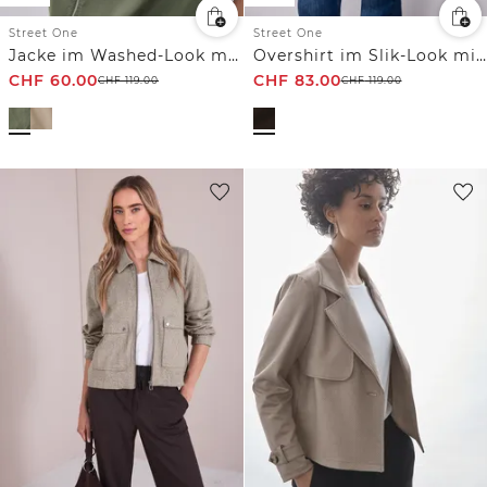
Street One
Street One
Jacke im Washed-Look mit Tunnelzug
Overshirt im Slik-Look mit Knopfleiste
CHF
60.00
CHF
83.00
CHF
119.00
CHF
119.00