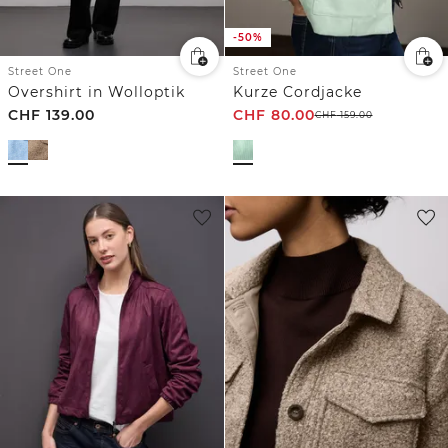
-50%
Street One
Street One
Overshirt in Wolloptik
Kurze Cordjacke
CHF
139.00
CHF
80.00
CHF
159.00