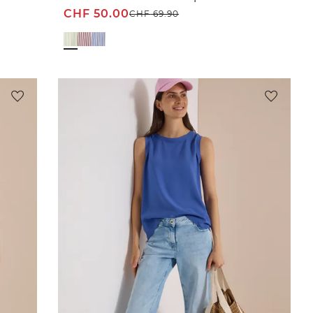
CHF
50.00
CHF
69.90