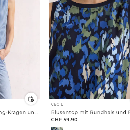
CECIL
Blusentop mit Bowling-Kragen und Knoten
Blusentop mit Rundhals und P
CHF
59.90