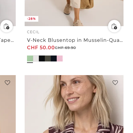
-28%
CECIL
Blusentop mit Rundhals und Tape-Detail
V-Neck Blusentop in Musselin-Qualität
CHF
50.00
CHF
69.90