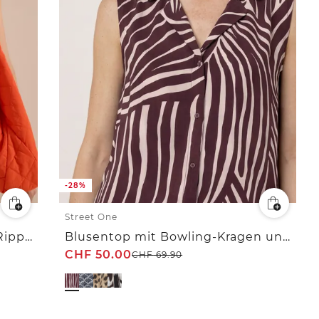
-28%
Street One
Blusentop mit Rundhals und Rippdetails
Blusentop mit Bowling-Kragen und Knoten
CHF
50.00
CHF
69.90