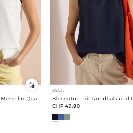
CECIL
V-Neck Blusentop in Musselin-Qualität
CHF
49.90