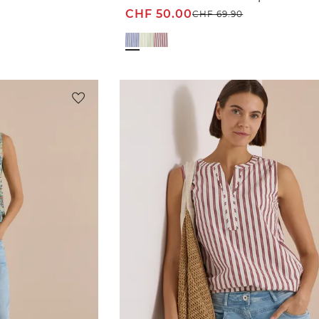
CHF
50.00
CHF
69.90