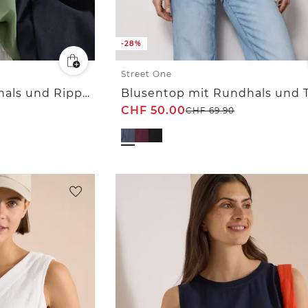
-28%
Street One
Blusentop mit Rundhals und Rippdetails
CHF
50.00
CHF
69.90