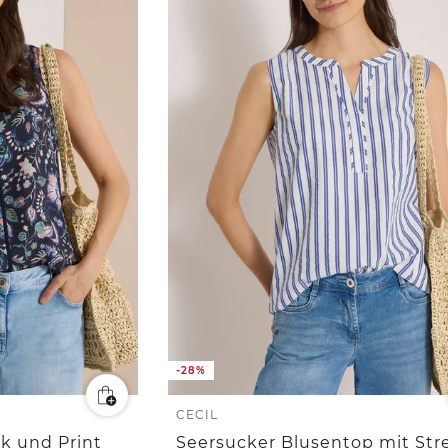
-28%
CECIL
k und Print
Seersucker Blusentop mit Str