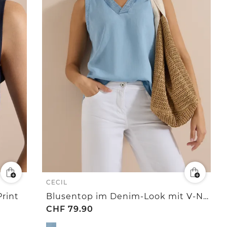
CECIL
rint
Blusentop im Denim-Look mit V-Neck
CHF
79.90