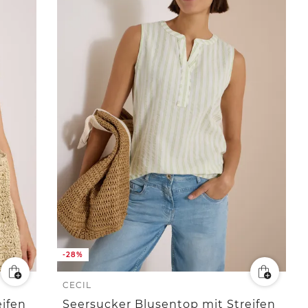
-28%
CECIL
eifen
Seersucker Blusentop mit Streifen