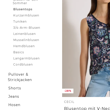
Sommer
Blusentops
Kurzarmblusen
Tuniken
3/4-Arm-Blusen
Leinenblusen
Musselinblusen
Hemdblusen
Basics
Langarmblusen
Cordblusen
Pullover &
Strickjacken
Shorts
-28%
Jeans
CECIL
Hosen
Blusentop mit V-Nec