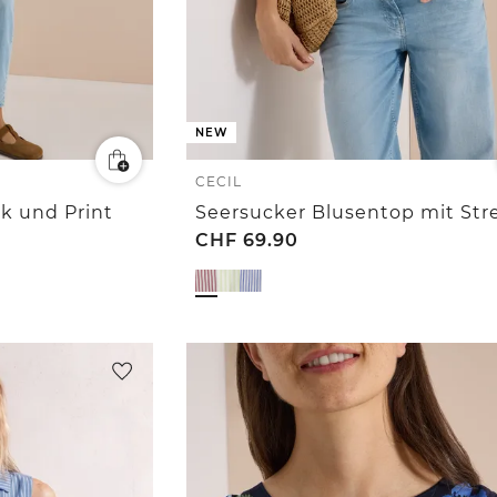
NEW
CECIL
k und Print
Seersucker Blusentop mit Str
CHF
69.90