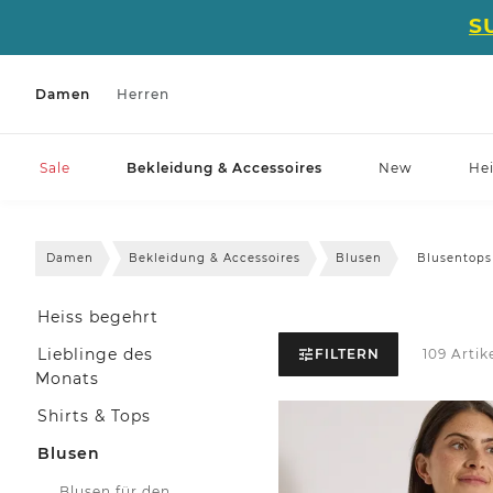
S
Damen
Herren
Sale
Bekleidung & Accessoires
New
He
Damen
Bekleidung & Accessoires
Blusen
Blusentops
Heiss begehrt
Lieblinge des
FILTERN
109 Artik
Monats
Shirts & Tops
Blusen
Blusen für den