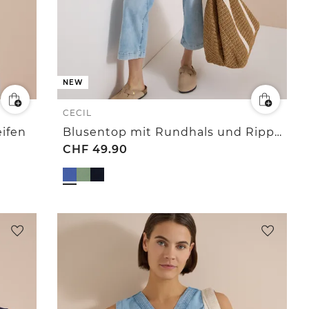
NEW
CECIL
eifen
Blusentop mit Rundhals und Rippdetails
CHF
49.90