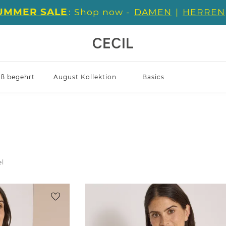
UMMER SALE
: Shop now -
DAMEN
|
HERREN
iß begehrt
August Kollektion
Basics
el