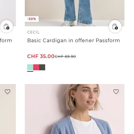
-50%
CECIL
sform
Basic Cardigan in offener Passform
CHF
35.00
CHF
69.90