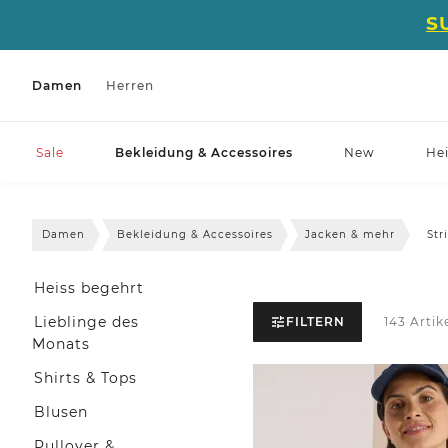
S
Damen
Herren
Sale
Bekleidung & Accessoires
New
He
Damen
Bekleidung & Accessoires
Jacken & mehr
Str
Heiss begehrt
Lieblinge des
FILTERN
143 Artik
Monats
Shirts & Tops
Blusen
Pullover &