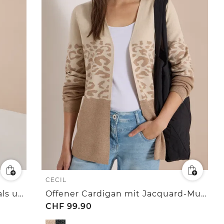
CECIL
Langarm Cardigan mit Rundhals und Zipper
Offener Cardigan mit Jacquard-Muster
CHF
99.90