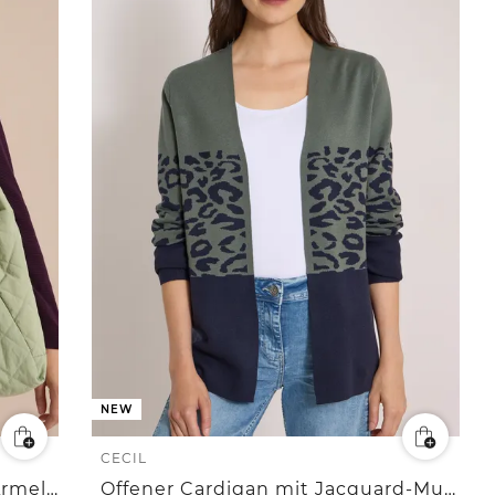
NEW
CECIL
Offener Cardigan mit langen Ärmeln
Offener Cardigan mit Jacquard-Muster