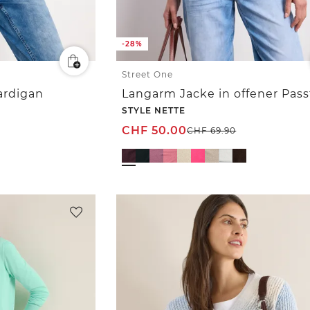
-28%
Street One
ardigan
Langarm Jacke in offener Pas
STYLE NETTE
CHF
50.00
CHF
69.90