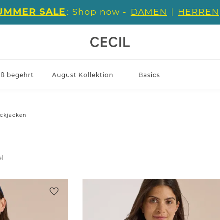
UMMER SALE
: Shop now -
DAMEN
|
HERREN
iß begehrt
August Kollektion
Basics
ickjacken
el