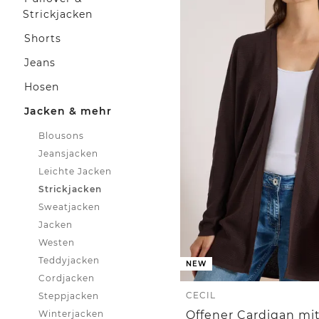
Strickjacken
Shorts
Jeans
Hosen
Jacken & mehr
Blousons
Jeansjacken
Leichte Jacken
Strickjacken
Sweatjacken
Jacken
Westen
Teddyjacken
NEW
Cordjacken
CECIL
Steppjacken
Winterjacken