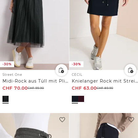
-30%
-30%
Street One
CECIL
Midi-Rock aus Tüll mit Plissée-Struktur
Knielanger Rock mit Streifendetail
CHF
70.00
CHF
63.00
CHF
99.90
CHF
89.90