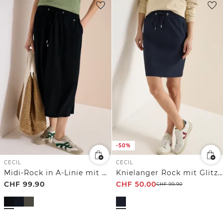
-50%
CECIL
CECIL
Midi-Rock in A-Linie mit Struktur
Knielanger Rock mit Glitzerdetails
CHF
99.90
CHF
50.00
CHF
99.90