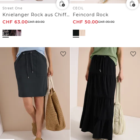
Street One
CECIL
Knielanger Rock aus Chiffon mit Print
Feincord Rock
CHF
63.00
CHF
50.00
CHF
89.90
CHF
99.90