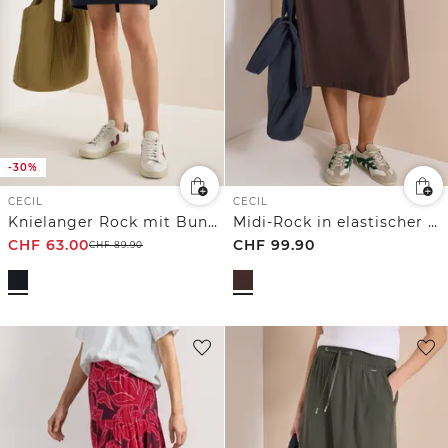
-30%
CECIL
CECIL
Knielanger Rock mit Bunddetail
Midi-Rock in elastischer Qualität
CHF
63.00
CHF
99.90
CHF
89.90