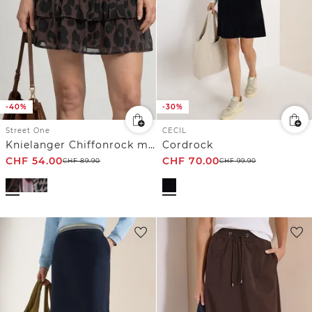
-40%
-30%
Street One
CECIL
Knielanger Chiffonrock mit Print
Cordrock
CHF
54.00
CHF
70.00
CHF
89.90
CHF
99.90