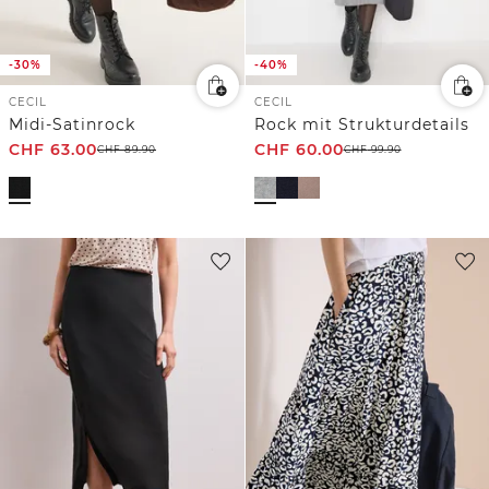
-30%
-40%
CECIL
CECIL
Midi-Satinrock
Rock mit Strukturdetails
CHF
63.00
CHF
60.00
CHF
89.90
CHF
99.90