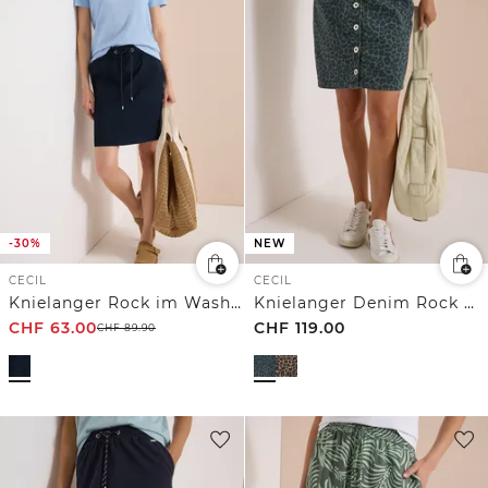
-30%
NEW
CECIL
CECIL
Knielanger Rock im Washed-Look
Knielanger Denim Rock mit Leo-Muster
CHF
63.00
CHF
119.00
CHF
89.90