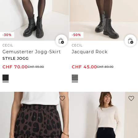
-30%
-50%
CECIL
CECIL
Gemusterter Jogg-Skirt
Jacquard Rock
STYLE JOGG
CHF
70.00
CHF
45.00
CHF
99.90
CHF
89.90