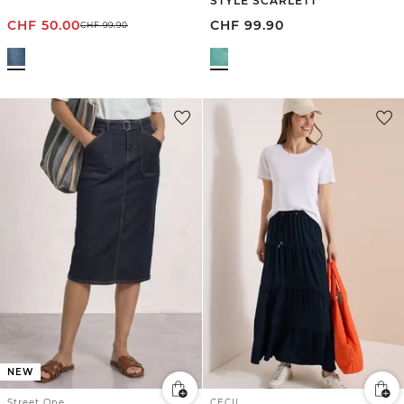
STYLE SCARLETT
CHF
50.00
CHF
99.90
CHF
99.90
NEW
Street One
CECIL