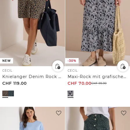
NEW
-30%
CECIL
CECIL
Knielanger Denim Rock mit Leo-Muster
Maxi-Rock mit grafischem Muster
CHF
119.00
CHF
70.00
CHF
99.90