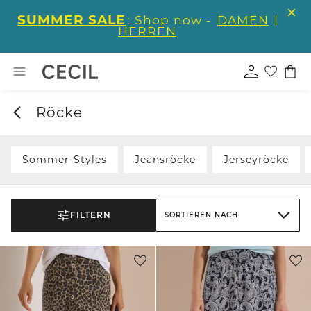
SUMMER SALE
: Shop now -
DAMEN
|
HERREN
Röcke
Sommer-Styles
Jeansröcke
Jerseyröcke
FILTERN
SORTIEREN NACH