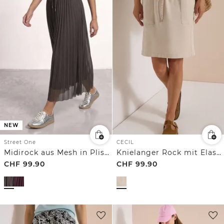
NEW
Street One
CECIL
Midirock aus Mesh in Plisséestruktur
Knielanger Rock mit Elastikbund
CHF
99.90
CHF
99.90