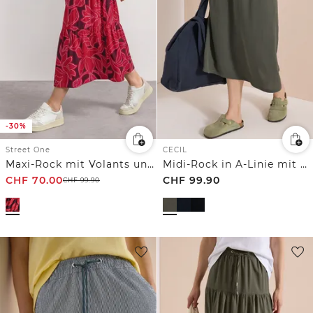
-30%
Street One
CECIL
Maxi-Rock mit Volants und Print
Midi-Rock in A-Linie mit Struktur
CHF
70.00
CHF
99.90
CHF
99.90