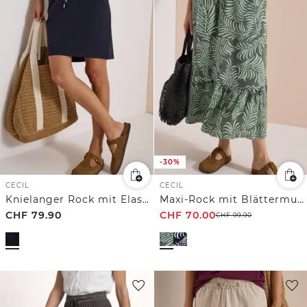
-30%
CECIL
CECIL
Knielanger Rock mit Elastikbund
Maxi-Rock mit Blättermuster
CHF
79.90
CHF
70.00
CHF
99.90