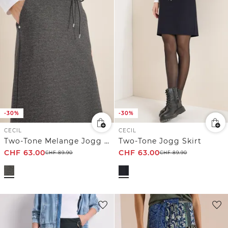
-30%
-30%
CECIL
CECIL
Two-Tone Melange Jogg Skirt
Two-Tone Jogg Skirt
CHF
63.00
CHF
63.00
CHF
89.90
CHF
89.90