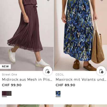
NEW
Street One
CECIL
Midirock aus Mesh in Plisséestruktur
Maxirock mit Volants und Print
CHF
99.90
CHF
89.90