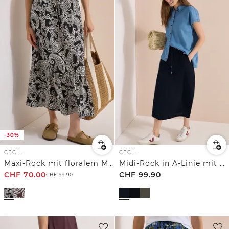
-30%
CECIL
CECIL
Maxi-Rock mit floralem Muster
Midi-Rock in A-Linie mit Struktur
CHF
70.00
CHF
99.90
CHF
99.90