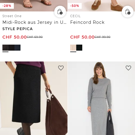
-28%
-50%
Street One
CECIL
Midi-Rock aus Jersey in Unifarbe
Feincord Rock
STYLE PEPICA
CHF
50.00
CHF
50.00
CHF
69.90
CHF
99.90