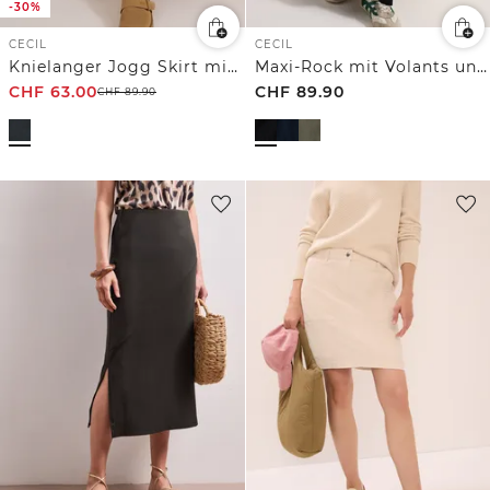
-30%
CECIL
CECIL
Knielanger Jogg Skirt mit feinen Streifen
Maxi-Rock mit Volants und Elastikbund
CHF
63.00
CHF
89.90
CHF
89.90