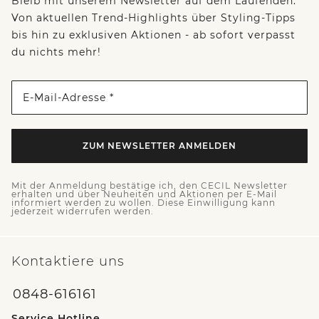
Bleib mit unserem Newsletter auf dem Laufenden:
Von aktuellen Trend-Highlights über Styling-Tipps
bis hin zu exklusiven Aktionen - ab sofort verpasst
du nichts mehr!
E-Mail-Adresse *
ZUM NEWSLETTER ANMELDEN
Mit der Anmeldung bestätige ich, den CECIL Newsletter
erhalten und über Neuheiten und Aktionen per E-Mail
informiert werden zu wollen. Diese Einwilligung kann
jederzeit widerrufen werden.
Kontaktiere uns
0848-616161
Service Hotline