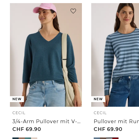
NEW
NEW
CECIL
CECIL
3/4-Arm Pullover mit V-Neck und Strukturfront
CHF
69.90
CHF
69.90