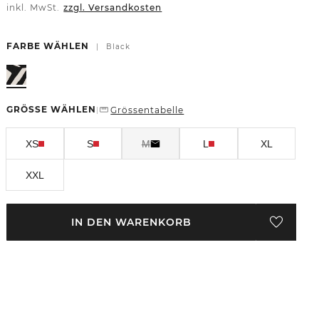
inkl. MwSt.
zzgl. Versandkosten
FARBE WÄHLEN
|
Black
GRÖSSE WÄHLEN
Grössentabelle
|
XS
S
M
L
XL
XXL
IN DEN WARENKORB