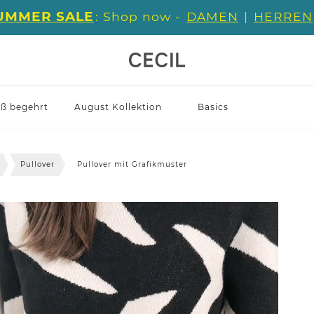
UMMER SALE
: Shop now -
DAMEN
|
HERREN
iß begehrt
August Kollektion
Basics
Pullover
Pullover mit Grafikmuster