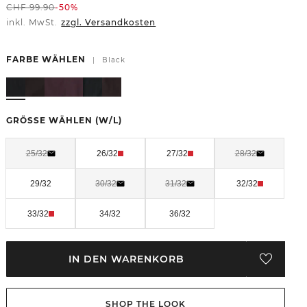
CHF
99.90
-50%
inkl. MwSt.
zzgl. Versandkosten
FARBE WÄHLEN
|
Black
GRÖSSE WÄHLEN
(W/L)
25/32
26/32
27/32
28/32
29/32
30/32
31/32
32/32
33/32
34/32
36/32
IN DEN WARENKORB
SHOP THE LOOK