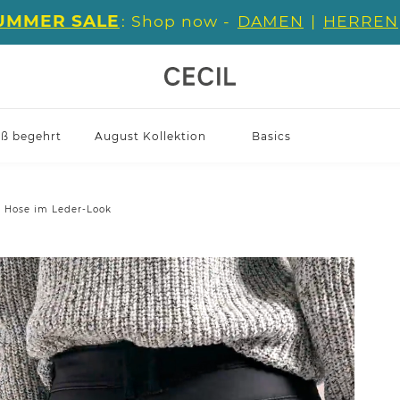
UMMER SALE
: Shop now -
DAMEN
|
HERREN
iß begehrt
August Kollektion
Basics
Hose im Leder-Look