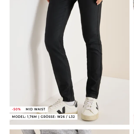
-50%
MID WAIST
MODEL: 1,76M | GRÖSSE: W26 / L32