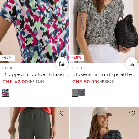
-40%
-28%
CECIL
CECIL
Dropped Shoulder Blusenshirt mit Print
Blusenshirt mit gerafftem Detail
CHF
42.00
CHF
50.00
CHF
69.90
CHF
69.90