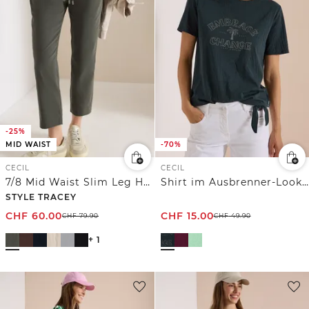
-25%
MID WAIST
-70%
CECIL
CECIL
7/8 Mid Waist Slim Leg Hose im Casual Fit
Shirt im Ausbrenner-Look mit Wording
STYLE TRACEY
CHF
60.00
CHF
15.00
CHF
79.90
CHF
49.90
+ 1