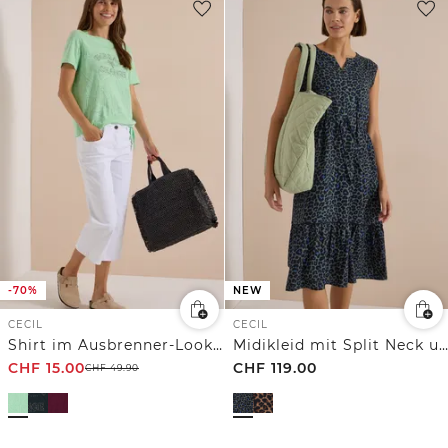
-70%
NEW
CECIL
CECIL
Shirt im Ausbrenner-Look mit Wording
Midikleid mit Split Neck und Print
CHF
15.00
CHF
119.00
CHF
49.90