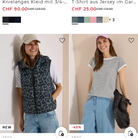
Knielanges Kleid mit 3/4-Arm und Stickerei
T-Shirt aus Jersey im Garment Dye Look
CHF
90.00
CHF
25.00
CHF
129.00
CHF
49.90
+ 3
NEW
-40%
CECIL
CECIL