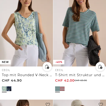
NEW
-40%
CECIL
CECIL
Top mit Rounded V-Neck und Print
T-Shirt mit Struktur und Streifen
CHF
44.90
CHF
42.00
CHF
69.90