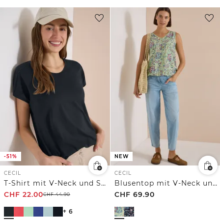
-51%
NEW
CECIL
CECIL
T-Shirt mit V-Neck und Spitzendetail
Blusentop mit V-Neck und Print
CHF
22.00
CHF
69.90
CHF
44.90
+ 6