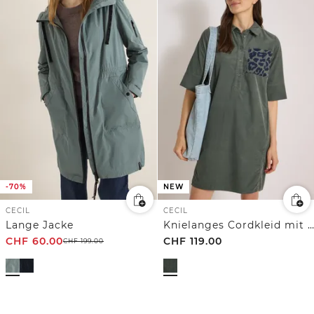
-70%
NEW
CECIL
CECIL
Lange Jacke
Knielanges Cordkleid mit Leo-Brusttasche
CHF
60.00
CHF
119.00
CHF
199.00