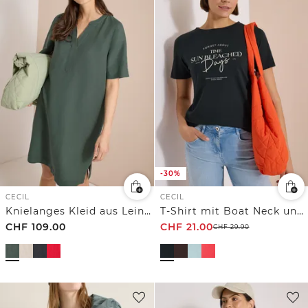
-30%
CECIL
CECIL
Knielanges Kleid aus Leinenmix
T-Shirt mit Boat Neck und Wording Artwork
CHF
109.00
CHF
21.00
CHF
29.90