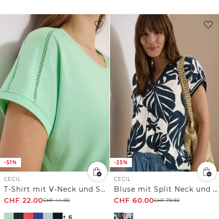
-51%
-25%
CECIL
CECIL
T-Shirt mit V-Neck und Spitzendetail
Bluse mit Split Neck und Printmix
CHF
22.00
CHF
60.00
CHF
44.90
CHF
79.90
+ 6