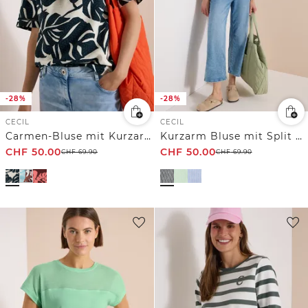
-28%
-28%
CECIL
CECIL
Carmen-Bluse mit Kurzarm und Blätterprint
Kurzarm Bluse mit Split Neck und Streifen
CHF
50.00
CHF
50.00
CHF
69.90
CHF
69.90