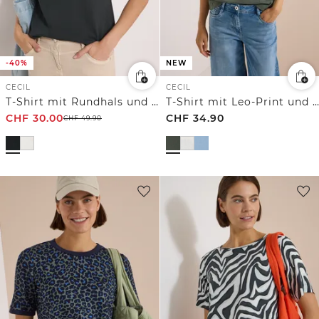
-40%
NEW
CECIL
CECIL
T-Shirt mit Rundhals und Embroidery
T-Shirt mit Leo-Print und Foliendetails
CHF
30.00
CHF
34.90
CHF
49.90