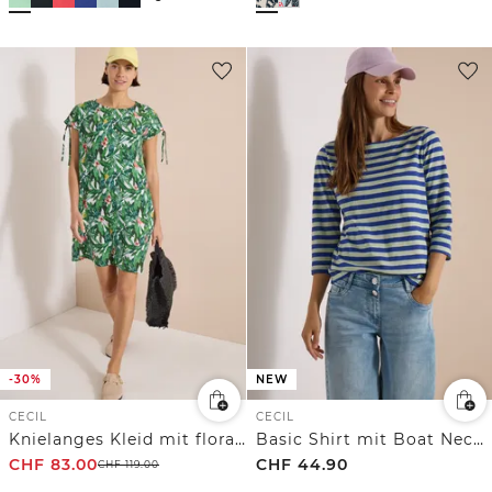
-30%
NEW
CECIL
CECIL
Knielanges Kleid mit floralem Muster
Basic Shirt mit Boat Neck und Streifen
CHF
83.00
CHF
44.90
CHF
119.00