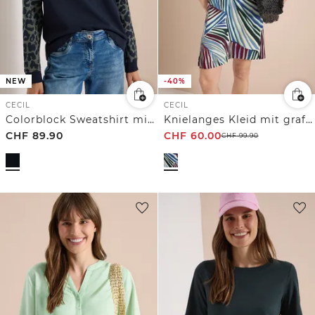
NEW
-40%
CECIL
CECIL
Colorblock Sweatshirt mit Leo-Details
Knielanges Kleid mit grafischem Muster
CHF
89.90
CHF
60.00
CHF
99.90