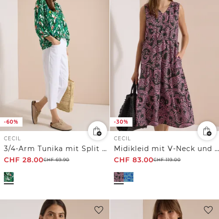
-60%
-30%
CECIL
CECIL
3/4-Arm Tunika mit Split Neck und Print
Midikleid mit V-Neck und Print
CHF
28.00
CHF
83.00
CHF
69.90
CHF
119.00