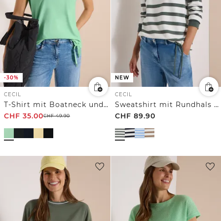
-30%
NEW
CECIL
CECIL
T-Shirt mit Boatneck und Mesh-Einsatz
Sweatshirt mit Rundhals und Tunnelzug
CHF
35.00
CHF
89.90
CHF
49.90