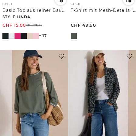
CECIL
CECIL
Basic Top aus reiner Baumwolle
T-Shirt mit Mesh-Details im Leo-Look
STYLE LINDA
CHF
15.00
CHF
49.90
CHF
29.90
+ 17