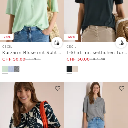
-28%
-40%
CECIL
CECIL
Kurzarm Bluse mit Split Neck und Streifen
T-Shirt mit seitlichen Tunnelzügen
CHF
50.00
CHF
30.00
CHF
69.90
CHF
49.90