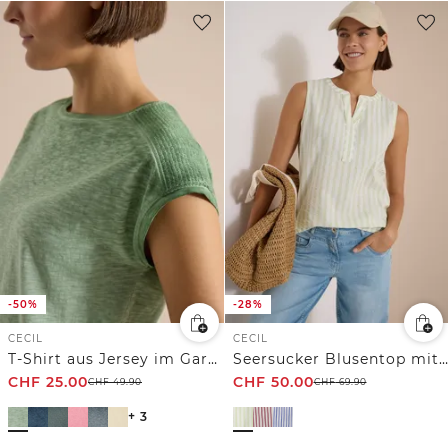
-50%
-28%
CECIL
CECIL
T-Shirt aus Jersey im Garment Dye Look
Seersucker Blusentop mit Streifen
CHF
25.00
CHF
50.00
CHF
49.90
CHF
69.90
+ 3