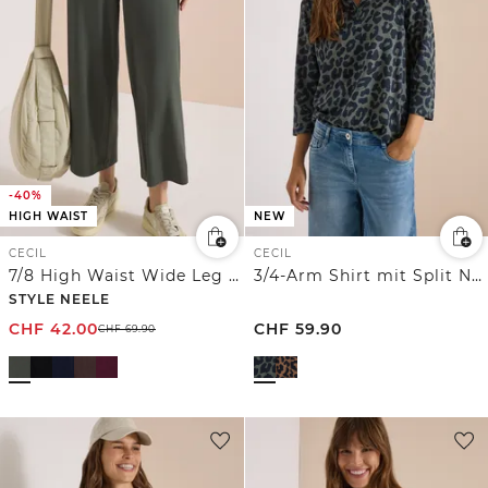
-40%
HIGH WAIST
NEW
CECIL
CECIL
7/8 High Waist Wide Leg Jerseyhose im Loose Fit
3/4-Arm Shirt mit Split Neck und Leo-Muster
STYLE NEELE
CHF
42.00
CHF
59.90
CHF
69.90