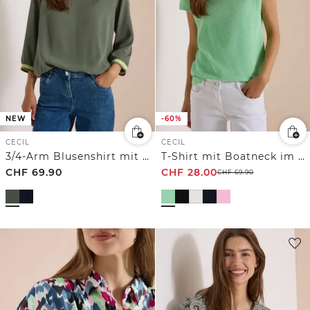
NEW
-60%
CECIL
CECIL
3/4-Arm Blusenshirt mit Kontrastdetails
T-Shirt mit Boatneck im Ajour-Look
CHF
69.90
CHF
28.00
CHF
69.90