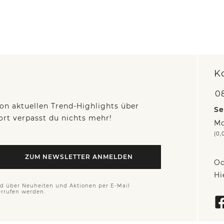
K
0
on aktuellen Trend-Highlights über
Se
fort verpasst du nichts mehr!
Mo
(0,
ZUM NEWSLETTER ANMELDEN
Od
Hi
nd über Neuheiten und Aktionen per E-Mail
errufen werden.