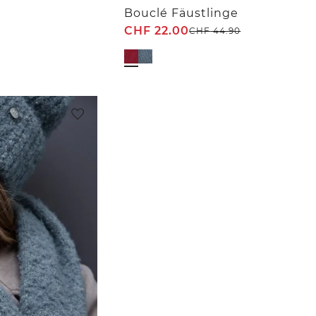
Bouclé Fäustlinge
CHF
22.00
CHF
44.90