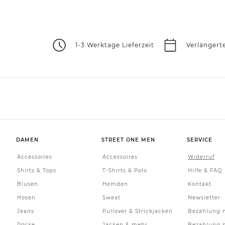
1-3 Werktage Lieferzeit
Verlängert
DAMEN
STREET ONE MEN
SERVICE
Accessoires
Accessoires
Widerruf
Shirts & Tops
T-Shirts & Polo
Hilfe & FAQ
Blusen
Hemden
Kontakt
Hosen
Sweat
Newsletter
Jeans
Pullover & Strickjacken
Bezahlung m
Röcke
Jacken & mehr
Bezahlung m