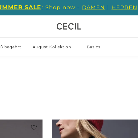
UMMER SALE
: Shop now -
DAMEN
|
HERREN
iß begehrt
August Kollektion
Basics