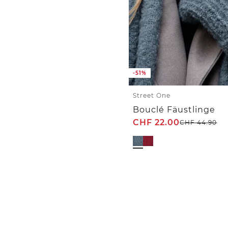
-51%
Street One
Bouclé Fäustlinge
CHF
22.00
CHF
44.90