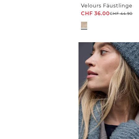
Velours Fäustlinge
CHF
36.00
CHF
44.90