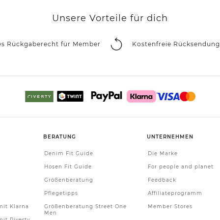
Unsere Vorteile für dich
es Rückgaberecht für Member
Kostenfreie Rücksendung
BERATUNG
UNTERNEHMEN
Denim Fit Guide
Die Marke
Hosen Fit Guide
For people and planet
Größenberatung
Feedback
Pflegetipps
Affiliateprogramm
it Klarna
Größenberatung Street One
Member Stores
Men
it Riverty