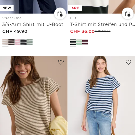
NEW
-40%
Street One
CECIL
3/4-Arm Shirt mit U-Boot-Ausschnitt
T-Shirt mit Streifen und Printdetail
CHF
49.90
CHF
36.00
CHF
59.90