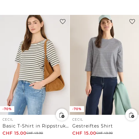
-70%
-70%
CECIL
CECIL
Basic T-Shirt in Rippstruktur
Gestreiftes Shirt
CHF
15.00
CHF
15.00
CHF
49.90
CHF
49.90