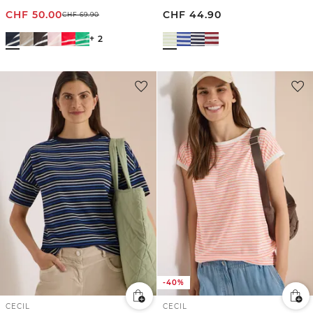
CHF
50.00
CHF
44.90
CHF
69.90
+ 2
-40%
CECIL
CECIL