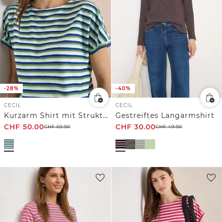
-28%
-40%
CECIL
CECIL
Kurzarm Shirt mit Struktur und Streifen
Gestreiftes Langarmshirt
CHF
50.00
CHF
30.00
CHF
69.90
CHF
49.90