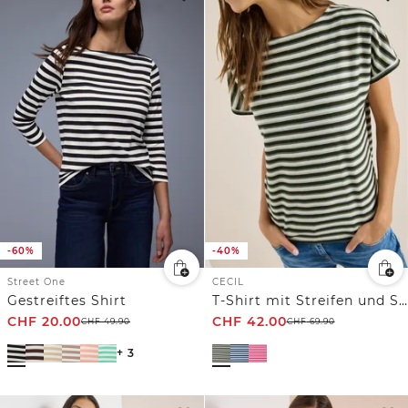
-60%
-40%
Street One
CECIL
Gestreiftes Shirt
T-Shirt mit Streifen und Struktur
CHF
20.00
CHF
42.00
CHF
49.90
CHF
69.90
+ 3