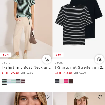
-50%
-28%
CECIL
CECIL
T-Shirt mit Boat Neck und Streifen
T-Shirts mit Streifen im 2er-Pack
CHF
25.00
CHF
50.00
CHF
49.90
CHF
69.90