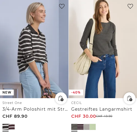
NEW
-40%
Street One
CECIL
3/4-Arm Poloshirt mit Streifenmuster
Gestreiftes Langarmshirt
CHF
89.90
CHF
30.00
CHF
49.90