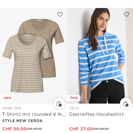
-28%
-70%
Street One
CECIL
T-Shirts mit rounded V-Neck im 2er-Pack
Gestreiftes Hoodieshirt
STYLE NEW GERDA
CHF
50.00
CHF
27.00
CHF
69.90
CHF
89.90