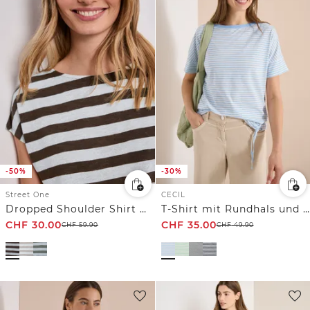
-50%
-30%
Street One
CECIL
Dropped Shoulder Shirt mit Streifen und Glitzer
T-Shirt mit Rundhals und Streifen
CHF
30.00
CHF
35.00
CHF
59.90
CHF
49.90