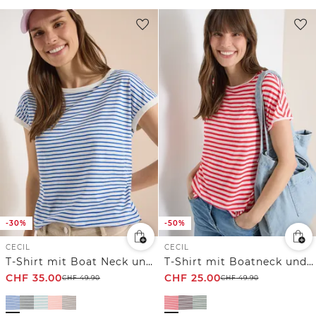
-30%
-50%
CECIL
CECIL
T-Shirt mit Boat Neck und Streifen
T-Shirt mit Boatneck und Streifen
CHF
35.00
CHF
25.00
CHF
49.90
CHF
49.90