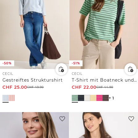
-50%
-51%
CECIL
CECIL
Gestreiftes Strukturshirt
T-Shirt mit Boatneck und Streifen
CHF
25.00
CHF
22.00
CHF
49.90
CHF
44.90
+ 1