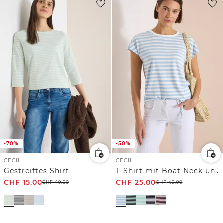
-70%
-50%
CECIL
CECIL
Gestreiftes Shirt
T-Shirt mit Boat Neck und Streifen
CHF
15.00
CHF
25.00
CHF
49.90
CHF
49.90