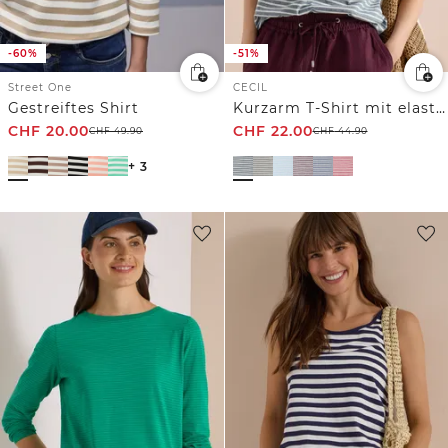
-60%
-51%
Street One
CECIL
Gestreiftes Shirt
Kurzarm T-Shirt mit elastischem Saum
CHF
20.00
CHF
22.00
CHF
49.90
CHF
44.90
+ 3