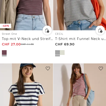
-40%
Street One
CECIL
Top mit V-Neck und Streifen
T-Shirt mit Funnel Neck und Streifen
CHF
27.00
CHF
69.90
CHF
44.90