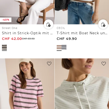
-40%
Street One
CECIL
Shirt in Strick-Optik mit Rundhals
T-Shirt mit Boat Neck und Knopfdetail
CHF
42.00
CHF
49.90
CHF
69.90