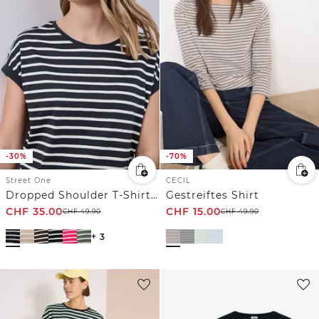
-30%
-70%
Street One
CECIL
Dropped Shoulder T-Shirt mit Streifen
Gestreiftes Shirt
CHF
35.00
CHF
15.00
CHF
49.90
CHF
49.90
+ 3