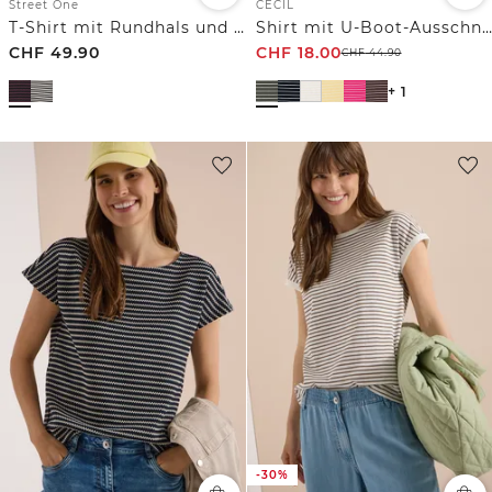
Street One
CECIL
T-Shirt mit Rundhals und Print
Shirt mit U-Boot-Ausschnitt und Streifen
CHF
49.90
CHF
18.00
CHF
44.90
+ 1
-30%