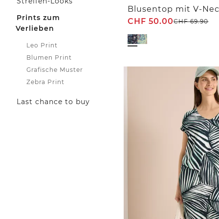
Streifen-Looks
Blusentop mit V-Nec
Prints zum
CHF
50.00
CHF
69.90
Verlieben
Leo Print
Blumen Print
Grafische Muster
Zebra Print
Last chance to buy