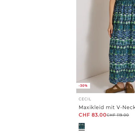
-30%
CECIL
Maxikleid mit V-Nec
CHF
83.00
CHF
119.00