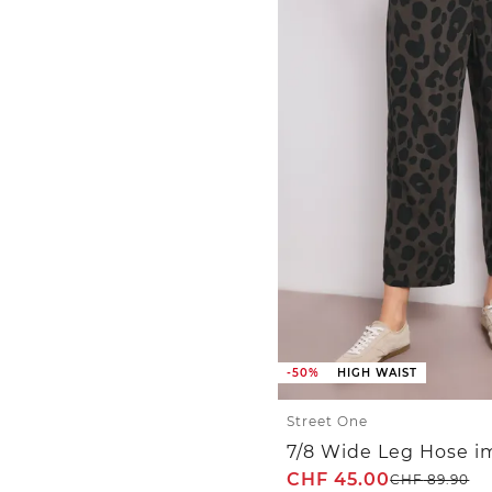
-50%
HIGH WAIST
Street One
CHF
45.00
CHF
89.90