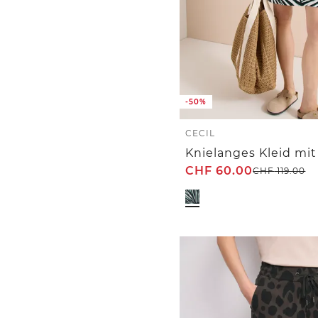
-50%
CECIL
CHF
60.00
CHF
119.00