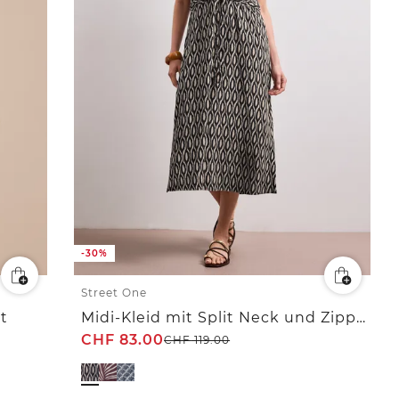
-30%
Street One
t
Midi-Kleid mit Split Neck und Zipper
CHF
83.00
CHF
119.00