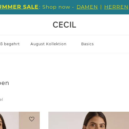
UMMER SALE
: Shop now -
DAMEN
|
HERREN
iß begehrt
August Kollektion
Basics
ben
el