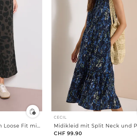
CECIL
7/8 Wide Leg Hose im Loose Fit mit Print
Midikleid mit Split Neck und P
CHF
99.90