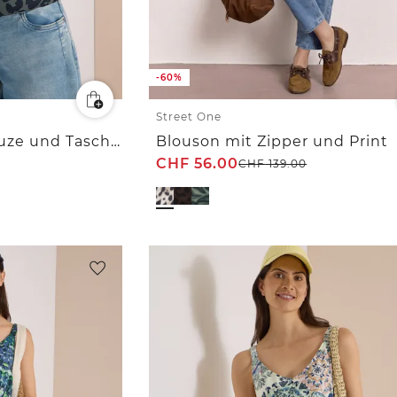
-60%
Street One
Steppweste mit Kapuze und Taschen
Blouson mit Zipper und Print
CHF
56.00
CHF
139.00