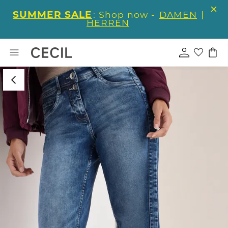
SUMMER SALE
: Shop now -
DAMEN
|
HERREN