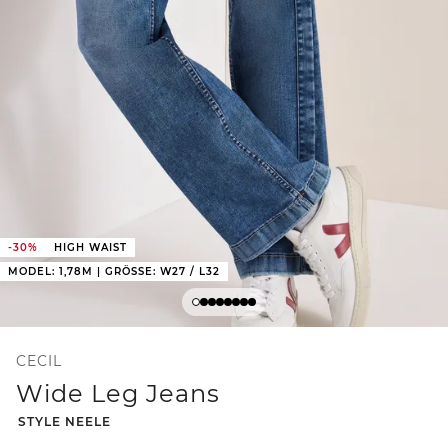
-30%
HIGH WAIST
MODEL: 1,78M | GRÖSSE: W27 / L32
CECIL
Wide Leg Jeans
-
STYLE NEELE