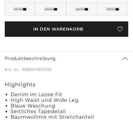
36/30
36/32
38/30
38/32
IN DEN WARENKORB
Produktbeschreibung
Art. Nr.: B38007910235
Highlights
Denim im Loose Fit
High Waist und Wide Leg
Blaue Waschung
Seitliches Tapedetail
Baumwollmix mit Stretchanteil