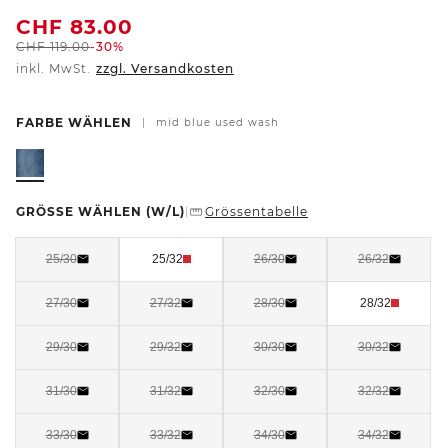
CHF
83.00
CHF
119.00
-30%
inkl. MwSt.
zzgl. Versandkosten
FARBE WÄHLEN
|
mid blue used wash
GRÖSSE WÄHLEN
(W/L)
Grössentabelle
|
25/30
25/32
26/30
26/32
27/30
27/32
28/30
28/32
29/30
29/32
30/30
30/32
31/30
31/32
32/30
32/32
33/30
33/32
34/30
34/32