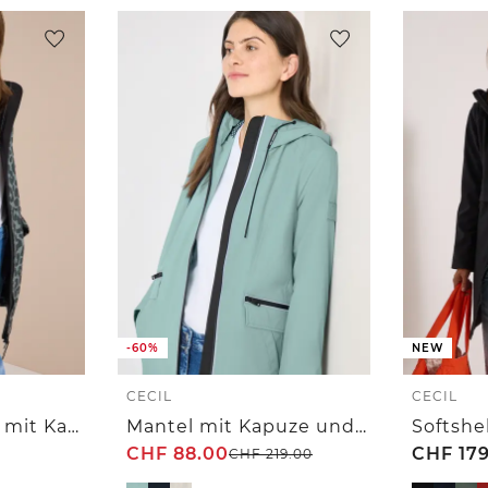
-60%
NEW
CECIL
CECIL
Softshell Mantel mit Kapuze und Leo-Muster
Mantel mit Kapuze und 2-Wege-Zipper
CHF
88.00
CHF
179
CHF
219.00