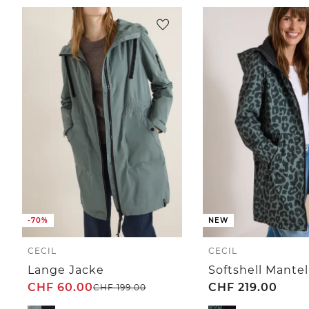
-70%
NEW
CECIL
CECIL
Lange Jacke
CHF
60.00
CHF
219.00
CHF
199.00