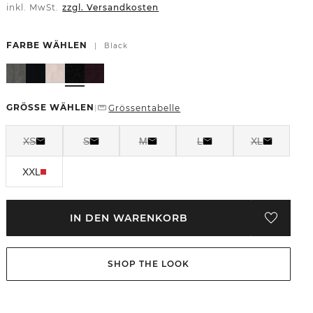
inkl. MwSt.
zzgl. Versandkosten
FARBE WÄHLEN
|
Black
GRÖSSE WÄHLEN
Grössentabelle
|
XS
S
M
L
XL
XXL
IN DEN WARENKORB
SHOP THE LOOK