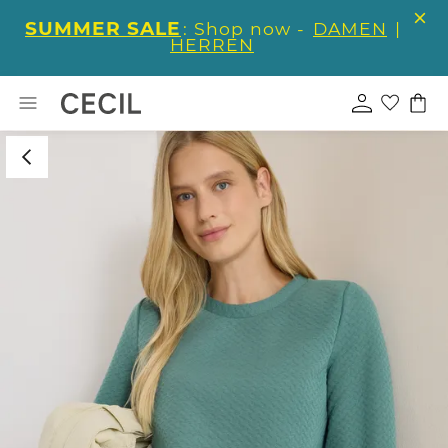
SUMMER SALE
: Shop now -
DAMEN
|
HERREN