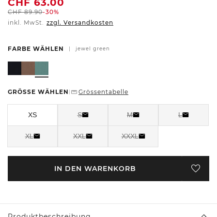
CHF
63.00
CHF
89.90
-30%
inkl. MwSt.
zzgl. Versandkosten
FARBE WÄHLEN
|
jewel green
GRÖSSE WÄHLEN
Grössentabelle
|
XS
S
M
L
XL
XXL
XXXL
IN DEN WARENKORB
Produktbeschreibung