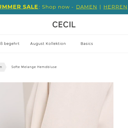
UMMER SALE
: Shop now -
DAMEN
|
HERREN
iß begehrt
August Kollektion
Basics
en
Softe Melange Hemdbluse