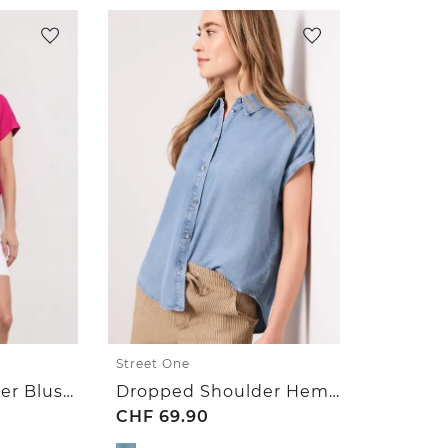
Street One
Dropped Shoulder Bluse aus Leinen
Dropped Shoulder Hemdbluse im Denim-Look
CHF
69.90