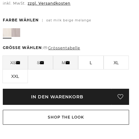
inkl. MwSt.
zzgl. Versandkosten
FARBE WÄHLEN
|
oat milk beige melange
GRÖSSE WÄHLEN
Grössentabelle
|
XS
S
M
L
XL
XXL
IN DEN WARENKORB
SHOP THE LOOK