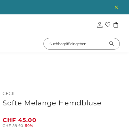
CECIL
Softe Melange Hemdbluse
CHF
45.00
CHF
89.90
-50%