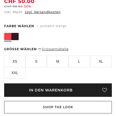
CHF
50.00
CHF
99.90
-50%
inkl. MwSt.
zzgl. Versandkosten
FARBE WÄHLEN
|
pumpkin orange
GRÖSSE WÄHLEN
Grössentabelle
|
XS
S
M
L
XL
XXL
IN DEN WARENKORB
SHOP THE LOOK