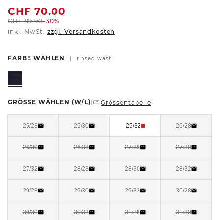
CHF
70.00
CHF
99.90
-30%
inkl. MwSt.
zzgl. Versandkosten
FARBE WÄHLEN
|
rinsed wash
GRÖSSE WÄHLEN
(W/L)
Grössentabelle
|
25/28
25/30
25/32
26/28
26/30
26/32
27/28
27/30
27/32
28/28
28/30
28/32
29/28
29/30
29/32
30/28
30/30
30/32
31/28
31/30