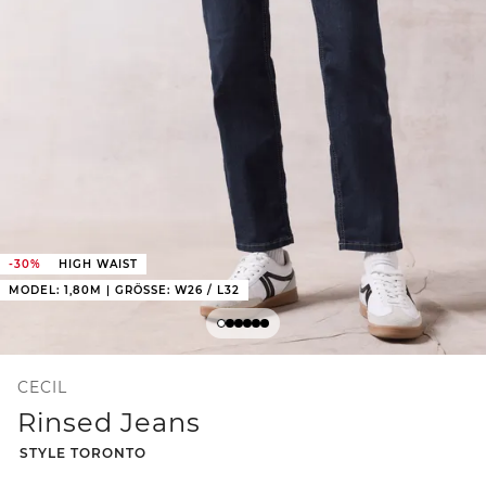
-30%
HIGH WAIST
MODEL: 1,80M | GRÖSSE: W26 / L32
CECIL
Rinsed Jeans
-
STYLE TORONTO