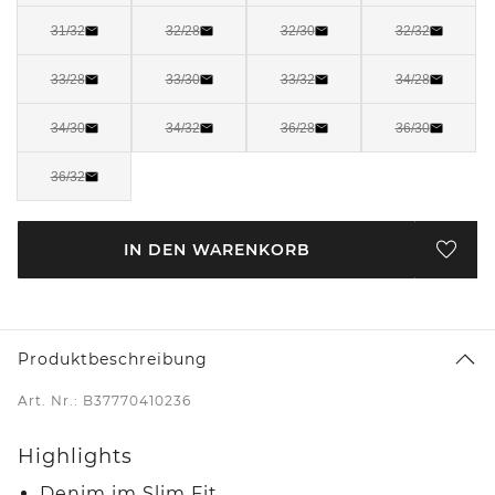
31/32
32/28
32/30
32/32
33/28
33/30
33/32
34/28
34/30
34/32
36/28
36/30
36/32
IN DEN WARENKORB
Produktbeschreibung
Art. Nr.: B37770410236
Highlights
Denim im Slim Fit