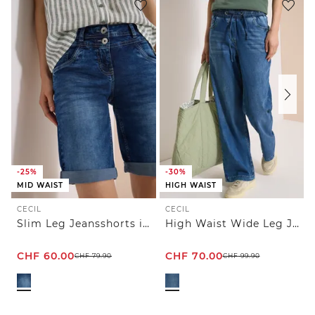
-25%
-30%
MID WAIST
HIGH WAIST
CECIL
CECIL
Slim Leg Jeansshorts im Casual Fit
High Waist Wide Leg Jeans im Loose Fit
CHF
60.00
CHF
70.00
CHF
79.90
CHF
99.90