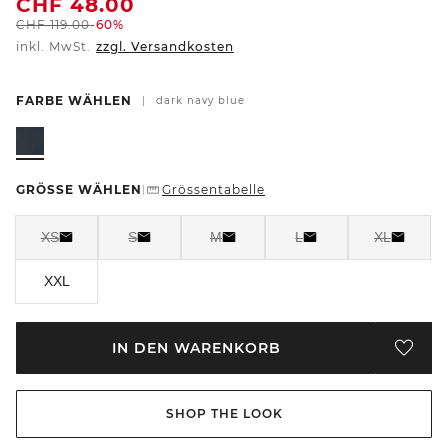
CHF
48.00
CHF
119.00
-60%
inkl. MwSt.
zzgl. Versandkosten
FARBE WÄHLEN
|
dark navy blue
GRÖSSE WÄHLEN
Grössentabelle
|
XS
S
M
L
XL
XXL
IN DEN WARENKORB
SHOP THE LOOK