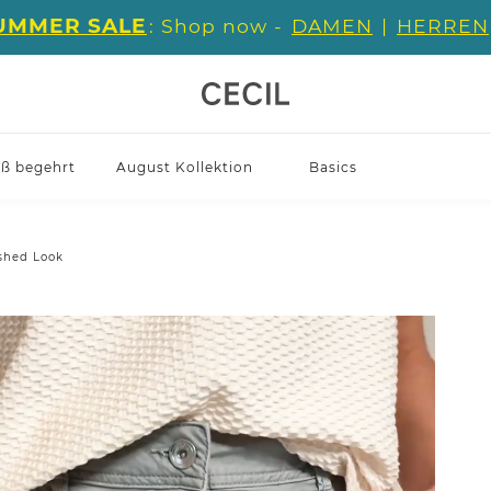
UMMER SALE
: Shop now -
DAMEN
|
HERREN
iß begehrt
August Kollektion
Basics
shed Look