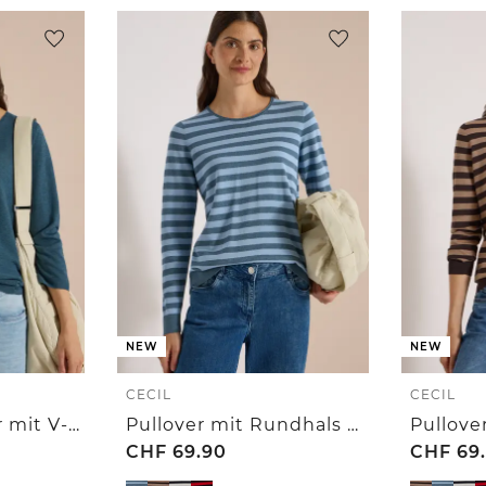
NEW
NEW
CECIL
CECIL
3/4-Arm Pullover mit V-Neck und Strukturfront
Pullover mit Rundhals und Streifen
CHF
69.90
CHF
69