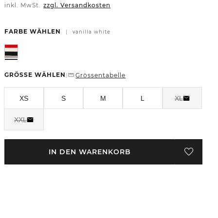
inkl. MwSt.
zzgl. Versandkosten
FARBE WÄHLEN
|
vanilla white
GRÖSSE WÄHLEN
Grössentabelle
|
XS
S
M
L
XL
XXL
IN DEN WARENKORB