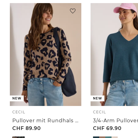
NEW
NEW
CECIL
CECIL
Pullover mit Rundhals und Leo-Muster
CHF
89.90
CHF
69.90