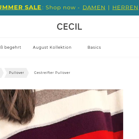
UMMER SALE
: Shop now -
DAMEN
|
HERREN
iß begehrt
August Kollektion
Basics
Pullover
Gestreifter Pullover