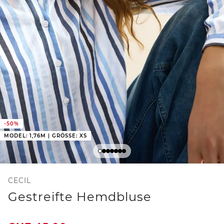
-50%
MODEL: 1,76M | GRÖSSE: XS
CECIL
Gestreifte Hemdbluse