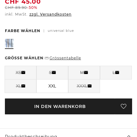
CHF
45.00
CHF
89.90
-50%
inkl. MwSt.
zzgl. Versandkosten
FARBE WÄHLEN
|
universal blue
GRÖSSE WÄHLEN
Grössentabelle
|
XS
S
M
L
XL
XXL
XXXL
IN DEN WARENKORB
Produktbeschreibung