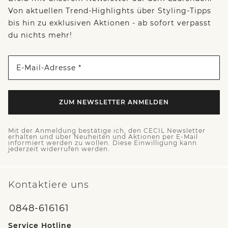
Von aktuellen Trend-Highlights über Styling-Tipps
bis hin zu exklusiven Aktionen - ab sofort verpasst
du nichts mehr!
E-Mail-Adresse *
ZUM NEWSLETTER ANMELDEN
Mit der Anmeldung bestätige ich, den CECIL Newsletter
erhalten und über Neuheiten und Aktionen per E-Mail
informiert werden zu wollen. Diese Einwilligung kann
jederzeit widerrufen werden.
Kontaktiere uns
0848-616161
Service Hotline