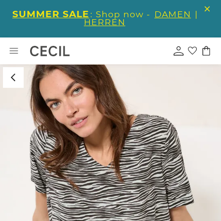
SUMMER SALE
: Shop now -
DAMEN
|
HERREN