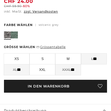
CHF
24.00
CHF
59.90
-60%
inkl. MwSt.
zzgl. Versandkosten
FARBE WÄHLEN
|
volcanic grey
GRÖSSE WÄHLEN
Grössentabelle
|
XS
S
M
L
XL
XXL
XXXL
IN DEN WARENKORB
Produktbeschreibung