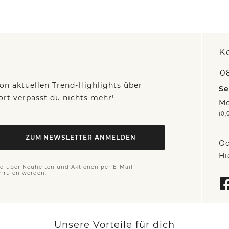
K
0
on aktuellen Trend-Highlights über
Se
fort verpasst du nichts mehr!
Mo
(0,
ZUM NEWSLETTER ANMELDEN
Od
Hi
nd über Neuheiten und Aktionen per E-Mail
errufen werden.
Unsere Vorteile für dich