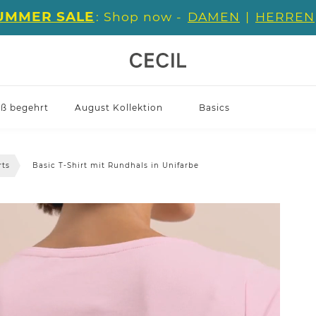
UMMER SALE
: Shop now -
DAMEN
|
HERREN
iß begehrt
August Kollektion
Basics
rts
Basic T-Shirt mit Rundhals in Unifarbe