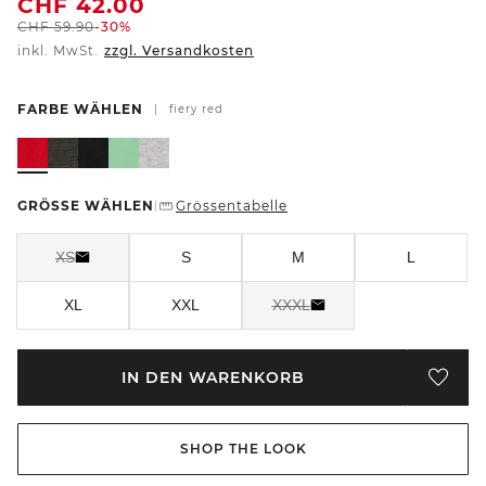
CHF
42.00
CHF
59.90
-30%
inkl. MwSt.
zzgl. Versandkosten
FARBE WÄHLEN
|
fiery red
GRÖSSE WÄHLEN
Grössentabelle
|
XS
S
M
L
XL
XXL
XXXL
IN DEN WARENKORB
SHOP THE LOOK