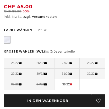
CHF
45.00
CHF
89.90
-50%
inkl. MwSt.
zzgl. Versandkosten
FARBE WÄHLEN
|
White
GRÖSSE WÄHLEN
(W/L)
Grössentabelle
|
25/22
26/22
27/22
28/22
29/22
30/22
31/22
32/22
33/22
34/22
36/22
IN DEN WARENKORB