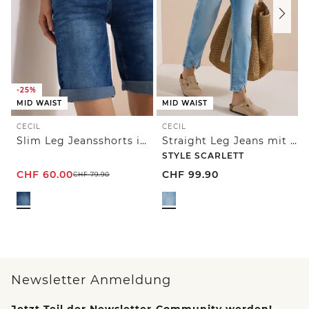
-25%
MID WAIST
MID WAIST
CECIL
CECIL
Slim Leg Jeansshorts im Casual Fit
Straight Leg Jeans mit Nietendetails
STYLE SCARLETT
CHF
60.00
CHF
99.90
CHF
79.90
Newsletter Anmeldung
Jetzt Teil der Newsletter-Community werden!