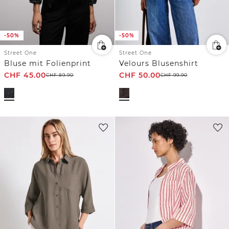
-50%
-50%
Street One
Street One
Bluse mit Folienprint
Velours Blusenshirt
CHF
45.00
CHF
50.00
CHF
89.90
CHF
99.90