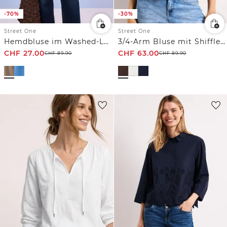
-70%
-30%
Street One
Street One
Hemdbluse im Washed-Look
3/4-Arm Bluse mit Shiffleydetails
CHF
27.00
CHF
63.00
CHF
89.90
CHF
89.90