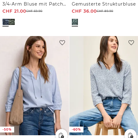
3/4-Arm Bluse mit Patchwork-Print
Gemusterte Strukturbluse
CHF
21.00
CHF
36.00
CHF
69.90
CHF
89.90
-50%
-60%