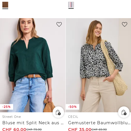
-25%
-50%
Street One
CECIL
Bluse mit Split Neck aus Leinenmix
Gemusterte Baumwollbluse
CHF
60.00
CHF
35.00
CHF
79.90
CHF
69.90