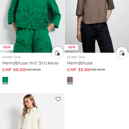
-50%
-50%
Street One
Street One
Hemdbluse mit Stickerei
Hemdbluse
CHF
50.00
CHF
35.00
CHF
99.90
CHF
69.90