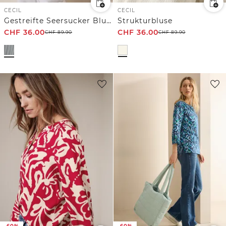
CECIL
CECIL
Gestreifte Seersucker Bluse
Strukturbluse
CHF
36.00
CHF
36.00
CHF
89.90
CHF
89.90