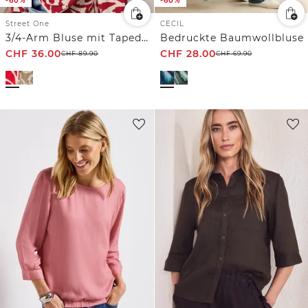
-60%
-60%
Street One
CECIL
3/4-Arm Bluse mit Tapedetails
Bedruckte Baumwollbluse
CHF
36.00
CHF
28.00
CHF
89.90
CHF
69.90