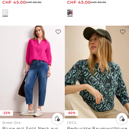
CHF
45.00
CHF
45.00
CHF
89.90
CHF
89.90
-25%
-60%
Street One
CECIL
Bluse mit Split Neck aus Leinenmix
Bedruckte Baumwollbluse