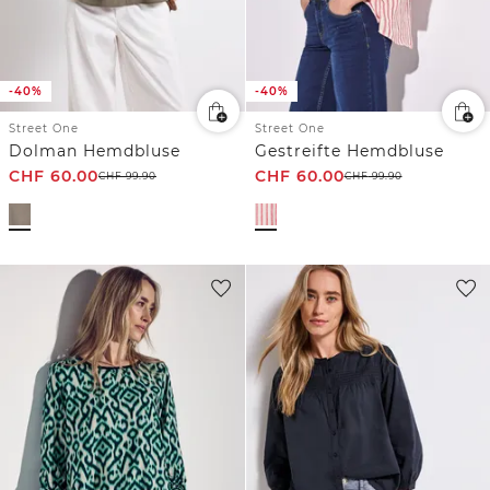
-40%
-40%
Street One
Street One
Dolman Hemdbluse
Gestreifte Hemdbluse
CHF
60.00
CHF
60.00
CHF
99.90
CHF
99.90