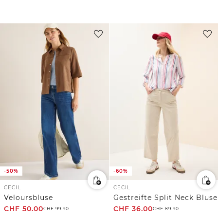
-50%
-60%
CECIL
CECIL
Veloursbluse
Gestreifte Split Neck Bluse
CHF
50.00
CHF
36.00
CHF
99.90
CHF
89.90