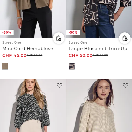
-50%
-50%
Street One
Street One
Mini-Cord Hemdbluse
Lange Bluse mit Turn-Up
CHF
45.00
CHF
50.00
CHF
89.90
CHF
99.90