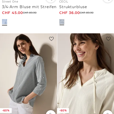
Street One
CECIL
3/4-Arm Bluse mit Streifen
Strukturbluse
CHF
45.00
CHF
36.00
CHF
89.90
CHF
89.90
-60%
-60%