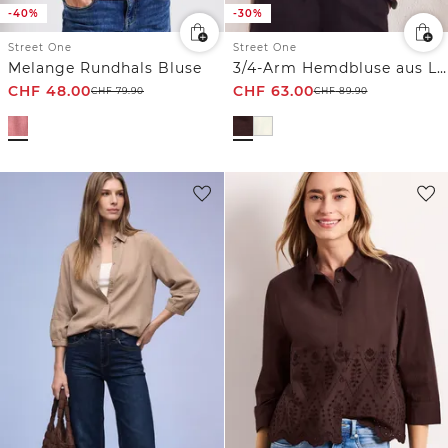
-40%
-30%
Street One
Street One
Melange Rundhals Bluse
3/4-Arm Hemdbluse aus Leinen
CHF
48.00
CHF
63.00
CHF
79.90
CHF
89.90