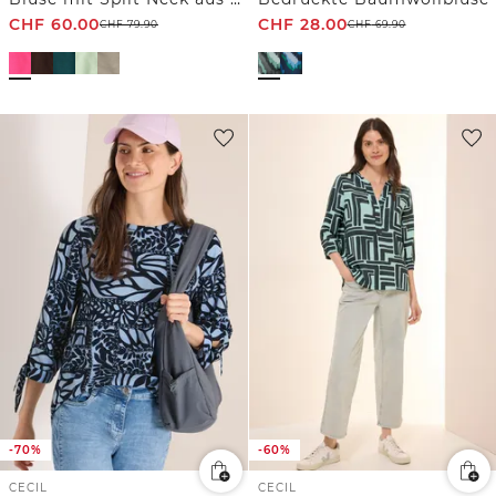
CHF
60.00
CHF
28.00
CHF
79.90
CHF
69.90
-70%
-60%
CECIL
CECIL