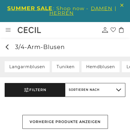
SUMMER SALE
: Shop now -
DAMEN
|
HERREN
3/4-Arm-Blusen
Langarmblusen
Tuniken
Hemdblusen
L
FILTERN
SORTIEREN NACH
VORHERIGE PRODUKTE ANZEIGEN