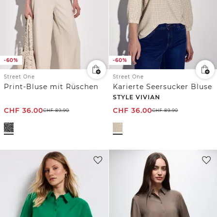
-60%
-60%
Street One
Street One
Print-Bluse mit Rüschen
Karierte Seersucker Bluse
STYLE VIVIAN
CHF
36.00
CHF
36.00
CHF
89.90
CHF
89.90