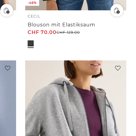
-46%
CECIL
Blouson mit Elastiksaum
CHF
70.00
CHF
129.00