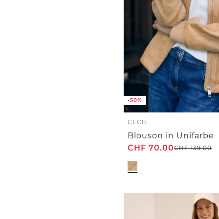
-50%
CECIL
Blouson in Unifarbe
CHF
70.00
CHF
139.00