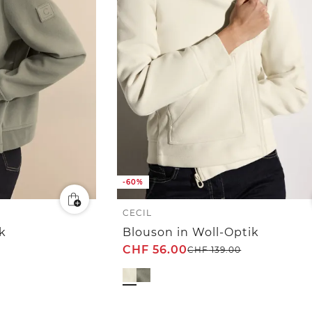
-60%
CECIL
ik
Blouson in Woll-Optik
CHF
56.00
CHF
139.00