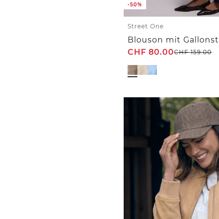
-50%
Street One
Blouson mit Gallonst
CHF
80.00
CHF
159.00