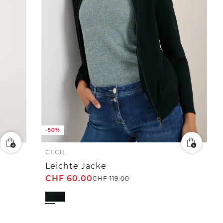
-50%
CECIL
Leichte Jacke
CHF
60.00
CHF
119.00