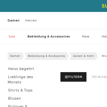
S
Damen
Herren
Sale
Bekleidung & Accessoires
New
He
Damen
Bekleidung & Accessoires
Jacken & mehr
Blo
Heiss begehrt
Lieblinge des
FILTERN
130 Artik
Monats
Shirts & Tops
Blusen
Pullover &