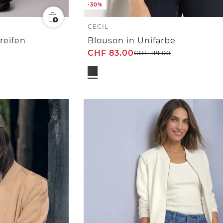
-30%
CECIL
reifen
Blouson in Unifarbe
CHF
83.00
CHF
119.00