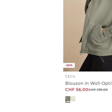
-60%
CECIL
Blouson in Woll-Opt
CHF
56.00
CHF
139.00