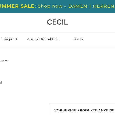
UMMER SALE
: Shop now -
DAMEN
|
HERREN
iß begehrt
August Kollektion
Basics
usons
el
VORHERIGE PRODUKTE ANZEIG