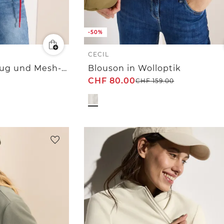
-50%
CECIL
Blouson mit Tunnelzug und Mesh-Details
Blouson in Wolloptik
CHF
80.00
CHF
159.00