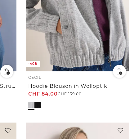
-40%
CECIL
3/4-Arm Jacke mit Zipper und Struktur
Hoodie Blouson in Wolloptik
CHF
84.00
CHF
139.00