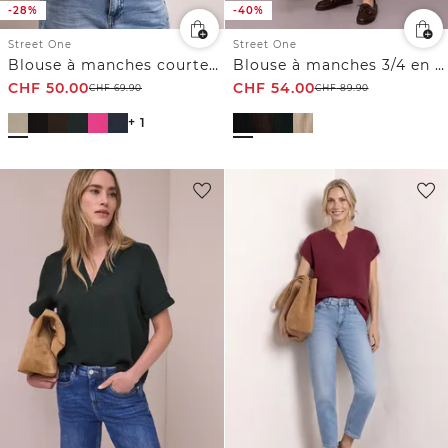
-28%
-40%
Street One
Street One
Blouse à manches courtes en gaze de coton
Blouse à manches 3/4 en gaze de coton
CHF
50.00
CHF
54.00
CHF
69.90
CHF
89.90
+ 1