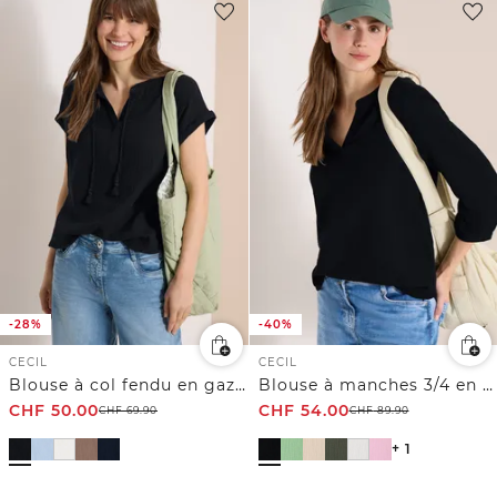
-28%
-40%
CECIL
CECIL
Blouse à col fendu en gaze de coton
Blouse à manches 3/4 en gaze de coton
CHF
50.00
CHF
54.00
CHF
69.90
CHF
89.90
+ 1