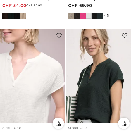
CHF
54.00
CHF
69.90
CHF
89.90
+ 5
Street One
Street One