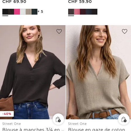
CHF
69.90
CHF
59.90
+ 5
-40%
Street One
Street One
Blouse à manches 3/4 en gaze de coton
Blouse en gaze de coton