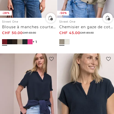
-28%
-50%
Street One
Street One
Blouse à manches courtes en gaze de coton
Chemisier en gaze de coton
CHF
50.00
CHF
45.00
CHF
69.90
CHF
89.90
+ 1