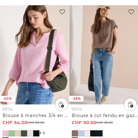
-40%
-28%
CECIL
CECIL
Blouse à manches 3/4 en gaze de coton
Blouse à col fendu en gaze de coton
CHF
54.00
CHF
50.00
CHF
89.90
CHF
69.90
+ 1