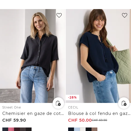
-28%
CECIL
Street One
Blouse à col fendu en gaze de coton
Chemisier en gaze de coton
CHF
59.90
CHF
50.00
CHF
69.90