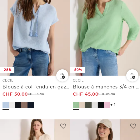
-28%
-50%
CECIL
CECIL
Blouse à col fendu en gaze de coton
Blouse à manches 3/4 en gaze de coton
CHF
50.00
CHF
45.00
CHF
69.90
CHF
89.90
+ 1