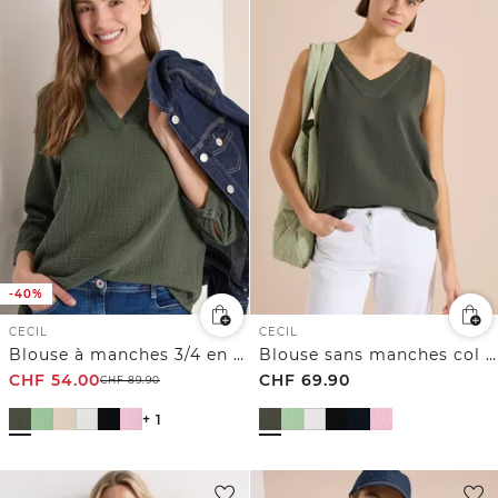
-40%
CECIL
CECIL
Blouse à manches 3/4 en gaze de coton
Blouse sans manches col V en gaze de coton
CHF
54.00
CHF
69.90
CHF
89.90
+ 1