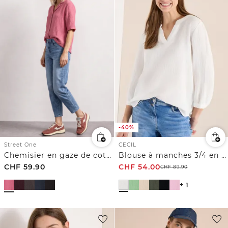
-40%
CECIL
Street One
Blouse à manches 3/4 en gaze de coton
Chemisier en gaze de coton
CHF
59.90
CHF
54.00
CHF
89.90
+ 1