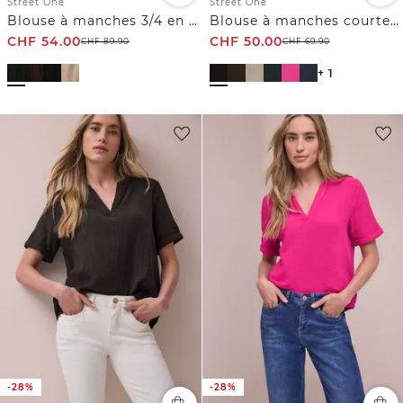
Street One
Street One
Blouse à manches 3/4 en gaze de coton
Blouse à manches courtes en gaze de coton
CHF
54.00
CHF
50.00
CHF
89.90
CHF
69.90
+ 1
-28%
-28%