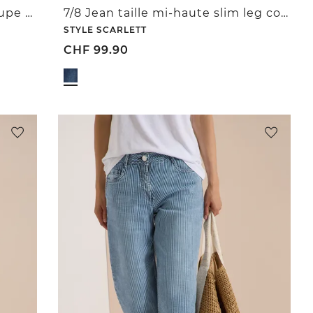
Short en jean taille haute à coupe ample
7/8 Jean taille mi-haute slim leg coupe casual
STYLE SCARLETT
CHF
99.90