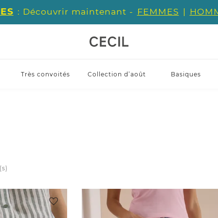
ES
: Découvrir maintenant -
FEMMES
|
HOM
Très convoités
Collection d’août
Basiques
(s)