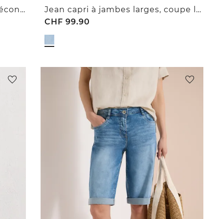
Jean 7/8 coupe slim en style décontracté
Jean capri à jambes larges, coupe loose
CHF
99.90