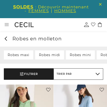
SOLDES
: Découvrir maintenant
-
FEMMES
|
HOMMES
Robes en molleton
Robes maxi
Robes midi
Robes mini
Rob
FILTRER
TRIER PAR