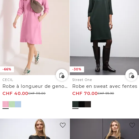
-66%
-30%
CECIL
Street One
Robe à longueur de genou avec capuche
Robe en sweat avec fentes
CHF
40.00
CHF
70.00
CHF
119.00
CHF
99.90