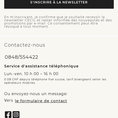
S'INSCRIRE À LA NEWSLETTER
En m'inscrivant, je confirme que je souhaite recevoir la
newsletter CECIL et rester informée des nouveautés et des
promotions par e-mail. Ce consentement peut être
révoqué à tout moment.
Contactez-nous
0848/554422
Service d'assistance téléphonique
Lun.-ven. 10 h 00 – 16 h 00
0.08 CHF depuis téléphone fixe suisse, tarif divergeant selon les
opérateurs mobiles.
Ou envoyez-nous un message:
Vers
le formulaire de contact