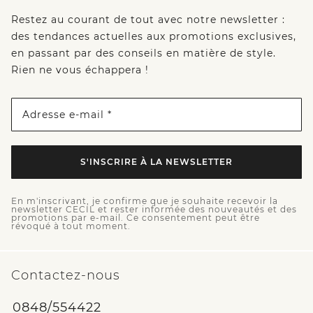
Restez au courant de tout avec notre newsletter :
des tendances actuelles aux promotions exclusives,
en passant par des conseils en matière de style.
Rien ne vous échappera !
Adresse e-mail *
S'INSCRIRE À LA NEWSLETTER
En m'inscrivant, je confirme que je souhaite recevoir la
newsletter CECIL et rester informée des nouveautés et des
promotions par e-mail. Ce consentement peut être
révoqué à tout moment.
Contactez-nous
0848/554422