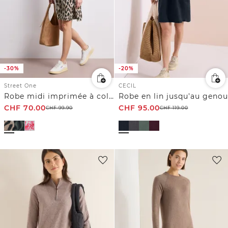
-30%
-20%
Street One
CECIL
Robe midi imprimée à col fendu
Robe en lin jusqu'au genou
CHF
70.00
CHF
95.00
CHF
99.90
CHF
119.00