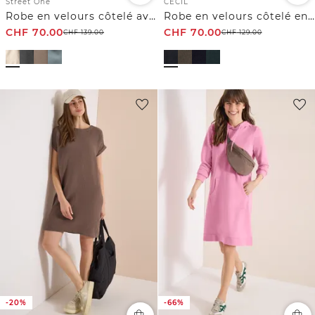
Street One
CECIL
Robe en velours côtelé avec col fendu
Robe en velours côtelé en couleur unie
CHF
70.00
CHF
70.00
CHF
139.00
CHF
129.00
-20%
-66%