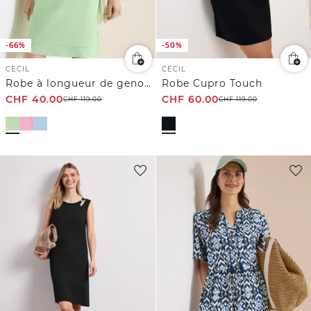
-66%
-50%
CECIL
CECIL
Robe à longueur de genou avec capuche
Robe Cupro Touch
CHF
40.00
CHF
60.00
CHF
119.00
CHF
119.00