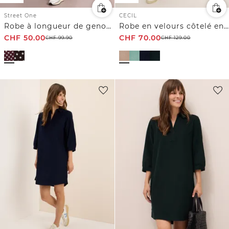
Street One
CECIL
Robe à longueur de genou avec col fendu et imprimé
Robe en velours côtelé en couleur unie
CHF
50.00
CHF
70.00
CHF
99.90
CHF
129.00