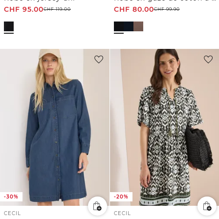
CHF
95.00
CHF
80.00
CHF
119.00
CHF
99.90
-30%
-20%
CECIL
CECIL