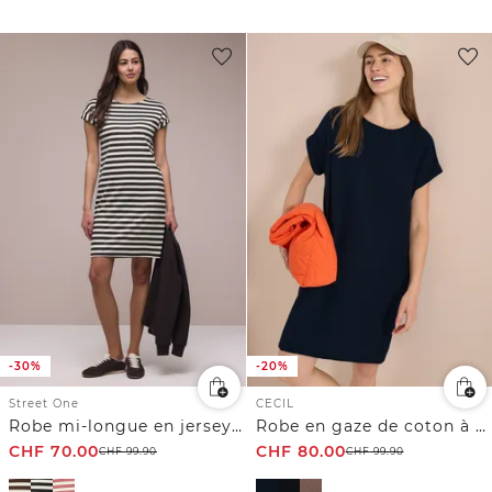
-30%
-20%
Street One
CECIL
Robe mi-longue en jersey rayé
Robe en gaze de coton à manches courtes
CHF
70.00
CHF
80.00
CHF
99.90
CHF
99.90