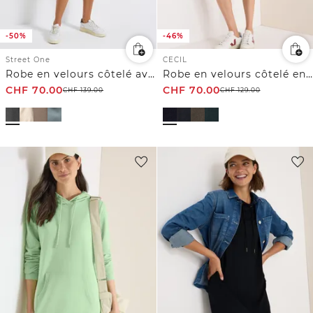
-50%
-46%
Street One
CECIL
Robe en velours côtelé avec col fendu
Robe en velours côtelé en couleur unie
CHF
70.00
CHF
70.00
CHF
139.00
CHF
129.00