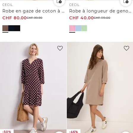
CECIL
CECIL
Robe en gaze de coton à manches courtes
Robe à longueur de genou avec capuche
CHF
80.00
CHF
40.00
CHF
99.90
CHF
119.00
-50%
-46%