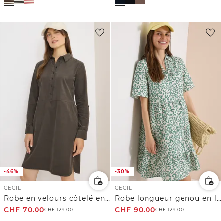
-46%
-30%
CECIL
CECIL
Robe en velours côtelé en couleur unie
Robe longueur genou en lin mélangé avec imprimé
CHF
70.00
CHF
90.00
CHF
129.00
CHF
129.00