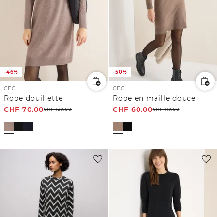
-46%
-50%
CECIL
CECIL
Robe douillette
Robe en maille douce
CHF
70.00
CHF
60.00
CHF
129.00
CHF
119.00