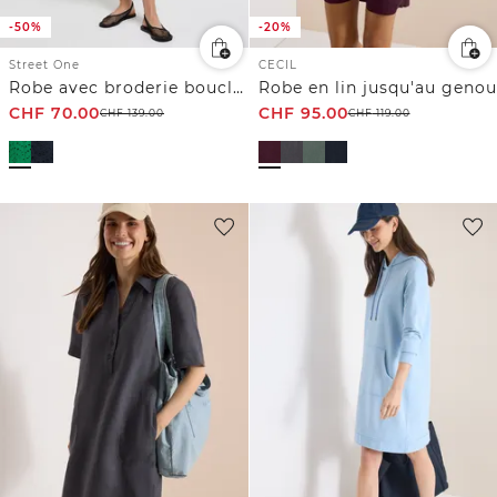
-50%
-20%
Street One
CECIL
Robe avec broderie bouclée
Robe en lin jusqu'au genou
CHF
70.00
CHF
95.00
CHF
139.00
CHF
119.00