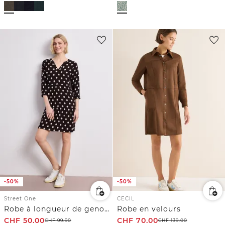
-50%
-50%
Street One
CECIL
Robe à longueur de genou avec col fendu et imprimé
Robe en velours
CHF
50.00
CHF
70.00
CHF
99.90
CHF
139.00