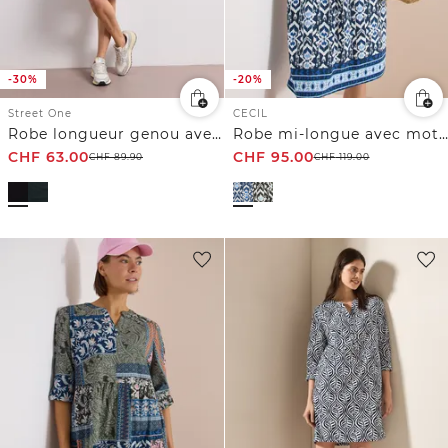
-30%
-20%
Street One
CECIL
Robe longueur genou avec boucle décorative
Robe mi-longue avec motif graphique
CHF
63.00
CHF
95.00
CHF
89.90
CHF
119.00