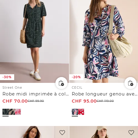
-30%
-20%
Street One
CECIL
Robe midi imprimée à col fendu
Robe longueur genou avec motif graphique
CHF
70.00
CHF
95.00
CHF
99.90
CHF
119.00