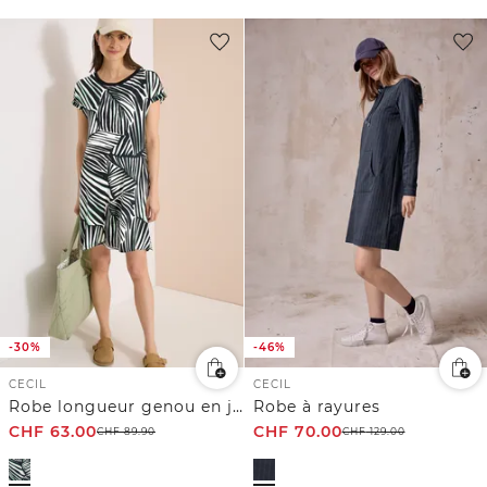
-30%
-46%
CECIL
CECIL
Robe longueur genou en jersey
Robe à rayures
CHF
63.00
CHF
70.00
CHF
89.90
CHF
129.00