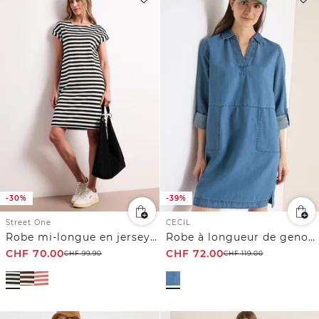
-30%
-39%
Street One
CECIL
Robe mi-longue en jersey rayé
Robe à longueur de genou en look denim
CHF
70.00
CHF
72.00
CHF
99.90
CHF
119.00