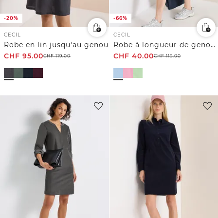
-20%
-66%
CECIL
CECIL
Robe en lin jusqu'au genou
Robe à longueur de genou avec capuche
CHF
95.00
CHF
40.00
CHF
119.00
CHF
119.00