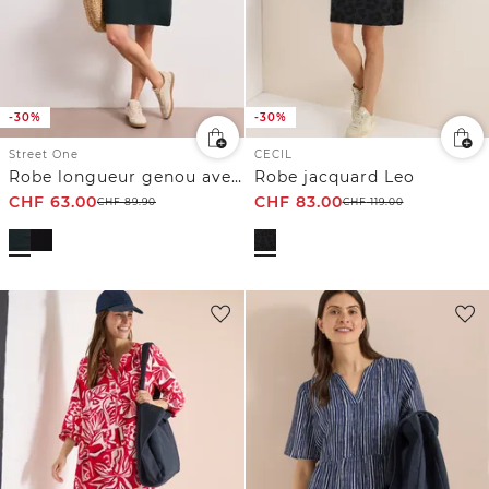
-30%
-30%
Street One
CECIL
Robe longueur genou avec boucle décorative
Robe jacquard Leo
CHF
63.00
CHF
83.00
CHF
89.90
CHF
119.00