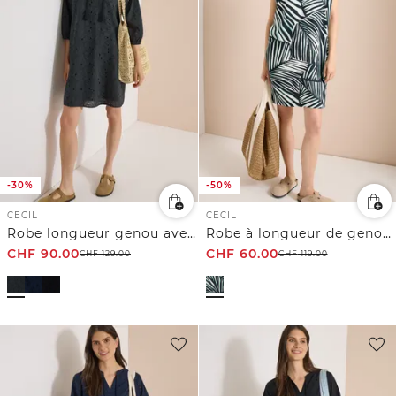
-30%
-50%
CECIL
CECIL
Robe longueur genou avec manches 3/4 et broderie
Robe à longueur de genou avec col en V arrondi
CHF
90.00
CHF
60.00
CHF
129.00
CHF
119.00