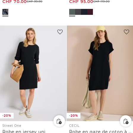
CHF
70.00
CHF
95.00
CHF
99.90
CHF
119.00
-20%
-20%
Street One
CECIL
Robe en jersey uni
Robe en gaze de coton à manches courtes