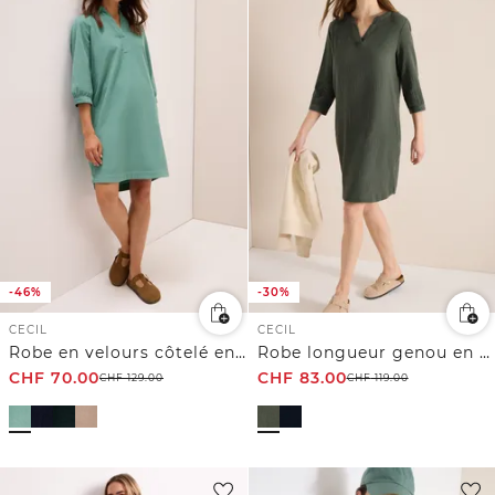
-46%
-30%
CECIL
CECIL
Robe en velours côtelé en couleur unie
Robe longueur genou en gaze de coton
CHF
70.00
CHF
83.00
CHF
129.00
CHF
119.00