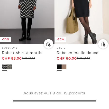
-30%
-50%
Street One
CECIL
Robe t-shirt à motifs
Robe en maille douce
CHF
83.00
CHF
60.00
CHF
119.00
CHF
119.00
Vous avez vu 119 de 119 produits