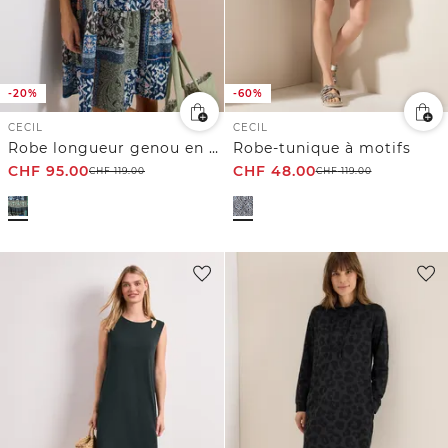
-20%
-60%
CECIL
CECIL
Robe longueur genou en qualité seersucker
Robe-tunique à motifs
CHF
95.00
CHF
48.00
CHF
119.00
CHF
119.00