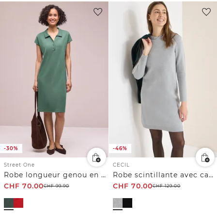
-30%
-46%
Street One
CECIL
Robe longueur genou en couleur unie
Robe scintillante avec capuche
CHF
70.00
CHF
70.00
CHF
99.90
CHF
129.00